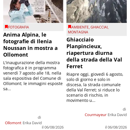
FOTOGRAFIA
AMBIENTE
,
GHIACCIAI
,
MONTAGNA
Anima Alpina, le
Ghiacciaio
fotografie di Ilenia
Planpincieux,
Noussan in mostra a
riapertura diurna
Ollomont
della strada della Val
L'inaugurazione della mostra
Ferret
fotografica è in programma
venerdì 7 agosto alle 18, nella
Riapre oggi, giovedì 6 agosto,
sala espositiva del Comune di
solo di giorno e solo in
Ollomont; le immagini esposte
discesa, la strada comunale
sa...
della Val Ferret; si riduce lo
scenario di rischio, in
movimento u...
di
Courmayeur
Erika David
di
Ollomont
Erika David
il 06/08/2026
il 06/08/2026