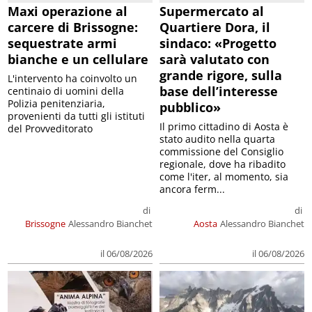
Maxi operazione al
Supermercato al
carcere di Brissogne:
Quartiere Dora, il
sequestrate armi
sindaco: «Progetto
bianche e un cellulare
sarà valutato con
grande rigore, sulla
L'intervento ha coinvolto un
base dell’interesse
centinaio di uomini della
Polizia penitenziaria,
pubblico»
provenienti da tutti gli istituti
Il primo cittadino di Aosta è
del Provveditorato
stato audito nella quarta
commissione del Consiglio
regionale, dove ha ribadito
come l'iter, al momento, sia
ancora ferm...
di
di
Brissogne
Alessandro Bianchet
Aosta
Alessandro Bianchet
il 06/08/2026
il 06/08/2026