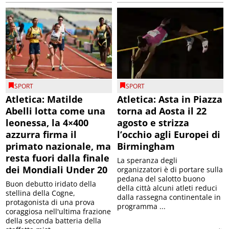
SPORT
SPORT
Atletica: Matilde
Atletica: Asta in Piazza
Abelli lotta come una
torna ad Aosta il 22
leonessa, la 4×400
agosto e strizza
azzurra firma il
l’occhio agli Europei di
primato nazionale, ma
Birmingham
resta fuori dalla finale
La speranza degli
dei Mondiali Under 20
organizzatori è di portare sulla
pedana del salotto buono
Buon debutto iridato della
della città alcuni atleti reduci
stellina della Cogne,
dalla rassegna continentale in
protagonista di una prova
programma ...
coraggiosa nell'ultima frazione
della seconda batteria della