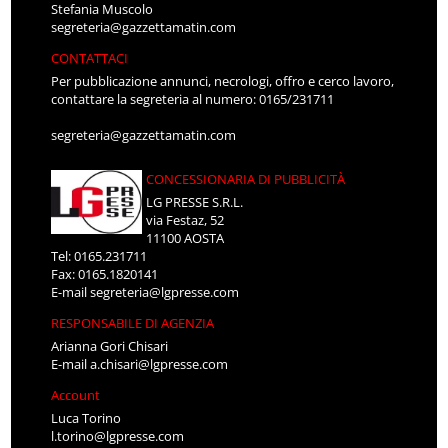
segreteria@gazzettamatin.com
CONTATTACI
Per pubblicazione annunci, necrologi, offro e cerco lavoro,
contattare la segreteria al numero: 0165/231711
segreteria@gazzettamatin.com
CONCESSIONARIA DI PUBBLICITÀ
LG PRESSE S.R.L.
via Festaz, 52
11100 AOSTA
Tel: 0165.231711
Fax: 0165.1820141
E-mail
segreteria@lgpresse.com
RESPONSABILE DI AGENZIA
Arianna Gori Chisari
E-mail
a.chisari@lgpresse.com
Account
Luca Torino
l.torino@lgpresse.com
Ivana Cretier