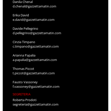
d.chenal@gazzettamatin.com
Erika David
e.david@gazzettamatin.com
Davide Pellegrino
d.pellegrino@gazzettamatin.com
Cinzia Timpano
c.timpano@gazzettamatin.com
Arianna Papalia
a.papalia@gazzettamatin.com
Thomas Piccot
t.piccot@gazzettamatin.com
Fausto Vassoney
f.vassoney@gazzettamatin.com
SEGRETERIA
Roberta Prodoti
segreteria@gazzettamatin.com
Stefania Muscolo