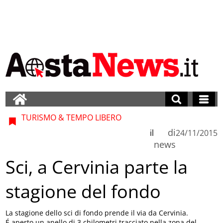
TURISMO & TEMPO LIBERO
di
il
24/11/2015
news
Sci, a Cervinia parte la
stagione del fondo
La stagione dello sci di fondo prende il via da Cervinia.
É aperto un anello di 3 chilometri tracciato nella zona del