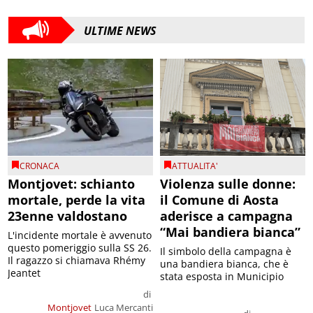
ULTIME NEWS
CRONACA
ATTUALITA'
Montjovet: schianto
Violenza sulle donne:
mortale, perde la vita
il Comune di Aosta
23enne valdostano
aderisce a campagna
“Mai bandiera bianca”
L'incidente mortale è avvenuto
questo pomeriggio sulla SS 26.
Il simbolo della campagna è
Il ragazzo si chiamava Rhémy
una bandiera bianca, che è
Jeantet
stata esposta in Municipio
di
Montjovet
Luca Mercanti
di
Aosta
Luca Mercanti