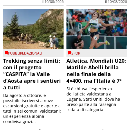
PUBBLIREDAZIONALI
SPORT
Trekking senza limiti:
Atletica, Mondiali U20:
con il progetto
Matilde Abelli brilla
“CASPITA” la Valle
nella finale della
d’Aosta apre i sentieri
4×400, ma l’Italia è 7ª
a tutti
Si è chiusa l'esperienza
dell'atleta valdostana a
Da agosto a ottobre, è
Eugene, Stati Uniti, dove ha
possibile iscriversi a nove
preso parte alla rassegna
escursioni gratuite e aperte a
iridata di categoria
tutti in sei comuni valdostani:
un'esperienza alpina
condivisa grazi...
di
di
Luca Mercanti
Fausto Vassoney