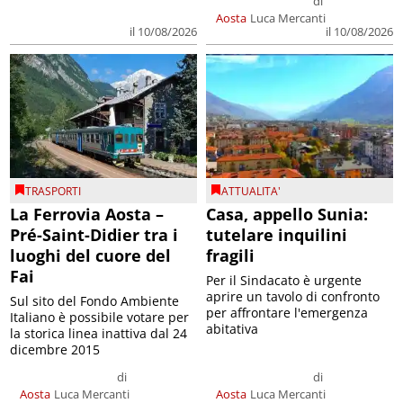
il 10/08/2026
il 10/08/2026
TRASPORTI
ATTUALITA'
La Ferrovia Aosta –
Casa, appello Sunia:
Pré-Saint-Didier tra i
tutelare inquilini
luoghi del cuore del
fragili
Fai
Per il Sindacato è urgente
aprire un tavolo di confronto
Sul sito del Fondo Ambiente
per affrontare l'emergenza
Italiano è possibile votare per
abitativa
la storica linea inattiva dal 24
dicembre 2015
di
di
Aosta
Luca Mercanti
Aosta
Luca Mercanti
il 10/08/2026
il 10/08/2026