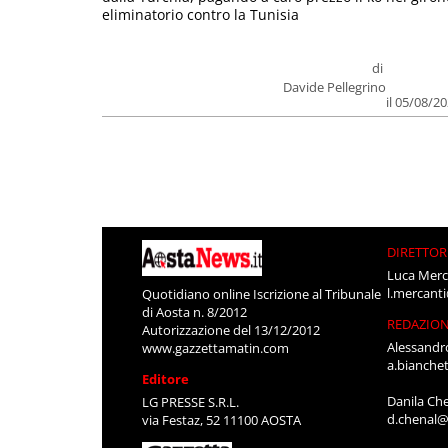
eliminatorio contro la Tunisia
di
Davide Pellegrino
il 05/08/2
DIRETTOR
Luca Merc
l.mercant
Quotidiano online Iscrizione al Tribunale
di Aosta n. 8/2012
REDAZIO
Autorizzazione del 13/12/2012
Alessandr
www.gazzettamatin.com
a.bianche
Editore
Danila Ch
LG PRESSE S.R.L.
d.chenal@
via Festaz, 52 11100 AOSTA