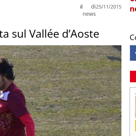
di
il
25/11/2015
n
news
a sul Vallée d’Aoste
C