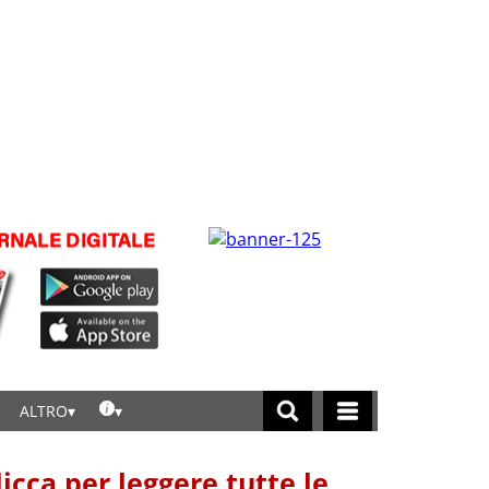
ALTRO
licca per leggere tutte le