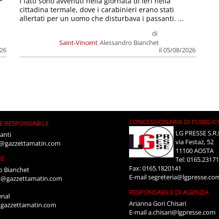
I fatti sono avvenuti nella giornata di ieri nella
cittadina termale, dove i carabinieri erano stati
allertati per un uomo che disturbava i passanti. ...
di
Saint-Vincent
Alessandro Bianchet
026
il 05/08/2026
CONCESSIONARIA DI PUBBLIC
E RESPONSABILE
LG PRESSE S.R.
anti
via Festaz, 52
i@gazzettamatin.com
11100 AOSTA
NE
Tel: 0165.2317
Fax: 0165.1820141
o Bianchet
E-mail
segreteria@lgpresse.co
t@gazzettamatin.com
RESPONSABILE DI AGENZIA
enal
Arianna Gori Chisari
gazzettamatin.com
E-mail
a.chisari@lgpresse.com