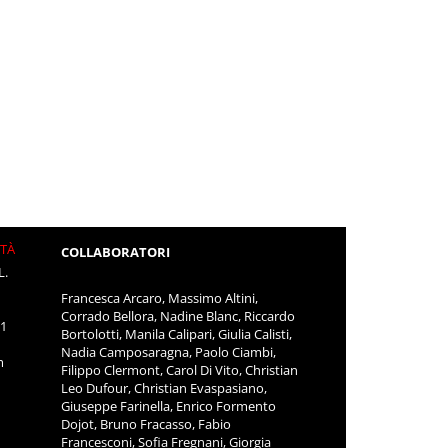
ITÀ
COLLABORATORI
L.
Francesca Arcaro, Massimo Altini,
Corrado Bellora, Nadine Blanc, Riccardo
11
Bortolotti, Manila Calipari, Giulia Calisti,
Nadia Camposaragna, Paolo Ciambi,
m
Filippo Clermont, Carol Di Vito, Christian
Leo Dufour, Christian Evaspasiano,
Giuseppe Farinella, Enrico Formento
Dojot, Bruno Fracasso, Fabio
Francesconi, Sofia Fregnani, Giorgia