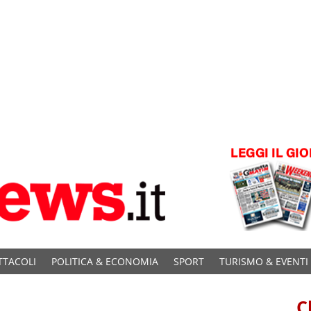
TTACOLI
POLITICA & ECONOMIA
SPORT
TURISMO & EVENTI
C