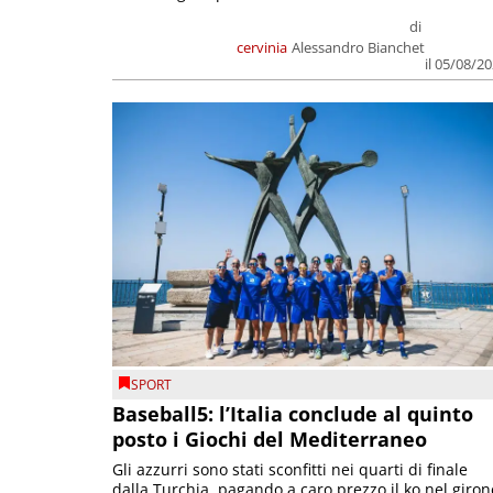
di
cervinia
Alessandro Bianchet
il 05/08/2
SPORT
Baseball5: l’Italia conclude al quinto
posto i Giochi del Mediterraneo
Gli azzurri sono stati sconfitti nei quarti di finale
dalla Turchia, pagando a caro prezzo il ko nel giron