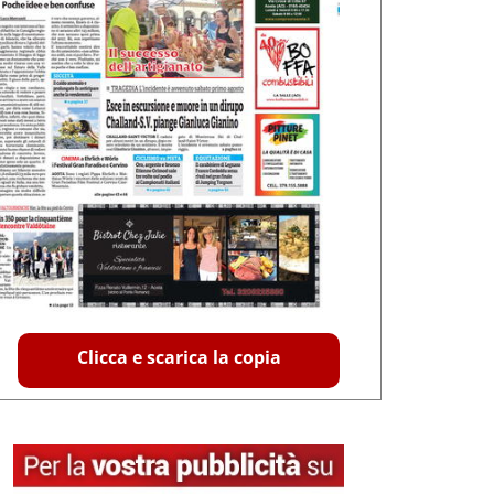
Clicca e scarica la copia