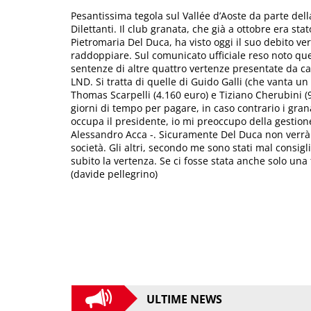
Pesantissima tegola sul Vallée d’Aoste da parte del
Dilettanti. Il club granata, che già a ottobre era s
Pietromaria Del Duca, ha visto oggi il suo debito ver
raddoppiare. Sul comunicato ufficiale reso noto qu
sentenze di altre quattro vertenze presentate da cal
LND. Si tratta di quelle di Guido Galli (che vanta un
Thomas Scarpelli (4.160 euro) e Tiziano Cherubini (9
giorni di tempo per pagare, in caso contrario i gran
occupa il presidente, io mi preoccupo della gestione
Alessandro Acca -. Sicuramente Del Duca non verrà 
società. Gli altri, secondo me sono stati mal consig
subito la vertenza. Se ci fosse stata anche solo una
(davide pellegrino)
ULTIME NEWS