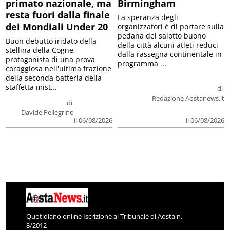
primato nazionale, ma
Birmingham
resta fuori dalla finale
La speranza degli
dei Mondiali Under 20
organizzatori è di portare sulla
pedana del salotto buono
Buon debutto iridato della
della città alcuni atleti reduci
stellina della Cogne,
dalla rassegna continentale in
protagonista di una prova
programma ...
coraggiosa nell'ultima frazione
della seconda batteria della
staffetta mist...
di
Redazione Aostanews.it
di
Davide Pellegrino
il 06/08/2026
il 06/08/2026
Quotidiano online Iscrizione al Tribunale di Aosta n.
8/2012