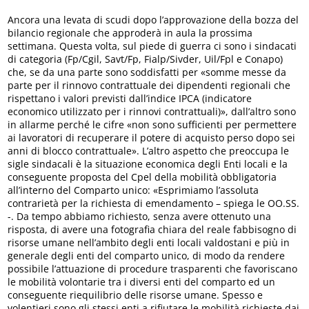
Ancora una levata di scudi dopo l’approvazione della bozza del
bilancio regionale che approderà in aula la prossima
settimana. Questa volta, sul piede di guerra ci sono i sindacati
di categoria (Fp/Cgil, Savt/Fp, Fialp/Sivder, Uil/Fpl e Conapo)
che, se da una parte sono soddisfatti per «somme messe da
parte per il rinnovo contrattuale dei dipendenti regionali che
rispettano i valori previsti dall’indice IPCA (indicatore
economico utilizzato per i rinnovi contrattuali)», dall’altro sono
in allarme perché le cifre «non sono sufficienti per permettere
ai lavoratori di recuperare il potere di acquisto perso dopo sei
anni di blocco contrattuale». L’altro aspetto che preoccupa le
sigle sindacali è la situazione economica degli Enti locali e la
conseguente proposta del Cpel della mobilità obbligatoria
all’interno del Comparto unico: «Esprimiamo l’assoluta
contrarietà per la richiesta di emendamento – spiega le OO.SS.
-. Da tempo abbiamo richiesto, senza avere ottenuto una
risposta, di avere una fotografia chiara del reale fabbisogno di
risorse umane nell’ambito degli enti locali valdostani e più in
generale degli enti del comparto unico, di modo da rendere
possibile l’attuazione di procedure trasparenti che favoriscano
le mobilità volontarie tra i diversi enti del comparto ed un
conseguente riequilibrio delle risorse umane. Spesso e
volentieri sono gli stessi enti a rifiutare le mobilità richieste dai