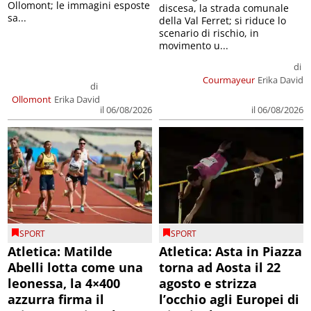
Ollomont; le immagini esposte
discesa, la strada comunale
sa...
della Val Ferret; si riduce lo
scenario di rischio, in
movimento u...
di
Courmayeur
Erika David
di
Ollomont
Erika David
il 06/08/2026
il 06/08/2026
SPORT
SPORT
Atletica: Matilde
Atletica: Asta in Piazza
Abelli lotta come una
torna ad Aosta il 22
leonessa, la 4×400
agosto e strizza
azzurra firma il
l’occhio agli Europei di