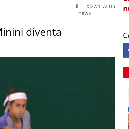
di
il
27/11/2015
n
news
inini diventa
C