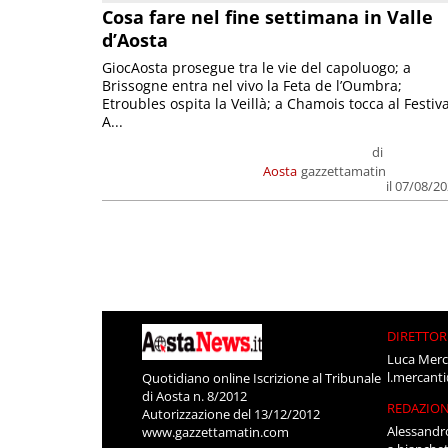
Cosa fare nel fine settimana in Valle
d’Aosta
GiocAosta prosegue tra le vie del capoluogo; a
Brissogne entra nel vivo la Feta de l’Oumbra;
Etroubles ospita la Veillà; a Chamois tocca al Festiva
A...
di
Aosta
gazzettamatin
il 07/08/2
DIRETTOR
Luca Merc
l.mercant
Quotidiano online Iscrizione al Tribunale
di Aosta n. 8/2012
REDAZIO
Autorizzazione del 13/12/2012
Alessandr
www.gazzettamatin.com