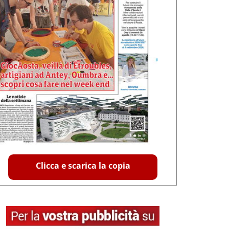
Clicca e scarica la copia