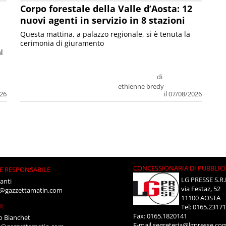
Corpo forestale della Valle d’Aosta: 12
nuovi agenti in servizio in 8 stazioni
Questa mattina, a palazzo regionale, si è tenuta la
cerimonia di giuramento
l
di
ethienne bredy
026
il 07/08/2026
CONCESSIONARIA DI PUBBLIC
E RESPONSABILE
LG PRESSE S.R.
anti
via Festaz, 52
i@gazzettamatin.com
11100 AOSTA
NE
Tel: 0165.2317
Fax: 0165.1820141
o Bianchet
E-mail
segreteria@lgpresse.co