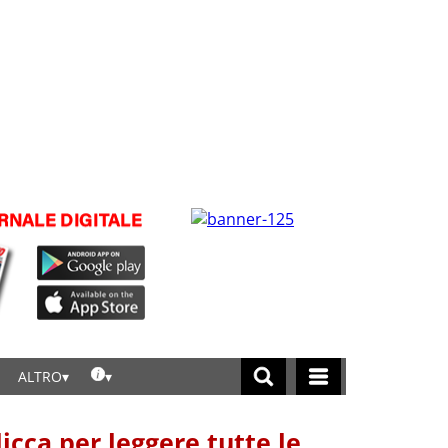
ALTRO
licca per leggere tutte le