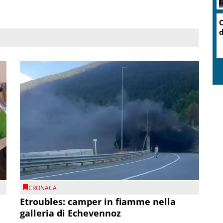
O
d
CRONACA
Etroubles: camper in fiamme nella
galleria di Echevennoz