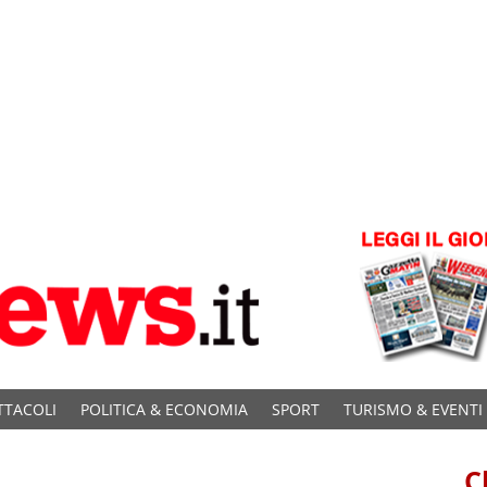
TTACOLI
POLITICA & ECONOMIA
SPORT
TURISMO & EVENTI
C