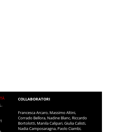
ITÀ
COLLABORATORI
L.
Francesca Arcaro, Massimo Altini,
Corrado Bellora, Nadine Blanc, Riccardo
11
Bortolotti, Manila Calipari, Giulia Calisti,
Nadia Camposaragna, Paolo Ciambi,
m