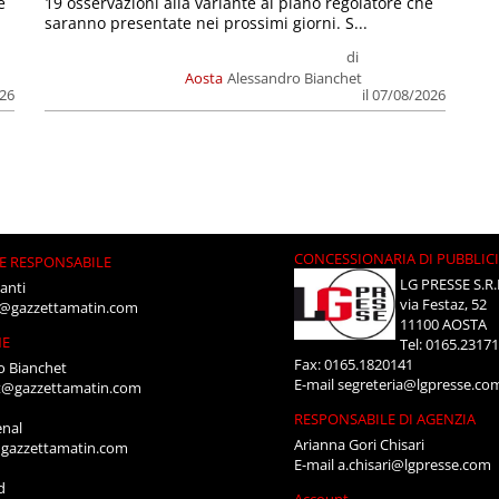
e
19 osservazioni alla variante al piano regolatore che
saranno presentate nei prossimi giorni. S...
di
Aosta
Alessandro Bianchet
026
il 07/08/2026
CONCESSIONARIA DI PUBBLIC
E RESPONSABILE
LG PRESSE S.R.
anti
via Festaz, 52
i@gazzettamatin.com
11100 AOSTA
NE
Tel: 0165.2317
Fax: 0165.1820141
o Bianchet
E-mail
segreteria@lgpresse.co
t@gazzettamatin.com
RESPONSABILE DI AGENZIA
enal
Arianna Gori Chisari
gazzettamatin.com
E-mail
a.chisari@lgpresse.com
d
Account