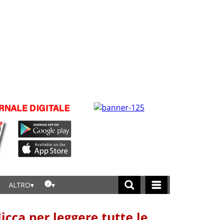
ALTRO
licca per leggere tutte le