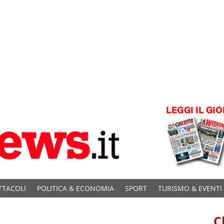
TTACOLI
POLITICA & ECONOMIA
SPORT
TURISMO & EVENTI
C