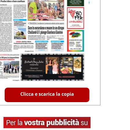
Clicca e scarica la copia