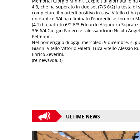
Memorial Giorgio Minini. L’exploit di giornata lo ha 
4.3, che ha superato in due set (7/6 6/2) la testa di 
completare il martedì positivo in casa Vitello ci ha
un duplice 6/4 ha eliminato l’eporediese Lorenzo Man
(4.1) ha battuto 6/2 6/3 Eduardo Alejandro Sopranzi 
3/6 6/4 Giorgio Panero e l’alessandrino Nicolò Ange
Pettenon.
Nel pomeriggio di oggi, mercoledì 9 dicembre, si g
Gianni Vitello-Vittorio Faletti, Luca Vitello-Alessio
Enrico Zeverini.
(re.newsvda.it)
ULTIME NEWS