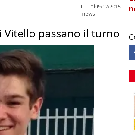
di
il
09/12/2015
n
news
 Vitello passano il turno
C