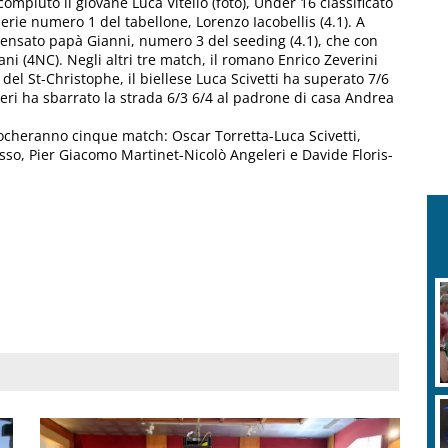
compiuto il giovane Luca Vitello (foto), Under 16 classificato
serie numero 1 del tabellone, Lorenzo Iacobellis (4.1). A
 pensato papà Gianni, numero 3 del seeding (4.1), che con
i (4NC). Negli altri tre match, il romano Enrico Zeverini
del St-Christophe, il biellese Luca Scivetti ha superato 7/6
leri ha sbarrato la strada 6/3 6/4 al padrone di casa Andrea
iocheranno cinque match: Oscar Torretta-Luca Scivetti,
 Russo, Pier Giacomo Martinet-Nicolò Angeleri e Davide Floris-