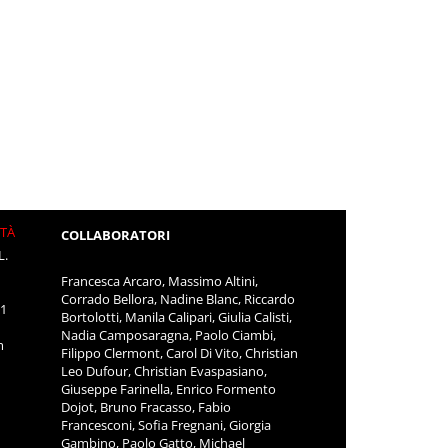
ITÀ
COLLABORATORI
L.
Francesca Arcaro, Massimo Altini,
Corrado Bellora, Nadine Blanc, Riccardo
11
Bortolotti, Manila Calipari, Giulia Calisti,
Nadia Camposaragna, Paolo Ciambi,
m
Filippo Clermont, Carol Di Vito, Christian
Leo Dufour, Christian Evaspasiano,
Giuseppe Farinella, Enrico Formento
Dojot, Bruno Fracasso, Fabio
Francesconi, Sofia Fregnani, Giorgia
Gambino, Paolo Gatto, Michael