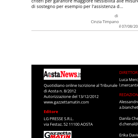
criteri per garantire maggiore flessibilità alle misur
di sostegno per esempio per l'assistenza d...
di
Cinzia Timpano
il 07/08/2
DIRETTOR
Luca Merc
l.mercant
Quotidiano online Iscrizione al Tribunale
di Aosta n. 8/2012
REDAZIO
Autorizzazione del 13/12/2012
Alessandr
www.gazzettamatin.com
a.bianche
Editore
Danila Ch
LG PRESSE S.R.L.
d.chenal@
via Festaz, 52 11100 AOSTA
Erika Davi