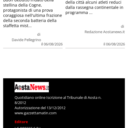
della città alcuni atleti reduci
stellina della Cogne,
dalla rassegna continentale in
protagonista di una prova
programma ...
coraggiosa nell'ultima frazione
della seconda batteria della
staffetta mist...
di
Redazione Aostanews.it
di
Davide Pellegrino
il 06/08/2026
il 06/08/2026
Quotidiano online Iscrizione al Tribunale di Aosta n.
8/2012
Autorizzazione del 13/12/2012
www.gazzettamatin.com
Editore