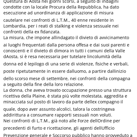
Questura di Aosta nei giorni scorsi, a seguito di indagini
condotte con la locale Procura della Repubblica, ha dato
esecuzione ad unordinanza di applicazione di misura
cautelare nei confronti di L.T.M., 40 enne residente in
Lombardia, per i reati di stalking e violenza sessuale nei
confronti della ex fidanzata.
La misura, che impone allindagato il divieto di avvicinamento
ai luoghi frequentati dalla persona offesa e dai suoi parenti e
conoscenti e il divieto di dimora in tutti i comuni della Valle
dAosta, si è resa necessaria per tutelare lincolumità della
donna ed è lepilogo di una serie di violenze, fisiche e verbali,
poste ripetutamente in essere dalluomo, a partire dallinizio
dello scorso mese di settembre, nei confronti della compagna
a seguito della fine della loro relazione.
La donna, che aveva trovato occupazione presso una struttura
ricettiva della Plaine, è stata più volte molestata, aggredita e
minacciata sul posto di lavoro da parte dellex compagno il
quale, dopo aver assunto alcolici, talora la costringeva
addirittura a consumare rapporti sessuali non voluti.
Nei confronti di L.T.M., già noto alle Forze dellOrdine per
precedenti di furto e ricettazione, gli agenti dellUfficio
Prevenzione generale e Soccorso pubblico hanno provveduto a