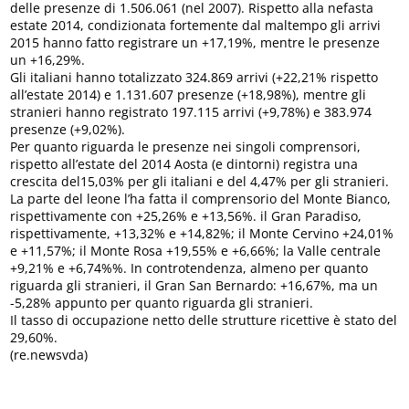
delle presenze di 1.506.061 (nel 2007). Rispetto alla nefasta
estate 2014, condizionata fortemente dal maltempo gli arrivi
2015 hanno fatto registrare un +17,19%, mentre le presenze
un +16,29%.
Gli italiani hanno totalizzato 324.869 arrivi (+22,21% rispetto
all’estate 2014) e 1.131.607 presenze (+18,98%), mentre gli
stranieri hanno registrato 197.115 arrivi (+9,78%) e 383.974
presenze (+9,02%).
Per quanto riguarda le presenze nei singoli comprensori,
rispetto all’estate del 2014 Aosta (e dintorni) registra una
crescita del15,03% per gli italiani e del 4,47% per gli stranieri.
La parte del leone l’ha fatta il comprensorio del Monte Bianco,
rispettivamente con +25,26% e +13,56%. il Gran Paradiso,
rispettivamente, +13,32% e +14,82%; il Monte Cervino +24,01%
e +11,57%; il Monte Rosa +19,55% e +6,66%; la Valle centrale
+9,21% e +6,74%%. In controtendenza, almeno per quanto
riguarda gli stranieri, il Gran San Bernardo: +16,67%, ma un
-5,28% appunto per quanto riguarda gli stranieri.
Il tasso di occupazione netto delle strutture ricettive è stato del
29,60%.
(re.newsvda)