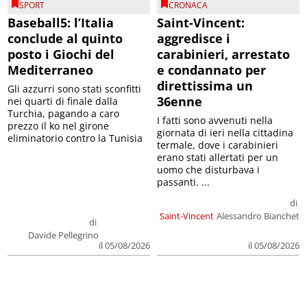
SPORT
CRONACA
Baseball5: l’Italia
Saint-Vincent:
conclude al quinto
aggredisce i
posto i Giochi del
carabinieri, arrestato
Mediterraneo
e condannato per
direttissima un
Gli azzurri sono stati sconfitti
36enne
nei quarti di finale dalla
Turchia, pagando a caro
I fatti sono avvenuti nella
prezzo il ko nel girone
giornata di ieri nella cittadina
eliminatorio contro la Tunisia
termale, dove i carabinieri
erano stati allertati per un
uomo che disturbava i
passanti. ...
di
Saint-Vincent
Alessandro Bianchet
di
Davide Pellegrino
il 05/08/2026
il 05/08/2026