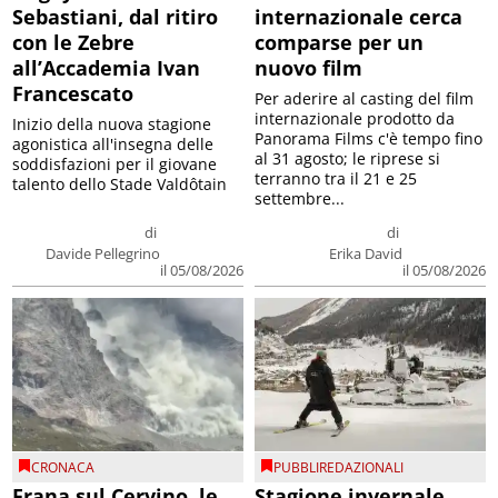
Sebastiani, dal ritiro
internazionale cerca
con le Zebre
comparse per un
all’Accademia Ivan
nuovo film
Francescato
Per aderire al casting del film
internazionale prodotto da
Inizio della nuova stagione
Panorama Films c'è tempo fino
agonistica all'insegna delle
al 31 agosto; le riprese si
soddisfazioni per il giovane
terranno tra il 21 e 25
talento dello Stade Valdôtain
settembre...
di
di
Davide Pellegrino
Erika David
il 05/08/2026
il 05/08/2026
CRONACA
PUBBLIREDAZIONALI
Frana sul Cervino, le
Stagione invernale,