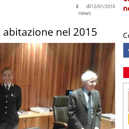
di
il
12/01/2016
n
news
n abitazione nel 2015
C