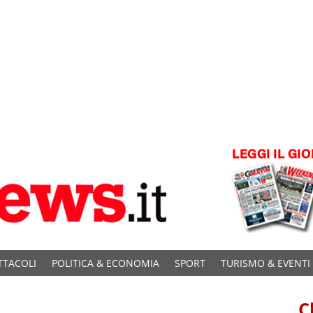
TTACOLI
POLITICA & ECONOMIA
SPORT
TURISMO & EVENTI
C