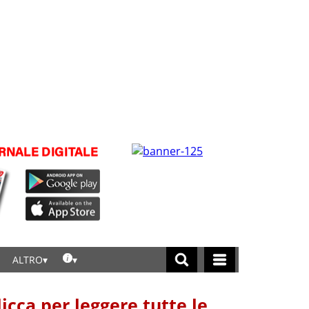
ALTRO
licca per leggere tutte le