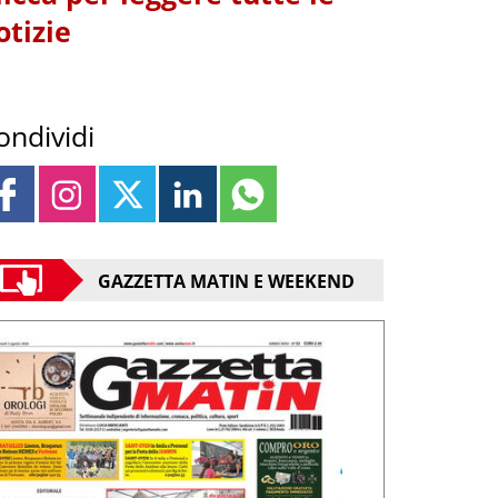
otizie
ondividi
GAZZETTA MATIN E WEEKEND