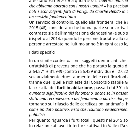
attestandosi nel 2015 a quota 4071. «
Merito, almeno 
che abbiamo operato con i nostri uomini
– ha precisat
noti e sconvolgenti fatti di Parigi, da Charlie Hebdo in 
un servizio fondamentale
».
Un servizio di controllo, quello alla frontiera, che 
2015 (46), considerato che buona parte sono arrivati
contrasto sia dell’immigrazione clandestina (e suo s
(rispetto al 2014, quando le persone tradotte alla c
persone arrestate nell’ultimo anno è in ogni caso l
I dati specifici
In un simile contesto, con i soggetti denunciati che
un’attività di prevenzione che ha portato la quota d
a 64.571 e 31.949 (contro i 56.439 individui e i 27.224
sostanzialmente due: l’aumento delle certificazioni an
tranne due, quelle richieste dal Consorzio stabile G
la crescita dei
furti in abitazione
, passati dai 391 d
aumento significativo del fenomeno, anche se in passato 
stata una recrudescenza del fenomeno a partire dal pe
tornando sul rilascio delle certificazioni antimafia, 
come un dato positivo, visto che risultano evidentemen
pubblici
».
Per quanto riguarda i furti totali, questi nel 2015 s
In relazione ai tavoli interforze attivati in Valle d’Ao