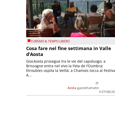
TURISMO & TEMPO LIBERO
Cosa fare nel fine settimana in Valle
d’Aosta
GiocAosta prosegue tra le vie del capoluogo; a
Brissogne entra nel vivo la Feta de l’Oumbra;
Etroubles ospita la Veillà; a Chamois tocca al Festiva
A...
di
Aosta
gazzettamatin
il 07/08/2