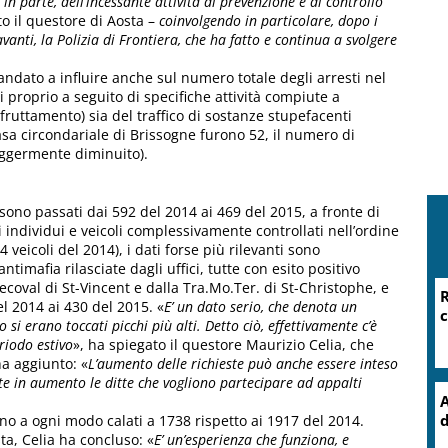
in parte, dell’incessante attività di prevenzione e di controllo
o il questore di Aosta –
coinvolgendo in particolare, dopo i
avanti, la Polizia di Frontiera, che ha fatto e continua a svolgere
è andato a influire anche sul numero totale degli arresti nel
 proprio a seguito di specifiche attività compiute a
fruttamento) sia del traffico di sostanze stupefacenti
asa circondariale di Brissogne furono 52, il numero di
eggermente diminuito).
 sono passati dai 592 del 2014 ai 469 del 2015, a fronte di
i individui e veicoli complessivamente controllati nell’ordine
 veicoli del 2014), i dati forse più rilevanti sono
timafia rilasciate dagli uffici, tutte con esito positivo
ecoval di St-Vincent e dalla Tra.Mo.Ter. di St-Christophe, e
R
el 2014 ai 430 del 2015. «
E’ un dato serio, che denota un
c
si erano toccati picchi più alti. Detto ciò, effettivamente c’è
riodo estivo
», ha spiegato il questore Maurizio Celia, che
ha aggiunto: «
L’aumento delle richieste può anche essere inteso
te in aumento le ditte che vogliono partecipare ad appalti
A
d
ono a ogni modo calati a 1738 rispetto ai 1917 del 2014.
sta, Celia ha concluso: «
E’ un’esperienza che funziona, e