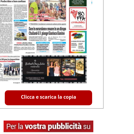
Clicca e scarica la copia