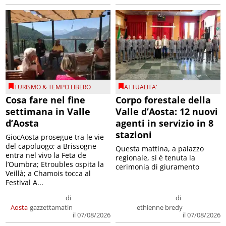
TURISMO & TEMPO LIBERO
ATTUALITA'
Cosa fare nel fine
Corpo forestale della
settimana in Valle
Valle d’Aosta: 12 nuovi
d’Aosta
agenti in servizio in 8
stazioni
GiocAosta prosegue tra le vie
del capoluogo; a Brissogne
Questa mattina, a palazzo
entra nel vivo la Feta de
regionale, si è tenuta la
l’Oumbra; Etroubles ospita la
cerimonia di giuramento
Veillà; a Chamois tocca al
Festival A...
di
di
Aosta
gazzettamatin
ethienne bredy
il 07/08/2026
il 07/08/2026