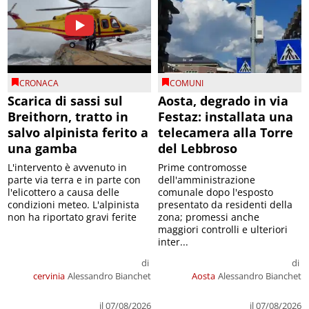
CRONACA
COMUNI
Scarica di sassi sul
Aosta, degrado in via
Breithorn, tratto in
Festaz: installata una
salvo alpinista ferito a
telecamera alla Torre
una gamba
del Lebbroso
L'intervento è avvenuto in
Prime contromosse
parte via terra e in parte con
dell'amministrazione
l'elicottero a causa delle
comunale dopo l'esposto
condizioni meteo. L'alpinista
presentato da residenti della
non ha riportato gravi ferite
zona; promessi anche
maggiori controlli e ulteriori
inter...
di
di
cervinia
Alessandro Bianchet
Aosta
Alessandro Bianchet
il 07/08/2026
il 07/08/2026