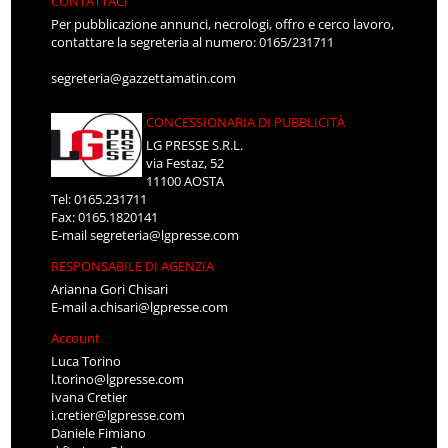
CONTATTACI
Per pubblicazione annunci, necrologi, offro e cerco lavoro,
contattare la segreteria al numero: 0165/231711
segreteria@gazzettamatin.com
CONCESSIONARIA DI PUBBLICITÀ
LG PRESSE S.R.L.
via Festaz, 52
11100 AOSTA
Tel: 0165.231711
Fax: 0165.1820141
E-mail
segreteria@lgpresse.com
RESPONSABILE DI AGENZIA
Arianna Gori Chisari
E-mail
a.chisari@lgpresse.com
Account
Luca Torino
l.torino@lgpresse.com
Ivana Cretier
i.cretier@lgpresse.com
Daniele Fimiano