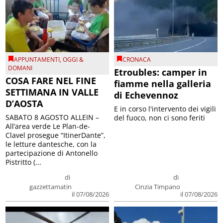
APPUNTAMENTI
,
OGGI &
CRONACA
DOMANI
Etroubles: camper in
COSA FARE NEL FINE
fiamme nella galleria
SETTIMANA IN VALLE
di Echevennoz
D’AOSTA
E in corso l'intervento dei vigili
SABATO 8 AGOSTO ALLEIN –
del fuoco, non ci sono feriti
All’area verde Le Plan-de-
Clavel prosegue “ItinerDante”,
le letture dantesche, con la
partecipazione di Antonello
Pistritto (...
di
di
gazzettamatin
Cinzia Timpano
il 07/08/2026
il 07/08/2026