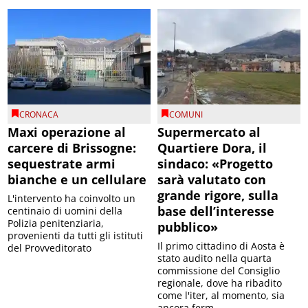
CRONACA
COMUNI
Maxi operazione al
Supermercato al
carcere di Brissogne:
Quartiere Dora, il
sequestrate armi
sindaco: «Progetto
bianche e un cellulare
sarà valutato con
grande rigore, sulla
L'intervento ha coinvolto un
base dell’interesse
centinaio di uomini della
Polizia penitenziaria,
pubblico»
provenienti da tutti gli istituti
Il primo cittadino di Aosta è
del Provveditorato
stato audito nella quarta
commissione del Consiglio
regionale, dove ha ribadito
come l'iter, al momento, sia
ancora ferm...