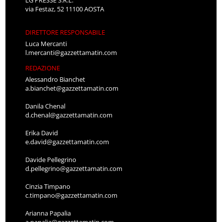
via Festaz, 52 11100 AOSTA
DIRETTORE RESPONSABILE
Luca Mercanti
l.mercanti@gazzettamatin.com
REDAZIONE
Alessandro Bianchet
a.bianchet@gazzettamatin.com
Danila Chenal
d.chenal@gazzettamatin.com
Erika David
e.david@gazzettamatin.com
Davide Pellegrino
d.pellegrino@gazzettamatin.com
Cinzia Timpano
c.timpano@gazzettamatin.com
Arianna Papalia
a.papalia@gazzettamatin.com