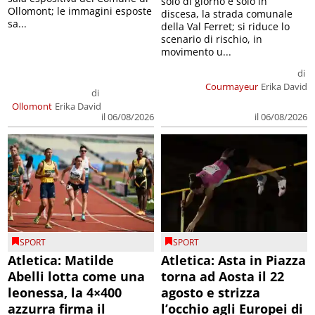
solo di giorno e solo in
Ollomont; le immagini esposte
discesa, la strada comunale
sa...
della Val Ferret; si riduce lo
scenario di rischio, in
movimento u...
di
Courmayeur
Erika David
di
Ollomont
Erika David
il 06/08/2026
il 06/08/2026
SPORT
SPORT
Atletica: Matilde
Atletica: Asta in Piazza
Abelli lotta come una
torna ad Aosta il 22
leonessa, la 4×400
agosto e strizza
azzurra firma il
l’occhio agli Europei di