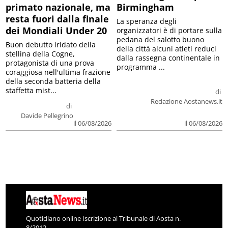
primato nazionale, ma
Birmingham
resta fuori dalla finale
La speranza degli
dei Mondiali Under 20
organizzatori è di portare sulla
pedana del salotto buono
Buon debutto iridato della
della città alcuni atleti reduci
stellina della Cogne,
dalla rassegna continentale in
protagonista di una prova
programma ...
coraggiosa nell'ultima frazione
della seconda batteria della
staffetta mist...
di
Redazione Aostanews.it
di
Davide Pellegrino
il 06/08/2026
il 06/08/2026
Quotidiano online Iscrizione al Tribunale di Aosta n.
8/2012