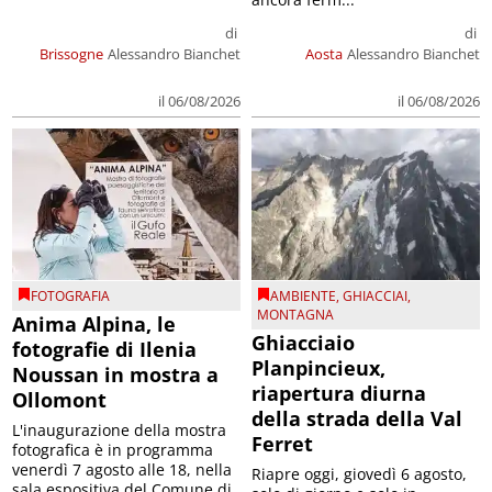
di
di
Brissogne
Alessandro Bianchet
Aosta
Alessandro Bianchet
il 06/08/2026
il 06/08/2026
FOTOGRAFIA
AMBIENTE
,
GHIACCIAI
,
MONTAGNA
Anima Alpina, le
Ghiacciaio
fotografie di Ilenia
Planpincieux,
Noussan in mostra a
riapertura diurna
Ollomont
della strada della Val
L'inaugurazione della mostra
Ferret
fotografica è in programma
venerdì 7 agosto alle 18, nella
Riapre oggi, giovedì 6 agosto,
sala espositiva del Comune di