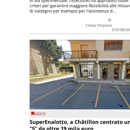
In via sperimentale, l'Esecutivo ha approvato nuovi
criteri per garantire maggiore flessibilità alle misur
di sostegno per esempio per l'assistenza d...
di
Cinzia Timpano
il 07/08/2
GIOCO
SuperEnalotto, a Châtillon centrato u
“5” da oltre 19 mila euro