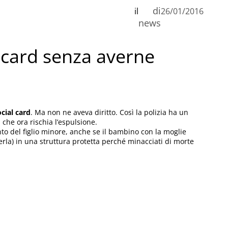
di
il
26/01/2016
n
news
al card senza averne
C
ocial card
. Ma non ne aveva diritto. Così la polizia ha un
che ora rischia l’espulsione.
nto del figlio minore, anche se il bambino con la moglie
verla) in una struttura protetta perché minacciati di morte