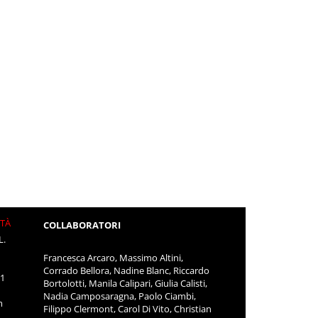
ITÀ
COLLABORATORI
L.
Francesca Arcaro, Massimo Altini,
Corrado Bellora, Nadine Blanc, Riccardo
11
Bortolotti, Manila Calipari, Giulia Calisti,
Nadia Camposaragna, Paolo Ciambi,
m
Filippo Clermont, Carol Di Vito, Christian