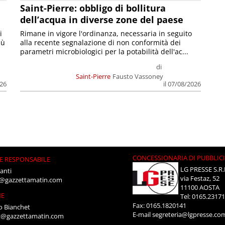
Saint-Pierre: obbligo di bollitura
dell’acqua in diverse zone del paese
i
Rimane in vigore l'ordinanza, necessaria in seguito
iù
alla recente segnalazione di non conformità dei
parametri microbiologici per la potabilità dell'ac...
di
Saint-Pierre
Fausto Vassoney
026
il 07/08/2026
CONCESSIONARIA DI PUBBLIC
E RESPONSABILE
LG PRESSE S.R.
anti
via Festaz, 52
i@gazzettamatin.com
11100 AOSTA
NE
Tel: 0165.2317
Fax: 0165.1820141
o Bianchet
E-mail
segreteria@lgpresse.co
t@gazzettamatin.com