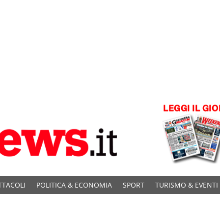
TTACOLI
POLITICA & ECONOMIA
SPORT
TURISMO & EVENTI
C