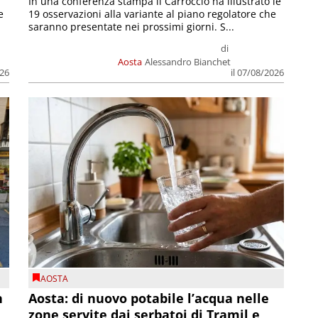
In una conferenza stampa il Carroccio ha illustrato le
e
19 osservazioni alla variante al piano regolatore che
saranno presentate nei prossimi giorni. S...
di
Aosta
Alessandro Bianchet
026
il 07/08/2026
AOSTA
n
Aosta: di nuovo potabile l’acqua nelle
zone servite dai serbatoi di Tramil e