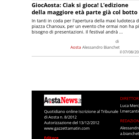
GiocAosta: Ciak si gioca! L’edizione
della maggiore età parte già col botto
In tanti in coda per l'apertura della maxi ludoteca d
piazza Chanoux, per un evento che ormai non ha p
bisogno di presentazioni. Il festival andrà ...
di
Aosta
Alessandro Bianchet
il 07/08/2
DIRETTOR
Luca Merc
l.mercant
Quotidiano online Iscrizione al Tribunale
di Aosta n. 8/2012
REDAZIO
Autorizzazione del 13/12/2012
Alessandr
www.gazzettamatin.com
a.bianche
Editore