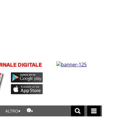
ALTRO
licca per leggere tutte le