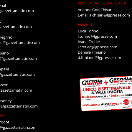
RESPONSABILE DI AGENZIA
enal
Arianna Gori Chisari
gazzettamatin.com
E-mail
a.chisari@lgpresse.com
d
Account
azzettamatin.com
Luca Torino
l.torino@lgpresse.com
legrino
Ivana Cretier
ino@gazzettamatin.com
i.cretier@lgpresse.com
Daniele Fimiano
mpano
d.fimiano@lgpresse.com
o@gazzettamatin.com
apalia
@gazzettamatin.com
ccot
gazzettamatin.com
ssoney
y@gazzettamatin.com
IA
rodoti
a@gazzettamatin.com