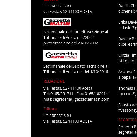
Danila Ch
LG PRESSE S.R.L.
d.chenal@
via Festaz, 52 11100 AOSTA
Erika Davi
e.david@g
Settimanale del Lunedì. Iscrizione al
Tribunale di Aosta n. 9/2002
Davide Pel
Autorizzazione del 20/05/2002
d.pellegr
Cinzia Ti
c.timpan
Settimanale del Sabato. Iscrizione al
Tribunale di Aosta n.4 del 4/10/2016
Arianna P
a.papalia
REDAZIONE
via Festaz, 52 - 11100 Aosta
Thomas Pi
Tel: 0165/231711 - Fax: 0165/1820141
t.piccot@
Mail:
segreteria@gazzettamatin.com
Fausto Va
Editore
f.vassone
LG PRESSE S.R.L.
SEGRETER
via Festaz, 52 11100 AOSTA
Roberta P
segreteri