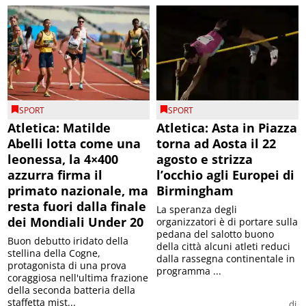
SPORT
SPORT
Atletica: Matilde
Atletica: Asta in Piazza
Abelli lotta come una
torna ad Aosta il 22
leonessa, la 4×400
agosto e strizza
azzurra firma il
l’occhio agli Europei di
primato nazionale, ma
Birmingham
resta fuori dalla finale
La speranza degli
dei Mondiali Under 20
organizzatori è di portare sulla
pedana del salotto buono
Buon debutto iridato della
della città alcuni atleti reduci
stellina della Cogne,
dalla rassegna continentale in
protagonista di una prova
programma ...
coraggiosa nell'ultima frazione
della seconda batteria della
staffetta mist...
di