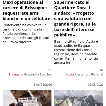
Maxi operazione al
Supermercato al
carcere di Brissogne:
Quartiere Dora, il
sequestrate armi
sindaco: «Progetto
bianche e un cellulare
sarà valutato con
grande rigore, sulla
L'intervento ha coinvolto un
base dell’interesse
centinaio di uomini della
Polizia penitenziaria,
pubblico»
provenienti da tutti gli istituti
Il primo cittadino di Aosta è
del Provveditorato
stato audito nella quarta
commissione del Consiglio
regionale, dove ha ribadito
come l'iter, al momento, sia
ancora ferm...
di
di
Brissogne
Alessandro Bianchet
Aosta
Alessandro Bianchet
il 06/08/2026
il 06/08/2026