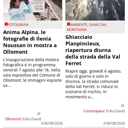
FOTOGRAFIA
AMBIENTE
,
GHIACCIAI
,
MONTAGNA
Anima Alpina, le
Ghiacciaio
fotografie di Ilenia
Planpincieux,
Noussan in mostra a
riapertura diurna
Ollomont
della strada della Val
L'inaugurazione della mostra
Ferret
fotografica è in programma
venerdì 7 agosto alle 18, nella
Riapre oggi, giovedì 6 agosto,
sala espositiva del Comune di
solo di giorno e solo in
Ollomont; le immagini esposte
discesa, la strada comunale
sa...
della Val Ferret; si riduce lo
scenario di rischio, in
movimento u...
di
Courmayeur
Erika David
di
Ollomont
Erika David
il 06/08/2026
il 06/08/2026