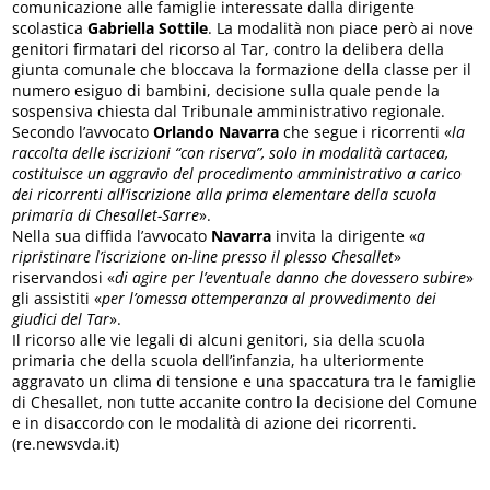
comunicazione alle famiglie interessate dalla dirigente
scolastica
Gabriella Sottile
. La modalità non piace però ai nove
genitori firmatari del ricorso al Tar, contro la delibera della
giunta comunale che bloccava la formazione della classe per il
numero esiguo di bambini, decisione sulla quale pende la
sospensiva chiesta dal Tribunale amministrativo regionale.
Secondo l’avvocato
Orlando Navarra
che segue i ricorrenti «
la
raccolta delle iscrizioni “con riserva”, solo in modalità cartacea,
costituisce un aggravio del procedimento amministrativo a carico
dei ricorrenti all’iscrizione alla prima elementare della scuola
primaria di Chesallet-Sarre
».
Nella sua diffida l’avvocato
Navarra
invita la dirigente «
a
ripristinare l’iscrizione on-line presso il plesso Chesallet
»
riservandosi «
di agire per l’eventuale danno che dovessero subire
»
gli assistiti «
per l’omessa ottemperanza al provvedimento dei
giudici del Tar
».
Il ricorso alle vie legali di alcuni genitori, sia della scuola
primaria che della scuola dell’infanzia, ha ulteriormente
aggravato un clima di tensione e una spaccatura tra le famiglie
di Chesallet, non tutte accanite contro la decisione del Comune
e in disaccordo con le modalità di azione dei ricorrenti.
(re.newsvda.it)