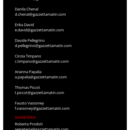
Danila Chenal
d.chenal@gazzettamatin.com
Erika David
e.david@gazzettamatin.com
Davide Pellegrino
d.pellegrino@gazzettamatin.com
Cinzia Timpano
c.timpano@gazzettamatin.com
Arianna Papalia
a.papalia@gazzettamatin.com
Thomas Piccot
t.piccot@gazzettamatin.com
Fausto Vassoney
f.vassoney@gazzettamatin.com
SEGRETERIA
Roberta Prodoti
segreteria@gazzettamatin.com