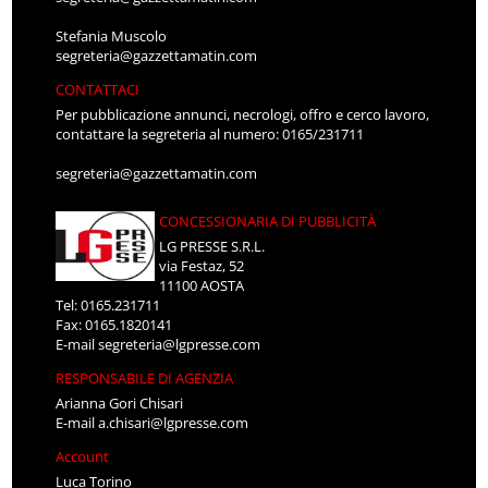
Stefania Muscolo
segreteria@gazzettamatin.com
CONTATTACI
Per pubblicazione annunci, necrologi, offro e cerco lavoro,
contattare la segreteria al numero: 0165/231711
segreteria@gazzettamatin.com
CONCESSIONARIA DI PUBBLICITÀ
LG PRESSE S.R.L.
via Festaz, 52
11100 AOSTA
Tel: 0165.231711
Fax: 0165.1820141
E-mail
segreteria@lgpresse.com
RESPONSABILE DI AGENZIA
Arianna Gori Chisari
E-mail
a.chisari@lgpresse.com
Account
Luca Torino