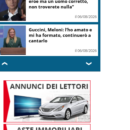
eroe ma un uomo corretto,
non troverete nulla”
il 06/08/2026
Guccini, Meloni: l’ho amato e
mi ha formato, continuerò a
cantarlo
il 06/08/2026
❮
❯