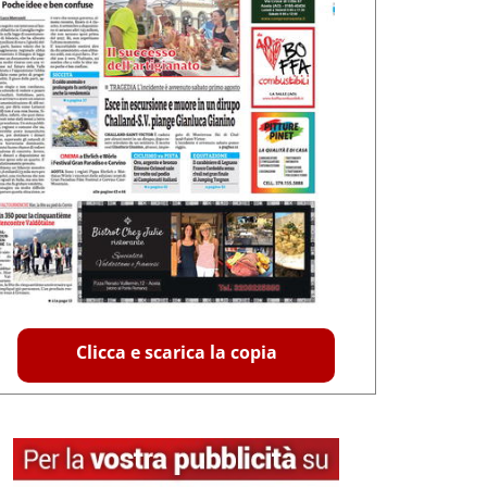
Clicca e scarica la copia