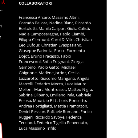
ITÀ
COLLABORATORI
L.
Francesca Arcaro, Massimo Altini,
Corrado Bellora, Nadine Blanc, Riccardo
11
Bortolotti, Manila Calipari, Giulia Calisti,
Nadia Camposaragna, Paolo Ciambi,
m
Filippo Clermont, Carol Di Vito, Christian
Leo Dufour, Christian Evaspasiano,
Giuseppe Farinella, Enrico Formento
Dojot, Bruno Fracasso, Fabio
Francesconi, Sofia Fregnani, Giorgia
Gambino, Paolo Gatto, Michael
Ghignone, Marlène Jorrioz, Cecilia
Lazzarotto, Giacomo Mangano, Angela
Marrelli, Federico Mecca, Luca Mauro
Melloni, Marc Montrosset, Matteo Nigra,
Sabrina Olibano, Emiliano Pala, Gabriele
Peloso, Maurizio Pitti, Loris Ponsetto,
Andrea Portigliatti, Mattia Pramotton,
Deniel Pession, Raffaele Romano, Enrico
Ruggeri, Riccardo Savoye, Federica
Tercinod, Federico Tigellio Benvenuto,
Luca Massimo Trifilò