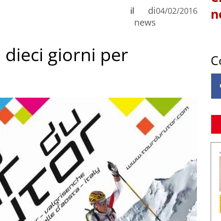
di
il
04/02/2016
n
news
 dieci giorni per
C