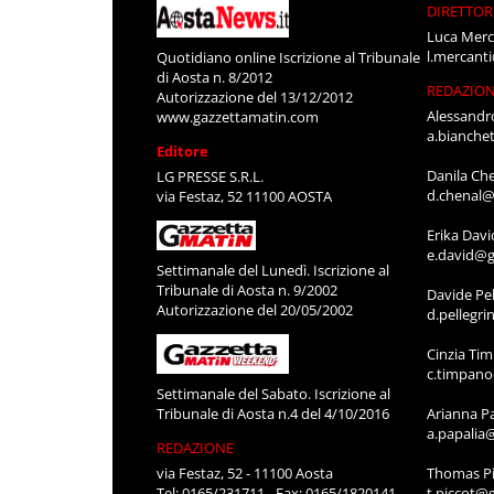
DIRETTOR
Luca Merc
l.mercant
Quotidiano online Iscrizione al Tribunale
di Aosta n. 8/2012
REDAZIO
Autorizzazione del 13/12/2012
Alessandr
www.gazzettamatin.com
a.bianche
Editore
Danila Ch
LG PRESSE S.R.L.
d.chenal@
via Festaz, 52 11100 AOSTA
Erika Davi
e.david@g
Settimanale del Lunedì. Iscrizione al
Tribunale di Aosta n. 9/2002
Davide Pel
Autorizzazione del 20/05/2002
d.pellegr
Cinzia Ti
c.timpan
Settimanale del Sabato. Iscrizione al
Tribunale di Aosta n.4 del 4/10/2016
Arianna P
a.papalia
REDAZIONE
via Festaz, 52 - 11100 Aosta
Thomas Pi
Tel: 0165/231711 - Fax: 0165/1820141
t.piccot@