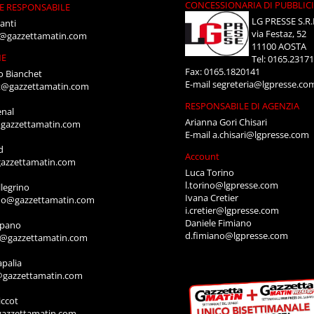
CONCESSIONARIA DI PUBBLIC
E RESPONSABILE
LG PRESSE S.R.
anti
via Festaz, 52
i@gazzettamatin.com
11100 AOSTA
NE
Tel: 0165.2317
Fax: 0165.1820141
o Bianchet
E-mail
segreteria@lgpresse.co
t@gazzettamatin.com
RESPONSABILE DI AGENZIA
enal
Arianna Gori Chisari
gazzettamatin.com
E-mail
a.chisari@lgpresse.com
d
Account
azzettamatin.com
Luca Torino
l.torino@lgpresse.com
legrino
Ivana Cretier
ino@gazzettamatin.com
i.cretier@lgpresse.com
Daniele Fimiano
mpano
d.fimiano@lgpresse.com
o@gazzettamatin.com
apalia
@gazzettamatin.com
ccot
gazzettamatin.com