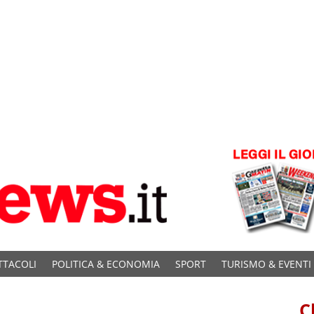
TTACOLI
POLITICA & ECONOMIA
SPORT
TURISMO & EVENTI
C