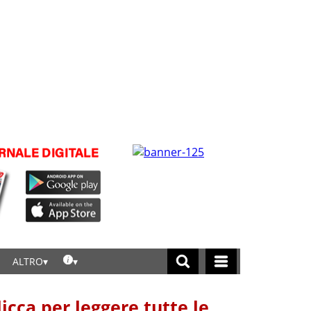
ALTRO
licca per leggere tutte le