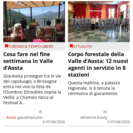
TURISMO & TEMPO LIBERO
ATTUALITA'
Cosa fare nel fine
Corpo forestale della
settimana in Valle
Valle d’Aosta: 12 nuovi
d’Aosta
agenti in servizio in 8
stazioni
GiocAosta prosegue tra le vie
del capoluogo; a Brissogne
Questa mattina, a palazzo
entra nel vivo la Feta de
regionale, si è tenuta la
l’Oumbra; Etroubles ospita la
cerimonia di giuramento
Veillà; a Chamois tocca al
Festival A...
di
di
Aosta
gazzettamatin
ethienne bredy
il 07/08/2026
il 07/08/2026