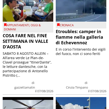
APPUNTAMENTI
,
OGGI &
CRONACA
DOMANI
Etroubles: camper in
COSA FARE NEL FINE
fiamme nella galleria
SETTIMANA IN VALLE
di Echevennoz
D’AOSTA
E in corso l'intervento dei vigili
SABATO 8 AGOSTO ALLEIN –
del fuoco, non ci sono feriti
All’area verde Le Plan-de-
Clavel prosegue “ItinerDante”,
le letture dantesche, con la
partecipazione di Antonello
Pistritto (...
di
di
gazzettamatin
Cinzia Timpano
il 07/08/2026
il 07/08/2026