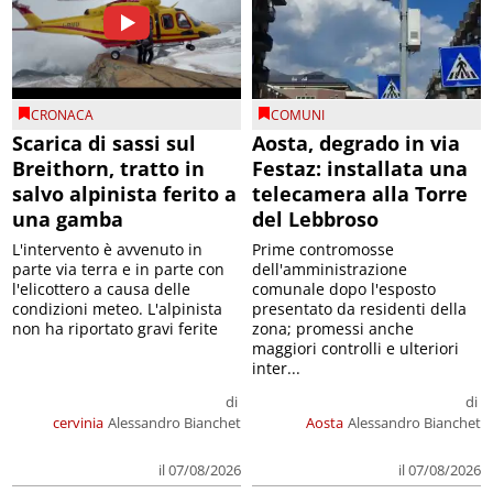
CRONACA
COMUNI
Scarica di sassi sul
Aosta, degrado in via
Breithorn, tratto in
Festaz: installata una
salvo alpinista ferito a
telecamera alla Torre
una gamba
del Lebbroso
L'intervento è avvenuto in
Prime contromosse
parte via terra e in parte con
dell'amministrazione
l'elicottero a causa delle
comunale dopo l'esposto
condizioni meteo. L'alpinista
presentato da residenti della
non ha riportato gravi ferite
zona; promessi anche
maggiori controlli e ulteriori
inter...
di
di
cervinia
Alessandro Bianchet
Aosta
Alessandro Bianchet
il 07/08/2026
il 07/08/2026