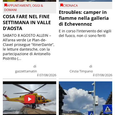
APPUNTAMENTI
,
OGGI &
CRONACA
DOMANI
Etroubles: camper in
COSA FARE NEL FINE
fiamme nella galleria
SETTIMANA IN VALLE
di Echevennoz
D’AOSTA
E in corso l'intervento dei vigili
SABATO 8 AGOSTO ALLEIN –
del fuoco, non ci sono feriti
All’area verde Le Plan-de-
Clavel prosegue “ItinerDante”,
le letture dantesche, con la
partecipazione di Antonello
Pistritto (...
di
di
gazzettamatin
Cinzia Timpano
il 07/08/2026
il 07/08/2026