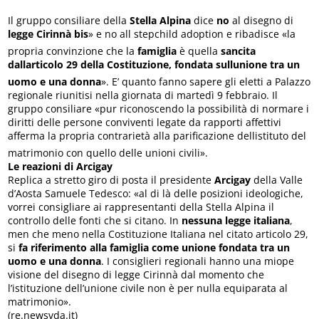
Il gruppo consiliare della
Stella Alpina
dice
no
al disegno di
legge Cirinnà bis
» e no all stepchild adoption e ribadisce «la
propria convinzione che la
famiglia
è quella
sancita
dallarticolo 29 della Costituzione, fondata sullunione tra un
uomo e una donna
». E’ quanto fanno sapere gli eletti a Palazzo
regionale riunitisi nella giornata di martedì 9 febbraio. Il
gruppo consiliare «pur riconoscendo la possibilità di normare i
diritti delle persone conviventi legate da rapporti affettivi
afferma la propria contrarietà alla parificazione dellistituto del
matrimonio con quello delle unioni civili».
Le reazioni di Arcigay
Replica a stretto giro di posta il presidente
Arcigay
della Valle
d’Aosta Samuele Tedesco: «al di là delle posizioni ideologiche,
vorrei consigliare ai rappresentanti della Stella Alpina il
controllo delle fonti che si citano. In
nessuna legge italiana
,
men che meno nella Costituzione Italiana nel citato articolo 29,
si
fa riferimento alla famiglia come unione fondata tra un
uomo e una donna
. I ​consiglieri regionali hanno una miope
visione del disegno di legge Cirinnà dal momento che
l’istituzione dell’unione civile non è per nulla equiparata al
matrimonio».
(re.newsvda.it)