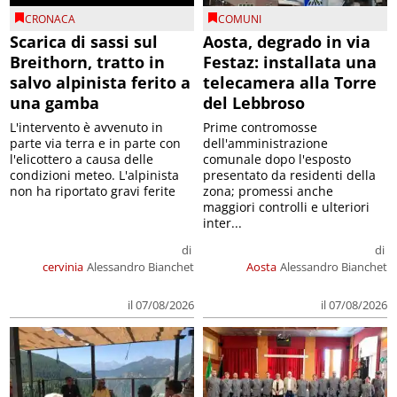
CRONACA
COMUNI
Scarica di sassi sul
Aosta, degrado in via
Breithorn, tratto in
Festaz: installata una
salvo alpinista ferito a
telecamera alla Torre
una gamba
del Lebbroso
L'intervento è avvenuto in
Prime contromosse
parte via terra e in parte con
dell'amministrazione
l'elicottero a causa delle
comunale dopo l'esposto
condizioni meteo. L'alpinista
presentato da residenti della
non ha riportato gravi ferite
zona; promessi anche
maggiori controlli e ulteriori
inter...
di
di
cervinia
Alessandro Bianchet
Aosta
Alessandro Bianchet
il 07/08/2026
il 07/08/2026