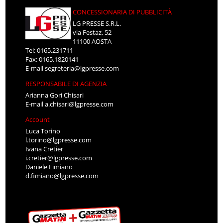
CONCESSIONARIA DI PUBBLICITÀ
LG PRESSE S.R.L.
via Festaz, 52
11100 AOSTA
Tel: 0165.231711
Fax: 0165.1820141
E-mail
segreteria@lgpresse.com
RESPONSABILE DI AGENZIA
Arianna Gori Chisari
E-mail
a.chisari@lgpresse.com
Account
Luca Torino
l.torino@lgpresse.com
Ivana Cretier
i.cretier@lgpresse.com
Daniele Fimiano
d.fimiano@lgpresse.com