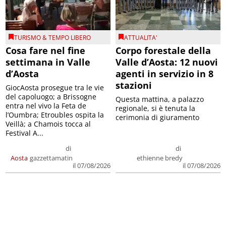
TURISMO & TEMPO LIBERO
ATTUALITA'
Cosa fare nel fine
Corpo forestale della
settimana in Valle
Valle d’Aosta: 12 nuovi
d’Aosta
agenti in servizio in 8
stazioni
GiocAosta prosegue tra le vie
del capoluogo; a Brissogne
Questa mattina, a palazzo
entra nel vivo la Feta de
regionale, si è tenuta la
l’Oumbra; Etroubles ospita la
cerimonia di giuramento
Veillà; a Chamois tocca al
Festival A...
di
di
Aosta
gazzettamatin
ethienne bredy
il 07/08/2026
il 07/08/2026