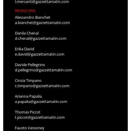
l.mercanti@gazzettamatin.com
REDAZIONE
Alessandro Bianchet
a.bianchet@gazzettamatin.com
Danila Chenal
d.chenal@gazzettamatin.com
Erika David
e.david@gazzettamatin.com
Davide Pellegrino
d.pellegrino@gazzettamatin.com
Cinzia Timpano
c.timpano@gazzettamatin.com
Arianna Papalia
a.papalia@gazzettamatin.com
Thomas Piccot
t.piccot@gazzettamatin.com
Fausto Vassoney