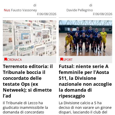
di
di
Nus
Fausto Vassoney
Davide Pellegrino
il 06/08/2026
il 06/08/2026
CRONACA
SPORT
Terremoto editoria: il
Futsal: niente serie A
Tribunale boccia il
femminile per l’Aosta
concordato delle
511, la Divisione
testate Ops (ex
nazionale non accoglie
Netweek); si dimette
la domanda di
l’ad
ripescaggio
Il Tribunale di Lecco ha
La Divisione calcio a 5 ha
giudicato inammissibile la
deciso di non varare un girone
domanda di concordato
dispari, lasciando il club del