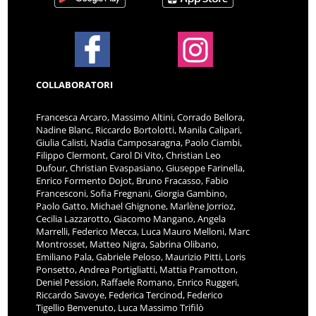
COLLABORATORI
Francesca Arcaro, Massimo Altini, Corrado Bellora,
Nadine Blanc, Riccardo Bortolotti, Manila Calipari,
Giulia Calisti, Nadia Camposaragna, Paolo Ciambi,
Filippo Clermont, Carol Di Vito, Christian Leo
Dufour, Christian Evaspasiano, Giuseppe Farinella,
Enrico Formento Dojot, Bruno Fracasso, Fabio
Francesconi, Sofia Fregnani, Giorgia Gambino,
Paolo Gatto, Michael Ghignone, Marlène Jorrioz,
Cecilia Lazzarotto, Giacomo Mangano, Angela
Marrelli, Federico Mecca, Luca Mauro Melloni, Marc
Montrosset, Matteo Nigra, Sabrina Olibano,
Emiliano Pala, Gabriele Peloso, Maurizio Pitti, Loris
Ponsetto, Andrea Portigliatti, Mattia Pramotton,
Deniel Pession, Raffaele Romano, Enrico Ruggeri,
Riccardo Savoye, Federica Tercinod, Federico
Tigellio Benvenuto, Luca Massimo Trifilò