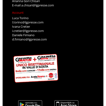
Arianna Gori Chisari
E-mail
a.chisari@lgpresse.com
Account
Luca Torino
l.torino@lgpresse.com
Ivana Cretier
i.cretier@lgpresse.com
Daniele Fimiano
d.fimiano@lgpresse.com