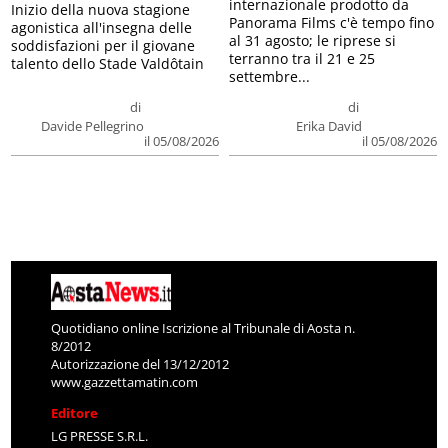
internazionale prodotto da
Inizio della nuova stagione
Panorama Films c'è tempo fino
agonistica all'insegna delle
al 31 agosto; le riprese si
soddisfazioni per il giovane
terranno tra il 21 e 25
talento dello Stade Valdôtain
settembre...
di
di
Davide Pellegrino
Erika David
il 05/08/2026
il 05/08/2026
Quotidiano online Iscrizione al Tribunale di Aosta n.
8/2012
Autorizzazione del 13/12/2012
www.gazzettamatin.com
Editore
LG PRESSE S.R.L.