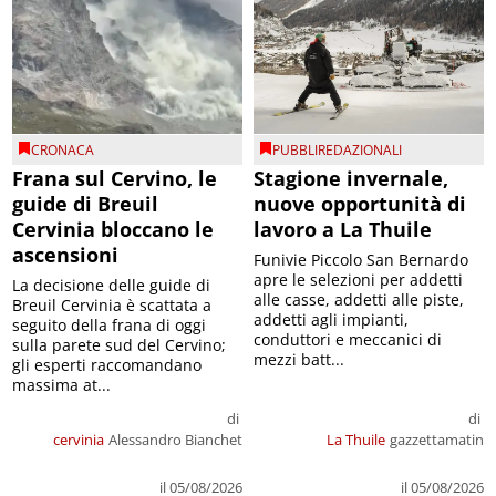
CRONACA
PUBBLIREDAZIONALI
Frana sul Cervino, le
Stagione invernale,
guide di Breuil
nuove opportunità di
Cervinia bloccano le
lavoro a La Thuile
ascensioni
Funivie Piccolo San Bernardo
apre le selezioni per addetti
La decisione delle guide di
alle casse, addetti alle piste,
Breuil Cervinia è scattata a
addetti agli impianti,
seguito della frana di oggi
conduttori e meccanici di
sulla parete sud del Cervino;
mezzi batt...
gli esperti raccomandano
massima at...
di
di
cervinia
Alessandro Bianchet
La Thuile
gazzettamatin
il 05/08/2026
il 05/08/2026