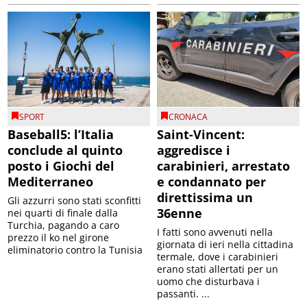
SPORT
CRONACA
Baseball5: l’Italia
Saint-Vincent:
conclude al quinto
aggredisce i
posto i Giochi del
carabinieri, arrestato
Mediterraneo
e condannato per
direttissima un
Gli azzurri sono stati sconfitti
36enne
nei quarti di finale dalla
Turchia, pagando a caro
I fatti sono avvenuti nella
prezzo il ko nel girone
giornata di ieri nella cittadina
eliminatorio contro la Tunisia
termale, dove i carabinieri
erano stati allertati per un
uomo che disturbava i
passanti. ...