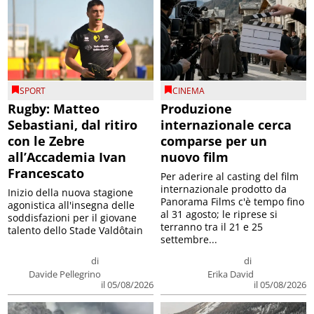
SPORT
CINEMA
Rugby: Matteo
Produzione
Sebastiani, dal ritiro
internazionale cerca
con le Zebre
comparse per un
all’Accademia Ivan
nuovo film
Francescato
Per aderire al casting del film
internazionale prodotto da
Inizio della nuova stagione
Panorama Films c'è tempo fino
agonistica all'insegna delle
al 31 agosto; le riprese si
soddisfazioni per il giovane
terranno tra il 21 e 25
talento dello Stade Valdôtain
settembre...
di
di
Davide Pellegrino
Erika David
il 05/08/2026
il 05/08/2026