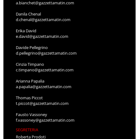
a.bianchet@gazzettamatin.com
Danila Chenal
d.chenal@gazzettamatin.com
Erika David
e.david@gazzettamatin.com
Davide Pellegrino
d.pellegrino@gazzettamatin.com
Cinzia Timpano
c.timpano@gazzettamatin.com
Arianna Papalia
a.papalia@gazzettamatin.com
Thomas Piccot
t.piccot@gazzettamatin.com
Fausto Vassoney
f.vassoney@gazzettamatin.com
SEGRETERIA
Roberta Prodoti