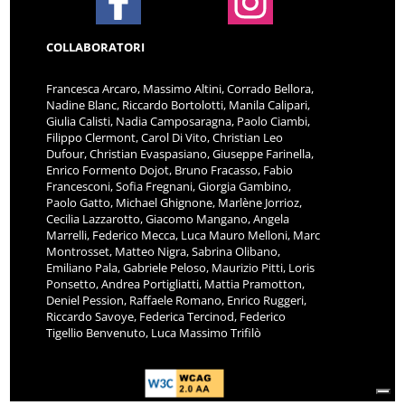
COLLABORATORI
Francesca Arcaro, Massimo Altini, Corrado Bellora,
Nadine Blanc, Riccardo Bortolotti, Manila Calipari,
Giulia Calisti, Nadia Camposaragna, Paolo Ciambi,
Filippo Clermont, Carol Di Vito, Christian Leo
Dufour, Christian Evaspasiano, Giuseppe Farinella,
Enrico Formento Dojot, Bruno Fracasso, Fabio
Francesconi, Sofia Fregnani, Giorgia Gambino,
Paolo Gatto, Michael Ghignone, Marlène Jorrioz,
Cecilia Lazzarotto, Giacomo Mangano, Angela
Marrelli, Federico Mecca, Luca Mauro Melloni, Marc
Montrosset, Matteo Nigra, Sabrina Olibano,
Emiliano Pala, Gabriele Peloso, Maurizio Pitti, Loris
Ponsetto, Andrea Portigliatti, Mattia Pramotton,
Deniel Pession, Raffaele Romano, Enrico Ruggeri,
Riccardo Savoye, Federica Tercinod, Federico
Tigellio Benvenuto, Luca Massimo Trifilò