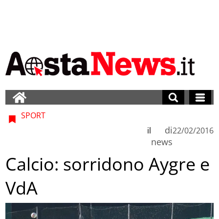
SPORT
di
il
22/02/2016
news
Calcio: sorridono Aygre e
VdA