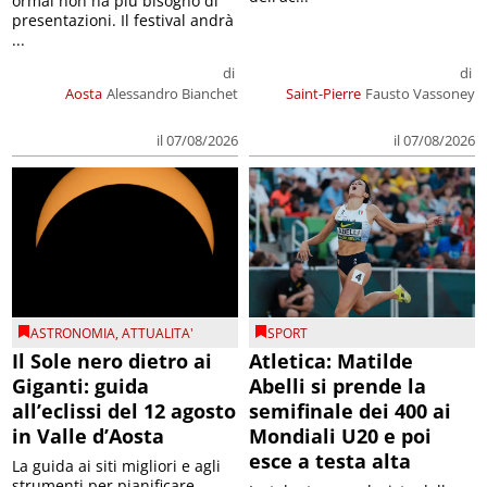
ormai non ha più bisogno di
presentazioni. Il festival andrà
...
di
di
Aosta
Alessandro Bianchet
Saint-Pierre
Fausto Vassoney
il 07/08/2026
il 07/08/2026
ASTRONOMIA
,
ATTUALITA'
SPORT
Il Sole nero dietro ai
Atletica: Matilde
Giganti: guida
Abelli si prende la
all’eclissi del 12 agosto
semifinale dei 400 ai
in Valle d’Aosta
Mondiali U20 e poi
esce a testa alta
La guida ai siti migliori e agli
strumenti per pianificare