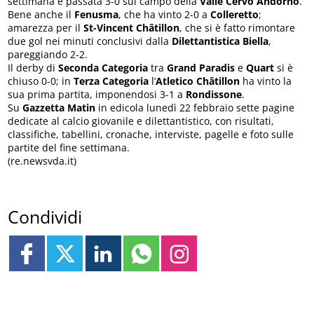
settimana è passata 3-0 sul campo della
Valle Cervo Andorno
.
Bene anche il
Fenusma
, che ha vinto 2-0 a
Colleretto
;
amarezza per il
St-Vincent Châtillon
, che si è fatto rimontare
due gol nei minuti conclusivi dalla
Dilettantistica Biella
,
pareggiando 2-2.
Il derby di
Seconda Categoria
tra
Grand Paradis
e
Quart
si è
chiuso 0-0; in
Terza Categoria
l’
Atletico Châtillon
ha vinto la
sua prima partita, imponendosi 3-1 a
Rondissone
.
Su
Gazzetta Matin
in edicola lunedì 22 febbraio sette pagine
dedicate al calcio giovanile e dilettantistico, con risultati,
classifiche, tabellini, cronache, interviste, pagelle e foto sulle
partite del fine settimana.
(re.newsvda.it)
Condividi