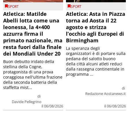
SPORT
SPORT
Atletica: Matilde
Atletica: Asta in Piazza
Abelli lotta come una
torna ad Aosta il 22
leonessa, la 4×400
agosto e strizza
azzurra firma il
l’occhio agli Europei di
primato nazionale, ma
Birmingham
resta fuori dalla finale
La speranza degli
dei Mondiali Under 20
organizzatori è di portare sulla
pedana del salotto buono
Buon debutto iridato della
della città alcuni atleti reduci
stellina della Cogne,
dalla rassegna continentale in
protagonista di una prova
programma ...
coraggiosa nell'ultima frazione
della seconda batteria della
staffetta mist...
di
Redazione Aostanews.it
di
Davide Pellegrino
il 06/08/2026
il 06/08/2026