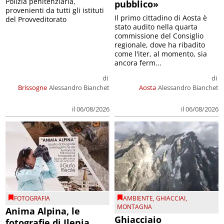
Polizia penitenziaria,
pubblico»
provenienti da tutti gli istituti
Il primo cittadino di Aosta è
del Provveditorato
stato audito nella quarta
commissione del Consiglio
regionale, dove ha ribadito
come l'iter, al momento, sia
ancora ferm...
di
di
Brissogne
Alessandro Bianchet
Aosta
Alessandro Bianchet
il 06/08/2026
il 06/08/2026
FOTOGRAFIA
AMBIENTE
,
GHIACCIAI
,
MONTAGNA
Anima Alpina, le
Ghiacciaio
fotografie di Ilenia