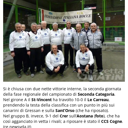
Si è chiusa con due nette vittorie interne, la seconda giornata
della fase regionale del campionato di
Seconda Categoria
.
Nel girone A il
St-Vincent
ha travolto 10-0 il
Le Carreau
,
prendendo la testa della classifica con un punto in più sui
canarini di Gressan e sulla
Sant’Orso
(che ha riposato).
Nel gruppo B, invece, 9-1 del
Crer
sull’
Aostana
(
foto
), che ha
così agganciato in vetta i rivali; a riposare è stato il
CCS Cogne
.
(re.newsvda.it)