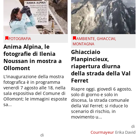
FOTOGRAFIA
AMBIENTE
,
GHIACCIAI
,
MONTAGNA
Anima Alpina, le
Ghiacciaio
fotografie di Ilenia
Planpincieux,
Noussan in mostra a
riapertura diurna
Ollomont
della strada della Val
L'inaugurazione della mostra
Ferret
fotografica è in programma
venerdì 7 agosto alle 18, nella
Riapre oggi, giovedì 6 agosto,
sala espositiva del Comune di
solo di giorno e solo in
Ollomont; le immagini esposte
discesa, la strada comunale
sa...
della Val Ferret; si riduce lo
scenario di rischio, in
movimento u...
di
Courmayeur
Erika David
di