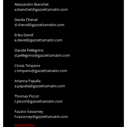
Alessandro Bianchet
a.bianchet@gazzettamatin.com
Danila Chenal
d.chenal@gazzettamatin.com
Erika David
e.david@gazzettamatin.com
Davide Pellegrino
d.pellegrino@gazzettamatin.com
Cinzia Timpano
c.timpano@gazzettamatin.com
Arianna Papalia
a.papalia@gazzettamatin.com
Thomas Piccot
t.piccot@gazzettamatin.com
Fausto Vassoney
f.vassoney@gazzettamatin.com
SEGRETERIA