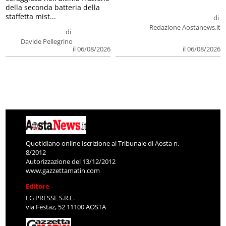
della seconda batteria della
staffetta mist...
di
Redazione Aostanews.it
di
Davide Pellegrino
il 06/08/2026
il 06/08/2026
Quotidiano online Iscrizione al Tribunale di Aosta n.
8/2012
Autorizzazione del 13/12/2012
www.gazzettamatin.com
Editore
LG PRESSE S.R.L.
via Festaz, 52 11100 AOSTA