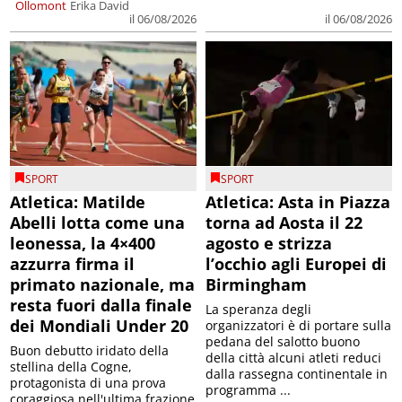
Ollomont
Erika David
il 06/08/2026
il 06/08/2026
SPORT
SPORT
Atletica: Matilde
Atletica: Asta in Piazza
Abelli lotta come una
torna ad Aosta il 22
leonessa, la 4×400
agosto e strizza
azzurra firma il
l’occhio agli Europei di
primato nazionale, ma
Birmingham
resta fuori dalla finale
La speranza degli
dei Mondiali Under 20
organizzatori è di portare sulla
pedana del salotto buono
Buon debutto iridato della
della città alcuni atleti reduci
stellina della Cogne,
dalla rassegna continentale in
protagonista di una prova
programma ...
coraggiosa nell'ultima frazione