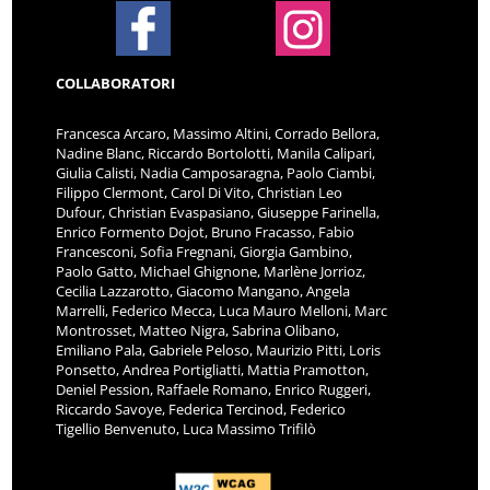
COLLABORATORI
Francesca Arcaro, Massimo Altini, Corrado Bellora,
Nadine Blanc, Riccardo Bortolotti, Manila Calipari,
Giulia Calisti, Nadia Camposaragna, Paolo Ciambi,
Filippo Clermont, Carol Di Vito, Christian Leo
Dufour, Christian Evaspasiano, Giuseppe Farinella,
Enrico Formento Dojot, Bruno Fracasso, Fabio
Francesconi, Sofia Fregnani, Giorgia Gambino,
Paolo Gatto, Michael Ghignone, Marlène Jorrioz,
Cecilia Lazzarotto, Giacomo Mangano, Angela
Marrelli, Federico Mecca, Luca Mauro Melloni, Marc
Montrosset, Matteo Nigra, Sabrina Olibano,
Emiliano Pala, Gabriele Peloso, Maurizio Pitti, Loris
Ponsetto, Andrea Portigliatti, Mattia Pramotton,
Deniel Pession, Raffaele Romano, Enrico Ruggeri,
Riccardo Savoye, Federica Tercinod, Federico
Tigellio Benvenuto, Luca Massimo Trifilò