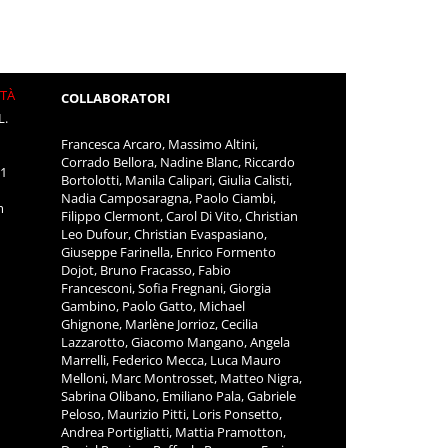
ITÀ
COLLABORATORI
L.
Francesca Arcaro, Massimo Altini,
Corrado Bellora, Nadine Blanc, Riccardo
11
Bortolotti, Manila Calipari, Giulia Calisti,
Nadia Camposaragna, Paolo Ciambi,
m
Filippo Clermont, Carol Di Vito, Christian
Leo Dufour, Christian Evaspasiano,
Giuseppe Farinella, Enrico Formento
Dojot, Bruno Fracasso, Fabio
Francesconi, Sofia Fregnani, Giorgia
Gambino, Paolo Gatto, Michael
Ghignone, Marlène Jorrioz, Cecilia
Lazzarotto, Giacomo Mangano, Angela
Marrelli, Federico Mecca, Luca Mauro
Melloni, Marc Montrosset, Matteo Nigra,
Sabrina Olibano, Emiliano Pala, Gabriele
Peloso, Maurizio Pitti, Loris Ponsetto,
Andrea Portigliatti, Mattia Pramotton,