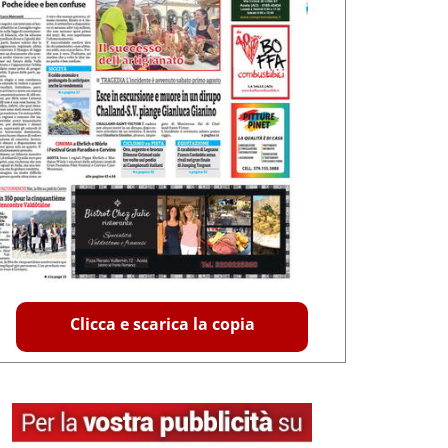
Clicca e scarica la copia