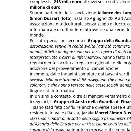
complessivi
218 mila euro
attraverso la sottrazione 
milione di euro
.
Stiamo parlando dell’associazione
Alliance des La
Simon Dussart
(
foto
), nata il 29 giugno 2009 ad Ao
associazione multiculturale senza scopo di lucro, con
informatica e di diffondere, attraverso una serie di 
mondo.
Peccato, però, che secondo il
Gruppo della Guardia
associazione, veniva in realtà svolta l’attività commerc
alunni, attività di doposcuola per il recupero di materi
interpretariato e corsi di informatica
», hanno fatto s
regolarmente iscritta al registro regionale delle org
adozione del provvedimento di cancellazione.
Insomma, dalle indagini compiute dai baschi verdi
avvalsa della prestazione di 96 insegnanti che hanno for
volontari e che hanno versato nelle casse sociali ‘donaz
lingue e di informatica.
In un simile contesto, oltre ai mancati versamenti d
irregolari, il
Gruppo di Aosta della Guardia di Fina
– siano stati fatti confluire anche diverse spese e ut
residente in Valle d’Aosta,
Jackie Marcel Simon Dus
«
Essendo rimasti al di sotto della soglia penalmente rile
all’Agenzia delle Entrate per la riscossione coattiva de
sanzioni del caso
», ha tenuto a precisare il comand