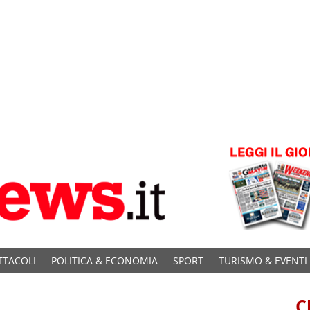
TTACOLI
POLITICA & ECONOMIA
SPORT
TURISMO & EVENTI
C