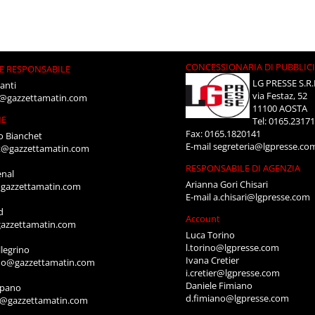
CONCESSIONARIA DI PUBBLIC
E RESPONSABILE
LG PRESSE S.R.
anti
via Festaz, 52
i@gazzettamatin.com
11100 AOSTA
NE
Tel: 0165.2317
Fax: 0165.1820141
o Bianchet
E-mail
segreteria@lgpresse.co
t@gazzettamatin.com
RESPONSABILE DI AGENZIA
enal
Arianna Gori Chisari
gazzettamatin.com
E-mail
a.chisari@lgpresse.com
d
Account
azzettamatin.com
Luca Torino
l.torino@lgpresse.com
legrino
Ivana Cretier
ino@gazzettamatin.com
i.cretier@lgpresse.com
Daniele Fimiano
mpano
d.fimiano@lgpresse.com
o@gazzettamatin.com