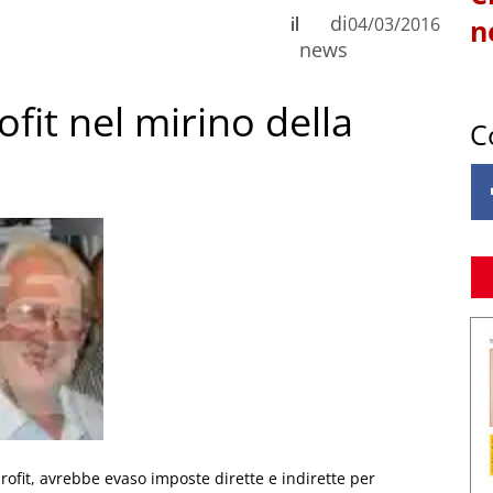
di
il
04/03/2016
n
news
ofit nel mirino della
C
profit, avrebbe evaso imposte dirette e indirette per