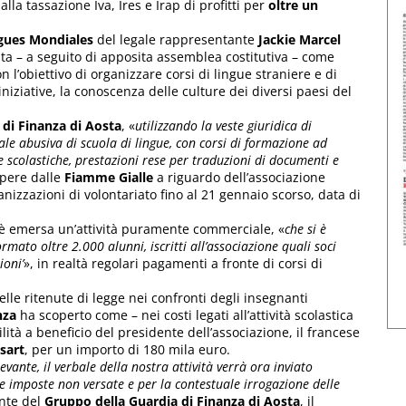
alla tassazione Iva, Ires e Irap di profitti per
oltre un
ngues Mondiales
del legale rappresentante
Jackie Marcel
sta – a seguito di apposita assemblea costitutiva – come
 l’obiettivo di organizzare corsi di lingue straniere e di
iniziative, la conoscenza delle culture dei diversi paesi del
 di Finanza di Aosta
, «
utilizzando la veste giuridica di
iale abusiva di scuola di lingue, con corsi di formazione ad
e scolastiche, prestazioni rese per traduzioni di documenti e
apere dalle
Fiamme Gialle
a riguardo dell’associazione
anizzazioni di volontariato fino al 21 gennaio scorso, data di
 è emersa un’attività puramente commerciale, «
che si è
mato oltre 2.000 alunni, iscritti all’associazione quali soci
ioni’
», in realtà regolari pagamenti a fronte di corsi di
elle ritenute di legge nei confronti degli insegnanti
nza
ha scoperto come – nei costi legati all’attività scolastica
ilità a beneficio del presidente dell’associazione, il francese
sart
, per un importo di 180 mila euro.
vante, il verbale della nostra attività verrà ora inviato
lle imposte non versate e per la contestuale irrogazione delle
ante del
Gruppo della Guardia di Finanza di Aosta
, il