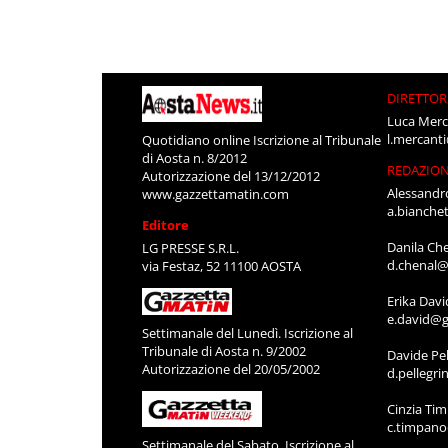
DIRETTOR
Luca Merc
l.mercant
Quotidiano online Iscrizione al Tribunale
di Aosta n. 8/2012
REDAZIO
Autorizzazione del 13/12/2012
Alessandr
www.gazzettamatin.com
a.bianche
Editore
Danila Ch
LG PRESSE S.R.L.
d.chenal@
via Festaz, 52 11100 AOSTA
Erika Davi
e.david@g
Settimanale del Lunedì. Iscrizione al
Tribunale di Aosta n. 9/2002
Davide Pel
Autorizzazione del 20/05/2002
d.pellegr
Cinzia Ti
c.timpan
Settimanale del Sabato. Iscrizione al