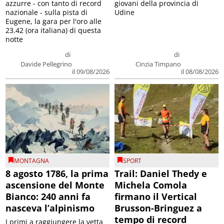
azzurre - con tanto di record
giovani della provincia di
nazionale - sulla pista di
Udine
Eugene, la gara per l'oro alle
23.42 (ora italiana) di questa
notte
di
di
Davide Pellegrino
Cinzia Timpano
il 09/08/2026
il 08/08/2026
MONTAGNA
SPORT
8 agosto 1786, la prima
Trail: Daniel Thedy e
ascensione del Monte
Michela Comola
Bianco: 240 anni fa
firmano il Vertical
nasceva l’alpinismo
Brusson-Bringuez a
tempo di record
I primi a raggiungere la vetta