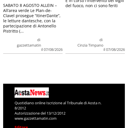
E in corso l'intervento dei vigili
SABATO 8 AGOSTO ALLEIN –
del fuoco, non ci sono feriti
All’area verde Le Plan-de-
Clavel prosegue “ItinerDante”,
le letture dantesche, con la
partecipazione di Antonello
Pistritto (...
di
di
gazzettamatin
Cinzia Timpano
il 07/08/2026
il 07/08/2026
Quotidiano online Iscrizione al Tribunale di Aosta n.
8/2012
Autorizzazione del 13/12/2012
www.gazzettamatin.com
Editore