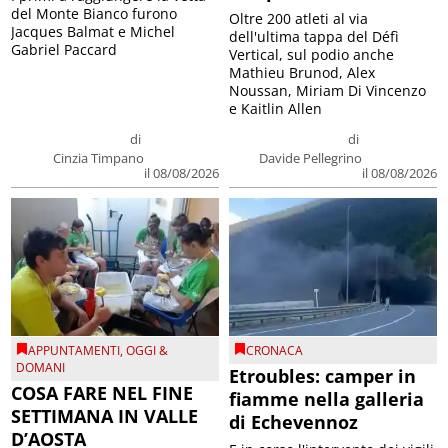
del Monte Bianco furono
Oltre 200 atleti al via
Jacques Balmat e Michel
dell'ultima tappa del Défì
Gabriel Paccard
Vertical, sul podio anche
Mathieu Brunod, Alex
Noussan, Miriam Di Vincenzo
e Kaitlin Allen
di
di
Cinzia Timpano
Davide Pellegrino
il 08/08/2026
il 08/08/2026
APPUNTAMENTI
,
OGGI &
CRONACA
DOMANI
Etroubles: camper in
COSA FARE NEL FINE
fiamme nella galleria
SETTIMANA IN VALLE
di Echevennoz
D’AOSTA