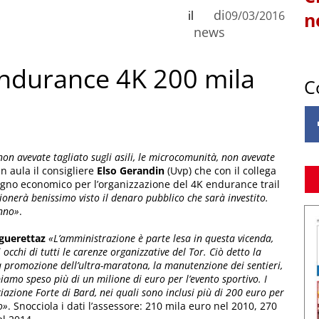
di
il
09/03/2016
n
news
 endurance 4K 200 mila
C
non avevate tagliato sugli asili, le microcomunità, non avevate
n aula il consigliere
Elso Gerandin
(Uvp) che con il collega
egno economico per l’organizzazione del 4K endurance trail
zionerà benissimo visto il denaro pubblico che sarà investito.
anno»
.
guerettaz
«L’amministrazione è parte lesa in questa vicenda,
cchi di tutti le carenze organizzative del Tor. Ciò detto la
la promozione dell’ultra-maratona, la manutenzione dei sentieri,
iamo speso più di un milione di euro per l’evento sportivo. I
iazione Forte di Bard, nei quali sono inclusi più di 200 euro per
o»
. Snocciola i dati l’assessore: 210 mila euro nel 2010, 270