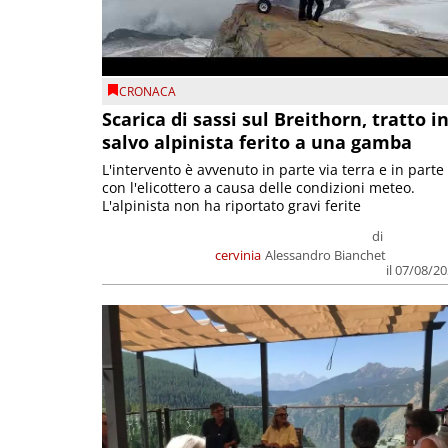
CRONACA
Scarica di sassi sul Breithorn, tratto i
salvo alpinista ferito a una gamba
L'intervento è avvenuto in parte via terra e in parte
con l'elicottero a causa delle condizioni meteo.
L'alpinista non ha riportato gravi ferite
di
cervinia
Alessandro Bianchet
il 07/08/2