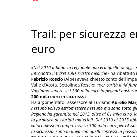
Trail: per sicurezza
euro
«Nel 2010 il bilancio regionale non era quello di oggi, 
introdotto il ticket sulle ricette mediche»
ha ribattuto i
Fabrizio Roscio
(Alpe) aveva chiesto conto dell’imp
Valle d’Aosta. Sottolinea Roscio:
«per carità il 4K fun
Vogliamo sapere se i 300 mila euro impegnati baster
200 mila euro in sicurezza
Ha argomentato l’assessore al Turismo
Aurelio Mar
nessuno voleva estromettere nessuno ma sono sotto gli o
Regione ha garantito nel 2015, oltre ai 61 mila euro, 
la fornitura di svariati materiali. Dal 2010 al 2015 abb
valori messi in campo, ovvero 300 mila euro per l’Assoc
la sicurezza, sono in linea con quelli concessi in passat