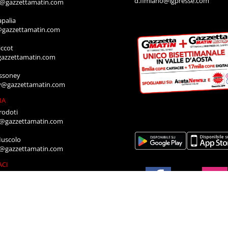
d.fimiano@lgpresse.com
o@gazzettamatin.com
apalia
@gazzettamatin.com
ccot
gazzettamatin.com
ssoney
y@gazzettamatin.com
IA
rodoti
a@gazzettamatin.com
Muscolo
a@gazzettamatin.com
ACI
cazione annunci, necrologi, offro e
ro, contattare la segreteria al numero:
711
a@gazzettamatin.com