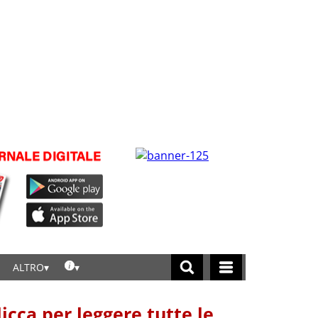
ALTRO
licca per leggere tutte le