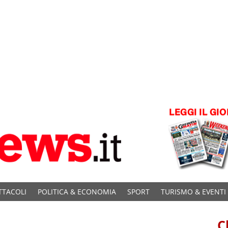
TTACOLI
POLITICA & ECONOMIA
SPORT
TURISMO & EVENTI
C