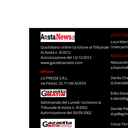
DIRETTOR
Luca Merc
l.mercant
Quotidiano online Iscrizione al Tribunale
di Aosta n. 8/2012
REDAZIO
Autorizzazione del 13/12/2012
Alessandr
www.gazzettamatin.com
a.bianche
Editore
Danila Ch
LG PRESSE S.R.L.
d.chenal@
via Festaz, 52 11100 AOSTA
Erika Davi
e.david@g
Settimanale del Lunedì. Iscrizione al
Tribunale di Aosta n. 9/2002
Davide Pel
Autorizzazione del 20/05/2002
d.pellegr
Cinzia Ti