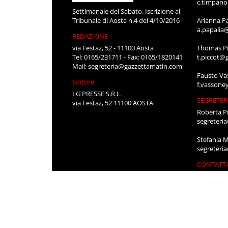
c.timpan
Settimanale del Sabato. Iscrizione al
Tribunale di Aosta n.4 del 4/10/2016
Arianna P
a.papalia
REDAZIONE
via Festaz, 52 - 11100 Aosta
Thomas Pi
Tel: 0165/231711 - Fax: 0165/1820141
t.piccot@
Mail:
segreteria@gazzettamatin.com
Fausto Va
Editore
f.vassone
LG PRESSE S.R.L.
SEGRETER
via Festaz, 52 11100 AOSTA
Roberta P
segreteri
Stefania 
segreteri
CONTATT
Per pubbli
cerco lavo
0165/231
segreteri