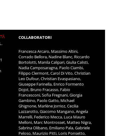
ITÀ
COLLABORATORI
L.
Francesca Arcaro, Massimo Altini,
Corrado Bellora, Nadine Blanc, Riccardo
11
Bortolotti, Manila Calipari, Giulia Calisti,
Nadia Camposaragna, Paolo Ciambi,
m
Filippo Clermont, Carol Di Vito, Christian
Leo Dufour, Christian Evaspasiano,
Giuseppe Farinella, Enrico Formento
Dojot, Bruno Fracasso, Fabio
Francesconi, Sofia Fregnani, Giorgia
Gambino, Paolo Gatto, Michael
Ghignone, Marlène Jorrioz, Cecilia
Lazzarotto, Giacomo Mangano, Angela
Marrelli, Federico Mecca, Luca Mauro
Melloni, Marc Montrosset, Matteo Nigra,
Sabrina Olibano, Emiliano Pala, Gabriele
Peloso, Maurizio Pitti, Loris Ponsetto,