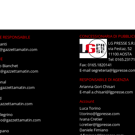
CONCESSIONARIA DI PUBBLIC
E RESPONSABILE
LG PRESSE S.R.
anti
via Festaz, 52
i@gazzettamatin.com
11100 AOSTA
NE
Tel: 0165.2317
Fax: 0165.1820141
o Bianchet
E-mail
segreteria@lgpresse.co
t@gazzettamatin.com
RESPONSABILE DI AGENZIA
enal
Arianna Gori Chisari
gazzettamatin.com
E-mail
a.chisari@lgpresse.com
d
Account
azzettamatin.com
Luca Torino
l.torino@lgpresse.com
legrino
Ivana Cretier
ino@gazzettamatin.com
i.cretier@lgpresse.com
Daniele Fimiano
mpano