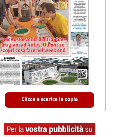
Clicca e scarica la copia