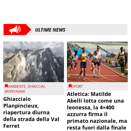
ULTIME NEWS
AMBIENTE
,
GHIACCIAI
,
SPORT
MONTAGNA
Atletica: Matilde
Ghiacciaio
Abelli lotta come una
Planpincieux,
leonessa, la 4×400
riapertura diurna
azzurra firma il
della strada della Val
primato nazionale, ma
Ferret
resta fuori dalla finale