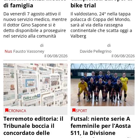
di famiglia
bike trial
Da venerdì 7 agosto attivo il
Il valdostano, 24° nella tappa
nuovo servizio medico, mentre
polacca di Coppa del Mondo,
il dottor Gino Sapone si è
sarà al via della rassegna
detto disponibile a proseguire
continentale che scatta oggi a
nel servizio alla comunità
Valberg
di
di
Nus
Fausto Vassoney
Davide Pellegrino
il 06/08/2026
il 06/08/2026
CRONACA
SPORT
Terremoto editoria: il
Futsal: niente serie A
Tribunale boccia il
femminile per l’Aosta
concordato delle
511, la Divisione