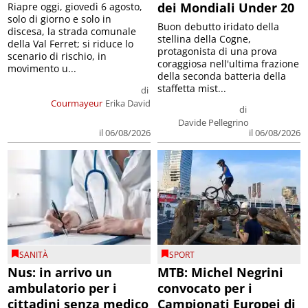
dei Mondiali Under 20
Riapre oggi, giovedì 6 agosto,
solo di giorno e solo in
Buon debutto iridato della
discesa, la strada comunale
stellina della Cogne,
della Val Ferret; si riduce lo
protagonista di una prova
scenario di rischio, in
coraggiosa nell'ultima frazione
movimento u...
della seconda batteria della
staffetta mist...
di
Courmayeur
Erika David
di
Davide Pellegrino
il 06/08/2026
il 06/08/2026
SANITÀ
SPORT
Nus: in arrivo un
MTB: Michel Negrini
ambulatorio per i
convocato per i
cittadini senza medico
Campionati Europei di