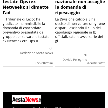
testate Ops (ex
nazionale non accoglie
Netweek); si dimette
la domanda di
l’ad
ripescaggio
Il Tribunale di Lecco ha
La Divisione calcio a 5 ha
giudicato inammissibile la
deciso di non varare un girone
domanda di concordato
dispari, lasciando il club del
preventivo presentata dal
capoluogo regionale in B;
gruppo per salvare le testate
ufficializzate le avversarie dei
ex Netweek ora Ops R...
gi...
di
Redazione Aosta News
di
Davide Pellegrino
il 06/08/2026
il 06/08/2026