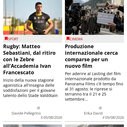
SPORT
CINEMA
Rugby: Matteo
Produzione
Sebastiani, dal ritiro
internazionale cerca
con le Zebre
comparse per un
all’Accademia Ivan
nuovo film
Francescato
Per aderire al casting del film
internazionale prodotto da
Inizio della nuova stagione
Panorama Films c'è tempo fino
agonistica all'insegna delle
al 31 agosto; le riprese si
soddisfazioni per il giovane
terranno tra il 21 e 25
talento dello Stade Valdôtain
settembre...
di
di
Davide Pellegrino
Erika David
il 05/08/2026
il 05/08/2026