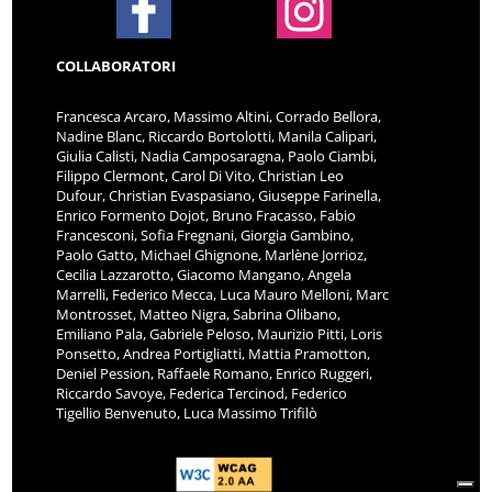
COLLABORATORI
Francesca Arcaro, Massimo Altini, Corrado Bellora,
Nadine Blanc, Riccardo Bortolotti, Manila Calipari,
Giulia Calisti, Nadia Camposaragna, Paolo Ciambi,
Filippo Clermont, Carol Di Vito, Christian Leo
Dufour, Christian Evaspasiano, Giuseppe Farinella,
Enrico Formento Dojot, Bruno Fracasso, Fabio
Francesconi, Sofia Fregnani, Giorgia Gambino,
Paolo Gatto, Michael Ghignone, Marlène Jorrioz,
Cecilia Lazzarotto, Giacomo Mangano, Angela
Marrelli, Federico Mecca, Luca Mauro Melloni, Marc
Montrosset, Matteo Nigra, Sabrina Olibano,
Emiliano Pala, Gabriele Peloso, Maurizio Pitti, Loris
Ponsetto, Andrea Portigliatti, Mattia Pramotton,
Deniel Pession, Raffaele Romano, Enrico Ruggeri,
Riccardo Savoye, Federica Tercinod, Federico
Tigellio Benvenuto, Luca Massimo Trifilò