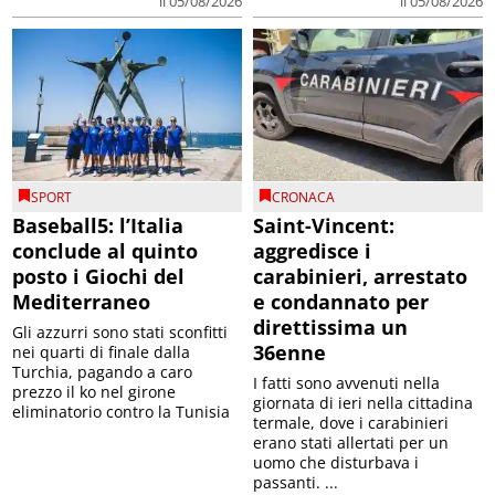
il 05/08/2026
il 05/08/2026
SPORT
CRONACA
Baseball5: l’Italia
Saint-Vincent:
conclude al quinto
aggredisce i
posto i Giochi del
carabinieri, arrestato
Mediterraneo
e condannato per
direttissima un
Gli azzurri sono stati sconfitti
36enne
nei quarti di finale dalla
Turchia, pagando a caro
I fatti sono avvenuti nella
prezzo il ko nel girone
giornata di ieri nella cittadina
eliminatorio contro la Tunisia
termale, dove i carabinieri
erano stati allertati per un
uomo che disturbava i
passanti. ...