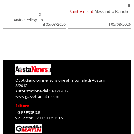
di
Saint-Vincent
Alessandro Bianchet
di
Davide Pellegrino
il 05/08/2026
il 05/08/2026
Quotidiano online Iscrizione al Tribunale di Aosta n.
8/2012
Autorizzazione del 13/12/2012
www.gazzettamatin.com
Editore
LG PRESSE S.R.L.
via Festaz, 52 11100 AOSTA