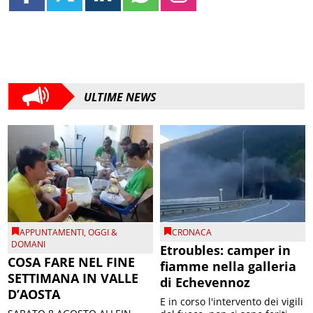
ULTIME NEWS
APPUNTAMENTI
,
OGGI &
CRONACA
DOMANI
Etroubles: camper in
COSA FARE NEL FINE
fiamme nella galleria
SETTIMANA IN VALLE
di Echevennoz
D’AOSTA
E in corso l'intervento dei vigili