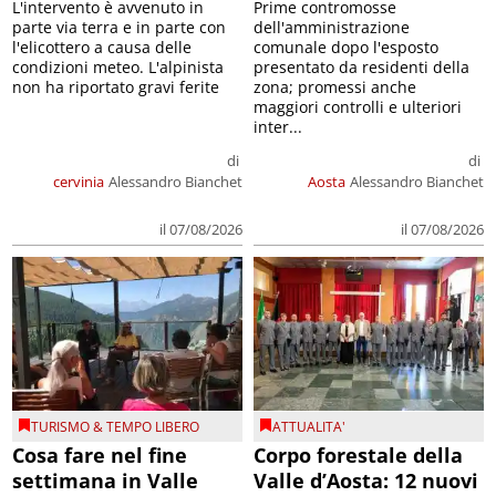
L'intervento è avvenuto in
Prime contromosse
parte via terra e in parte con
dell'amministrazione
l'elicottero a causa delle
comunale dopo l'esposto
condizioni meteo. L'alpinista
presentato da residenti della
non ha riportato gravi ferite
zona; promessi anche
maggiori controlli e ulteriori
inter...
di
di
cervinia
Alessandro Bianchet
Aosta
Alessandro Bianchet
il 07/08/2026
il 07/08/2026
TURISMO & TEMPO LIBERO
ATTUALITA'
Cosa fare nel fine
Corpo forestale della
settimana in Valle
Valle d’Aosta: 12 nuovi