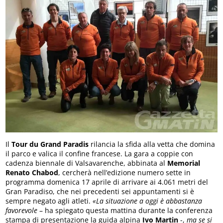
Il
Tour du Grand Paradis
rilancia la sfida alla vetta che domina
il parco e valica il confine francese. La gara a coppie con
cadenza biennale di Valsavarenche, abbinata al
Memorial
Renato Chabod
, cercherà nell’edizione numero sette in
programma domenica 17 aprile di arrivare ai 4.061 metri del
Gran Paradiso, che nei precedenti sei appuntamenti si è
sempre negato agli atleti.
«La situazione a oggi è abbastanza
favorevole
– ha spiegato questa mattina durante la conferenza
stampa di presentazione la guida alpina
Ivo Martin
-,
ma se si