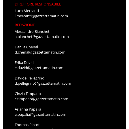
DIRETTORE RESPONSABILE
Luca Mercanti
l.mercanti@gazzettamatin.com
REDAZIONE
Alessandro Bianchet
a.bianchet@gazzettamatin.com
Danila Chenal
d.chenal@gazzettamatin.com
Erika David
e.david@gazzettamatin.com
Davide Pellegrino
d.pellegrino@gazzettamatin.com
Cinzia Timpano
c.timpano@gazzettamatin.com
Arianna Papalia
a.papalia@gazzettamatin.com
Thomas Piccot