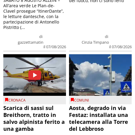
SABATO 8 AGOSTO ALLEIN –
del fuoco, non ci sono feriti
All’area verde Le Plan-de-
Clavel prosegue “ItinerDante”,
le letture dantesche, con la
partecipazione di Antonello
Pistritto (...
di
di
gazzettamatin
Cinzia Timpano
il 07/08/2026
il 07/08/2026
CRONACA
COMUNI
Scarica di sassi sul
Aosta, degrado in via
Breithorn, tratto in
Festaz: installata una
salvo alpinista ferito a
telecamera alla Torre
una gamba
del Lebbroso