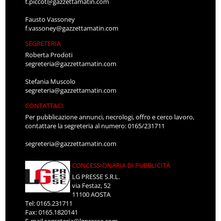
t.piccot@gazzettamatin.com
Fausto Vassoney
f.vassoney@gazzettamatin.com
SEGRETERIA
Roberta Prodoti
segreteria@gazzettamatin.com
Stefania Muscolo
segreteria@gazzettamatin.com
CONTATTACI
Per pubblicazione annunci, necrologi, offro e cerco lavoro,
contattare la segreteria al numero: 0165/231711
segreteria@gazzettamatin.com
CONCESSIONARIA DI PUBBLICITÀ
LG PRESSE S.R.L.
via Festaz, 52
11100 AOSTA
Tel: 0165.231711
Fax: 0165.1820141
E-mail
segreteria@lgpresse.com