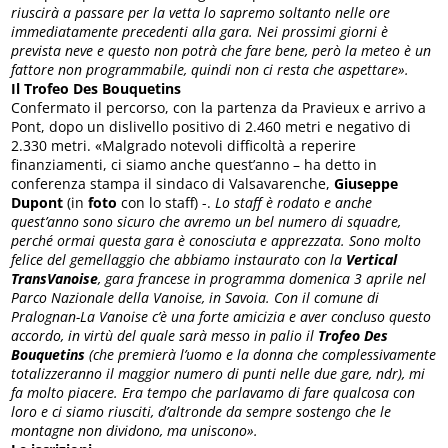
riuscirà a passare per la vetta lo sapremo soltanto nelle ore
immediatamente precedenti alla gara. Nei prossimi giorni è
prevista neve e questo non potrà che fare bene, però la meteo è un
fattore non programmabile, quindi non ci resta che aspettare».
Il Trofeo Des Bouquetins
Confermato il percorso, con la partenza da Pravieux e arrivo a
Pont, dopo un dislivello positivo di 2.460 metri e negativo di
2.330 metri. «Malgrado notevoli difficoltà a reperire
finanziamenti, ci siamo anche quest’anno – ha detto in
conferenza stampa il sindaco di Valsavarenche,
Giuseppe
Dupont
(in
foto
con lo staff) -.
Lo staff è rodato e anche
quest’anno sono sicuro che avremo un bel numero di squadre,
perché ormai questa gara è conosciuta e apprezzata. Sono molto
felice del gemellaggio che abbiamo instaurato con la
Vertical
TransVanoise
, gara francese in programma domenica 3 aprile nel
Parco Nazionale della Vanoise, in Savoia. Con il comune di
Pralognan-La Vanoise c’è una forte amicizia e aver concluso questo
accordo, in virtù del quale sarà messo in palio il
Trofeo Des
Bouquetins
(che premierà l’uomo e la donna che complessivamente
totalizzeranno il maggior numero di punti nelle due gare, ndr), mi
fa molto piacere. Era tempo che parlavamo di fare qualcosa con
loro e ci siamo riusciti, d’altronde da sempre sostengo che le
montagne non dividono, ma uniscono».