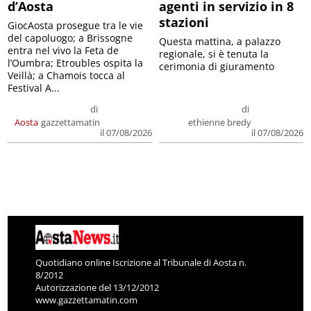
d’Aosta
agenti in servizio in 8
stazioni
GiocAosta prosegue tra le vie
del capoluogo; a Brissogne
Questa mattina, a palazzo
entra nel vivo la Feta de
regionale, si è tenuta la
l’Oumbra; Etroubles ospita la
cerimonia di giuramento
Veillà; a Chamois tocca al
Festival A...
di
di
Aosta
gazzettamatin
ethienne bredy
il 07/08/2026
il 07/08/2026
Quotidiano online Iscrizione al Tribunale di Aosta n.
8/2012
Autorizzazione del 13/12/2012
www.gazzettamatin.com