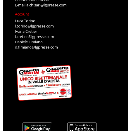
E-mail
a.chisari@lgpresse.com
Account
Luca Torino
l.torino@lgpresse.com
Ivana Cretier
i.cretier@lgpresse.com
Daniele Fimiano
d.fimiano@lgpresse.com