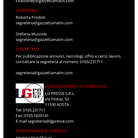
f.vassoney@gazzettamatin.com
SEGRETERIA
Roberta Prodoti
segreteria@gazzettamatin.com
Stefania Muscolo
segreteria@gazzettamatin.com
CONTATTACI
Per pubblicazione annunci, necrologi, offro e cerco lavoro,
contattare la segreteria al numero: 0165/231711
segreteria@gazzettamatin.com
CONCESSIONARIA DI PUBBLICITÀ
LG PRESSE S.R.L.
via Festaz, 52
11100 AOSTA
Tel: 0165.231711
Fax: 0165.1820141
E-mail
segreteria@lgpresse.com
RESPONSABILE DI AGENZIA
Arianna Gori Chisari