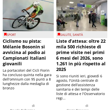
SPORT
SALUTE
,
SANITÀ
Ciclismo su pista:
Liste d’attesa: oltre 22
Mélanie Bosonin si
mila 500 richieste di
avvicina al podio ai
prime visite nei primi
Campionati Italiani
6 mesi del 2026, sono
giovanili
1.261 in più rispetto al
2025
La portacolori del Cicli Fiorin
ha concluso quinta nella gara
Si sono riuniti ieri, giovedì 6
dell'omnium con 95 punti a 8
agosto, l'Unità centrale di
lunghezze dalla medaglia di
gestione dell’assistenza
bronzo
sanitaria e dei tempi delle
liste di attesa e l'Osservatorio
regi...
di
di