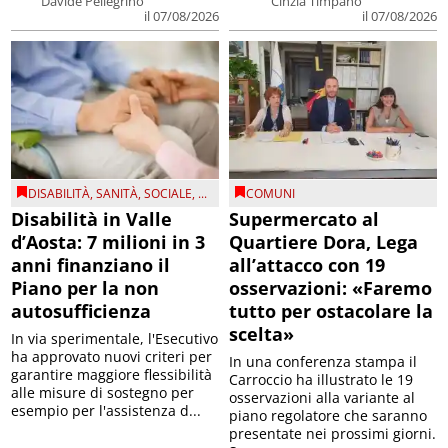
Davide Pellegrino
Cinzia Timpano
il 07/08/2026
il 07/08/2026
DISABILITÀ
,
SANITÀ
,
SOCIALE
, ...
COMUNI
Disabilità in Valle
Supermercato al
d’Aosta: 7 milioni in 3
Quartiere Dora, Lega
anni finanziano il
all’attacco con 19
Piano per la non
osservazioni: «Faremo
autosufficienza
tutto per ostacolare la
scelta»
In via sperimentale, l'Esecutivo
ha approvato nuovi criteri per
In una conferenza stampa il
garantire maggiore flessibilità
Carroccio ha illustrato le 19
alle misure di sostegno per
osservazioni alla variante al
esempio per l'assistenza d...
piano regolatore che saranno
presentate nei prossimi giorni.