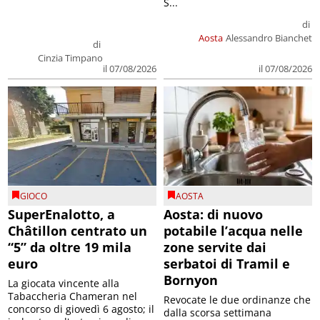
S...
di
Aosta
Alessandro Bianchet
di
Cinzia Timpano
il 07/08/2026
il 07/08/2026
GIOCO
AOSTA
SuperEnalotto, a
Aosta: di nuovo
Châtillon centrato un
potabile l’acqua nelle
“5” da oltre 19 mila
zone servite dai
euro
serbatoi di Tramil e
Bornyon
La giocata vincente alla
Tabaccheria Chameran nel
Revocate le due ordinanze che
concorso di giovedì 6 agosto; il
dalla scorsa settimana