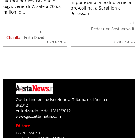
jackpot per l'estrazione di
imponevano la bollitura nella
oggi, venerdì 7, sale a 205,8
pre-collina, a Saraillon e
milioni d...
Porossan
di
Redazione Aostanews.it
di
Châtillon
Erika David
il 07/08/2026
il 07/08/2026
Quotidiano online Iscrizione al Tribunale di Aosta n.
8/2012
Autorizzazione del 13/12/2012
www.gazzettamatin.com
Editore
LG PRESSE S.R.L.