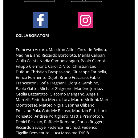
COLLABORATORI
Francesca Arcaro, Massimo Altini, Corrado Bellora,
Nadine Blanc, Riccardo Bortolotti, Manila Calipari,
Giulia Calisti, Nadia Camposaragna, Paolo Ciambi,
Filippo Clermont, Carol Di Vito, Christian Leo
Dufour, Christian Evaspasiano, Giuseppe Farinella,
Enrico Formento Dojot, Bruno Fracasso, Fabio
Francesconi, Sofia Fregnani, Giorgia Gambino,
Paolo Gatto, Michael Ghignone, Marlène Jorrioz,
Cecilia Lazzarotto, Giacomo Mangano, Angela
Marrelli, Federico Mecca, Luca Mauro Melloni, Marc
Montrosset, Matteo Nigra, Sabrina Olibano,
Emiliano Pala, Gabriele Peloso, Maurizio Pitti, Loris
Ponsetto, Andrea Portigliatti, Mattia Pramotton,
Deniel Pession, Raffaele Romano, Enrico Ruggeri,
Riccardo Savoye, Federica Tercinod, Federico
Tigellio Benvenuto, Luca Massimo Trifilò