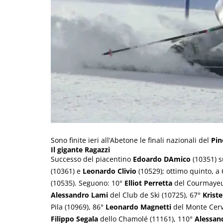
Sono finite ieri all’Abetone le finali nazionali del
Pin
Il gigante Ragazzi
Successo del piacentino
Edoardo DAmico
(10351)
(10361) e
Leonardo Clivio
(10529); ottimo quinto, a
(10535). Seguono: 10°
Elliot Perretta
del Courmayeur
Alessandro Lami
del Club de Ski (10725), 67°
Krist
Pila (10969), 86°
Leonardo Magnetti
del Monte Cervi
Filippo Segala
dello Chamolé (11161), 110°
Alessan