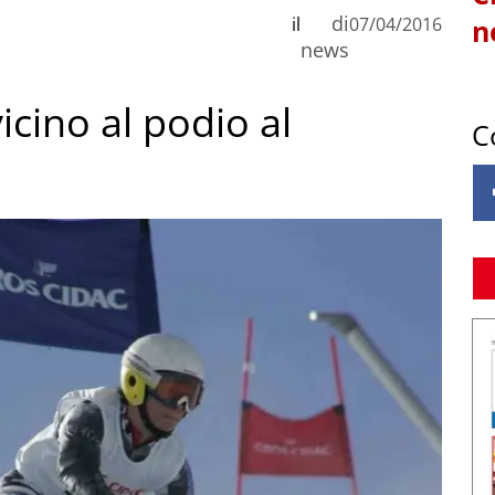
di
il
07/04/2016
n
news
icino al podio al
C