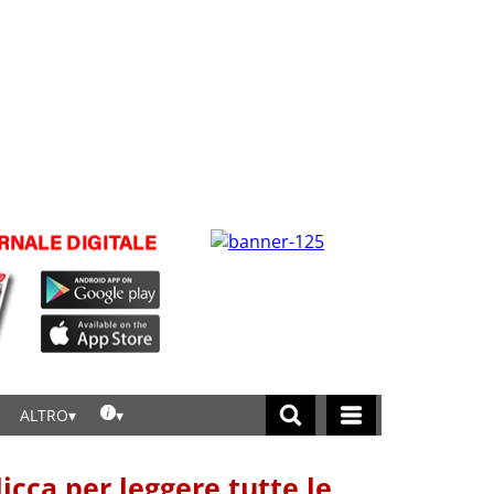
ALTRO
licca per leggere tutte le