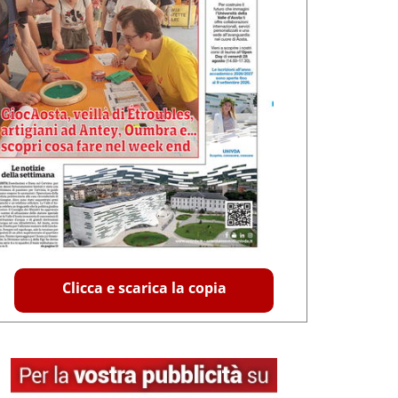
Clicca e scarica la copia