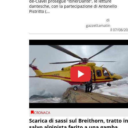
de-Clavel prosegue “ItinerDante”, le letture
dantesche, con la partecipazione di Antonello
Pistritto (...
di
gazzettamatin
il 07/08/2
CRONACA
Scarica di sassi sul Breithorn, tratto i
salvo alpinista ferito a una gamba