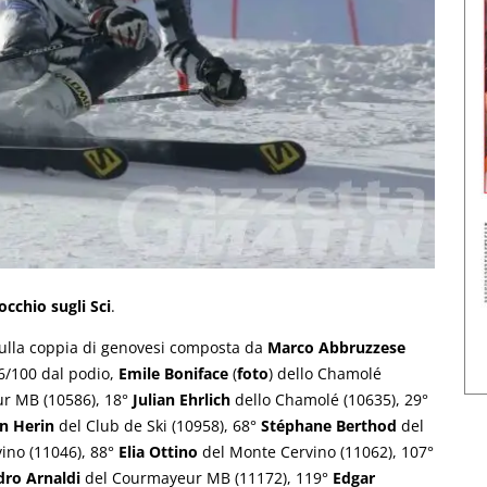
occhio sugli Sci
.
 sulla coppia di genovesi composta da
Marco Abbruzzese
 6/100 dal podio,
Emile Boniface
(
foto
) dello Chamolé
 MB (10586), 18°
Julian Ehrlich
dello Chamolé (10635), 29°
en Herin
del Club de Ski (10958), 68°
Stéphane Berthod
del
no (11046), 88°
Elia Ottino
del Monte Cervino (11062), 107°
dro Arnaldi
del Courmayeur MB (11172), 119°
Edgar