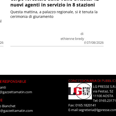
nuovi agenti in servizio in 8 stazioni
Questa mattina, a palazzo regionale, si è tenuta la
cerimonia di giuramento
l
di
ethienne bredy
026
il 07/08/2026
CONCESSIONARIA DI PUBBLIC
E RESPONSABILE
LG PRESSE S.R.
anti
via Festaz, 52
i@gazzettamatin.com
11100 AOSTA
NE
Tel: 0165.2317
Fax: 0165.1820141
o Bianchet
E-mail
segreteria@lgpresse.co
t@gazzettamatin.com