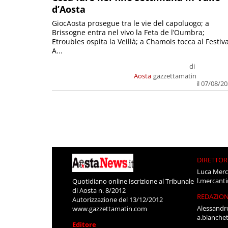
d’Aosta
GiocAosta prosegue tra le vie del capoluogo; a
Brissogne entra nel vivo la Feta de l’Oumbra;
Etroubles ospita la Veillà; a Chamois tocca al Festiva
A...
di
Aosta
gazzettamatin
il 07/08/2
DIRETTOR
Luca Merc
l.mercant
Quotidiano online Iscrizione al Tribunale
di Aosta n. 8/2012
REDAZIO
Autorizzazione del 13/12/2012
Alessandr
www.gazzettamatin.com
a.bianche
Editore