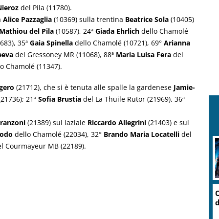
Nieroz
del Pila (11780).
a
Alice Pazzaglia
(10369) sulla trentina
Beatrice Sola
(10405)
Mathiou del Pila
(10587), 24ª
Giada Ehrlich
dello Chamolé
683), 35ª
Gaia Spinella
dello Chamolé (10721), 69°
Arianna
eeva
del Gressoney MR (11068), 88ª
Maria Luisa Fera
del
o Chamolé (11347).
gero
(21712), che si è tenuta alle spalle la gardenese
Jamie-
21736); 21ª
Sofia Brustia
del La Thuile Rutor (21969), 36ª
Franzoni
(21389) sul laziale
Riccardo Allegrini
(21403) e sul
iodo
dello Chamolé (22034), 32°
Brando Maria Locatelli
del
l Courmayeur MB (22189).
O
d