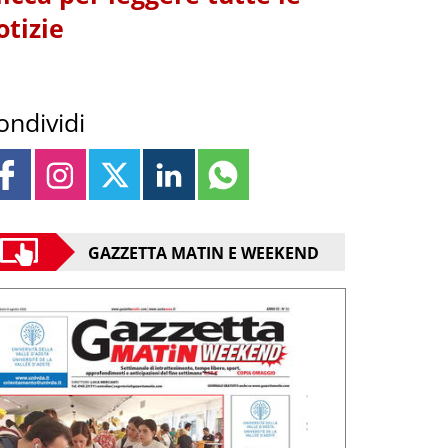
otizie
ondividi
GAZZETTA MATIN E WEEKEND