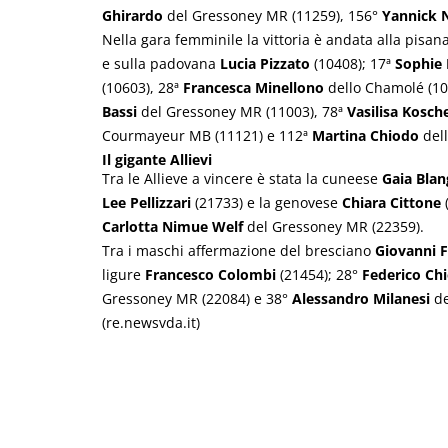
Ghirardo
del Gressoney MR (11259), 156°
Yannick 
Nella gara femminile la vittoria è andata alla pisan
e sulla padovana
Lucia Pizzato
(10408); 17ª
Sophie 
(10603), 28ª
Francesca Minellono
dello Chamolé (10
Bassi
del Gressoney MR (11003), 78ª
Vasilisa Kosch
Courmayeur MB (11121) e 112ª
Martina Chiodo
dell
Il gigante Allievi
Tra le Allieve a vincere è stata la cuneese
Gaia Blan
Lee Pellizzari
(21733) e la genovese
Chiara Cittone
(
Carlotta Nimue Welf
del Gressoney MR (22359).
Tra i maschi affermazione del bresciano
Giovanni 
ligure
Francesco Colombi
(21454); 28°
Federico Ch
Gressoney MR (22084) e 38°
Alessandro Milanesi
de
(re.newsvda.it)