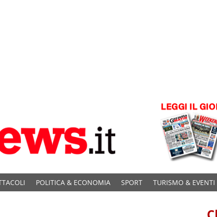
TTACOLI
POLITICA & ECONOMIA
SPORT
TURISMO & EVENTI
C