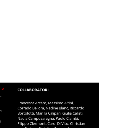
ITÀ
COLLABORATORI
L.
Francesca Arcaro, Massimo Altini,
Corrado Bellora, Nadine Blanc, Riccardo
11
Bortolotti, Manila Calipari, Giulia Calisti,
Nadia Camposaragna, Paolo Ciambi,
m
Filippo Clermont, Carol Di Vito, Christian