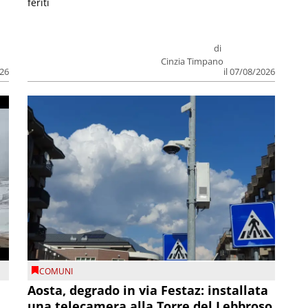
feriti
di
Cinzia Timpano
026
il 07/08/2026
COMUNI
n
Aosta, degrado in via Festaz: installata
una telecamera alla Torre del Lebbroso