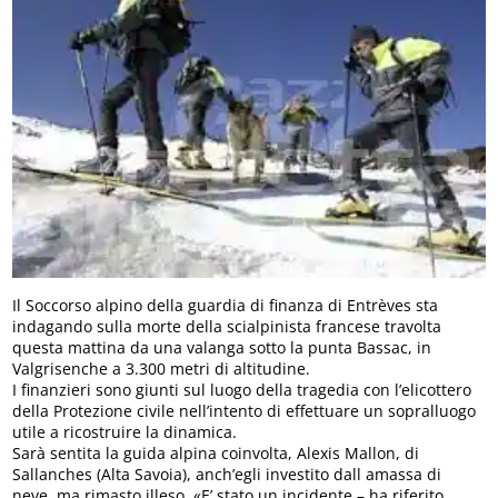
Il Soccorso alpino della guardia di finanza di Entrèves sta
indagando sulla morte della scialpinista francese travolta
questa mattina da una valanga sotto la punta Bassac, in
Valgrisenche a 3.300 metri di altitudine.
I finanzieri sono giunti sul luogo della tragedia con l’elicottero
della Protezione civile nell’intento di effettuare un sopralluogo
utile a ricostruire la dinamica.
Sarà sentita la guida alpina coinvolta, Alexis Mallon, di
Sallanches (Alta Savoia), anch’egli investito dall amassa di
neve, ma rimasto illeso. «E’ stato un incidente – ha riferito