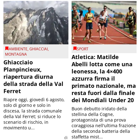
AMBIENTE
,
GHIACCIAI
,
SPORT
MONTAGNA
Atletica: Matilde
Ghiacciaio
Abelli lotta come una
Planpincieux,
leonessa, la 4×400
riapertura diurna
azzurra firma il
della strada della Val
primato nazionale, ma
Ferret
resta fuori dalla finale
dei Mondiali Under 20
Riapre oggi, giovedì 6 agosto,
solo di giorno e solo in
Buon debutto iridato della
discesa, la strada comunale
stellina della Cogne,
della Val Ferret; si riduce lo
protagonista di una prova
scenario di rischio, in
coraggiosa nell'ultima frazione
movimento u...
della seconda batteria della
staffetta mist...
di