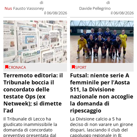
di
di
Nus
Fausto Vassoney
Davide Pellegrino
il 06/08/2026
il 06/08/2026
CRONACA
SPORT
Terremoto editoria: il
Futsal: niente serie A
Tribunale boccia il
femminile per l’Aosta
concordato delle
511, la Divisione
testate Ops (ex
nazionale non accoglie
Netweek); si dimette
la domanda di
l’ad
ripescaggio
Il Tribunale di Lecco ha
La Divisione calcio a 5 ha
giudicato inammissibile la
deciso di non varare un girone
domanda di concordato
dispari, lasciando il club del
preventivo presentata dal
capoluogo regionale in B;