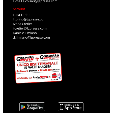
E-mail
a.chisari@lgpresse.com
Account
Luca Torino
l.torino@lgpresse.com
Ivana Cretier
i.cretier@lgpresse.com
Daniele Fimiano
d.fimiano@lgpresse.com