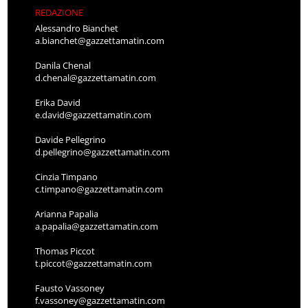
REDAZIONE
Alessandro Bianchet
a.bianchet@gazzettamatin.com
Danila Chenal
d.chenal@gazzettamatin.com
Erika David
e.david@gazzettamatin.com
Davide Pellegrino
d.pellegrino@gazzettamatin.com
Cinzia Timpano
c.timpano@gazzettamatin.com
Arianna Papalia
a.papalia@gazzettamatin.com
Thomas Piccot
t.piccot@gazzettamatin.com
Fausto Vassoney
f.vassoney@gazzettamatin.com