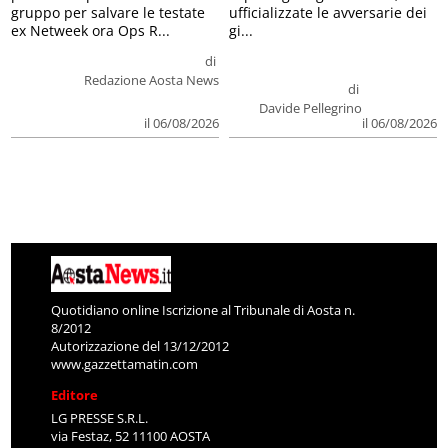
gruppo per salvare le testate
ufficializzate le avversarie dei
ex Netweek ora Ops R...
gi...
di
Redazione Aosta News
di
Davide Pellegrino
il 06/08/2026
il 06/08/2026
Quotidiano online Iscrizione al Tribunale di Aosta n.
8/2012
Autorizzazione del 13/12/2012
www.gazzettamatin.com
Editore
LG PRESSE S.R.L.
via Festaz, 52 11100 AOSTA