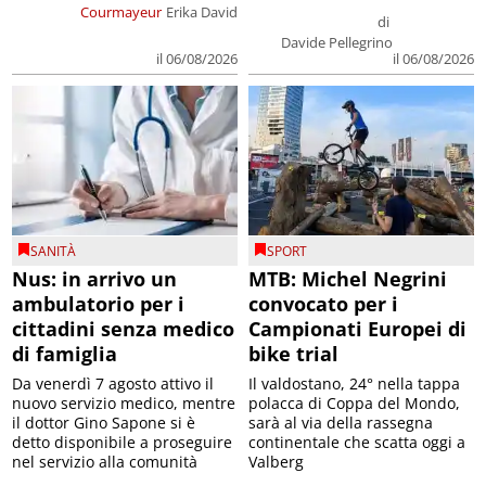
Courmayeur
Erika David
di
Davide Pellegrino
il 06/08/2026
il 06/08/2026
SANITÀ
SPORT
Nus: in arrivo un
MTB: Michel Negrini
ambulatorio per i
convocato per i
cittadini senza medico
Campionati Europei di
di famiglia
bike trial
Da venerdì 7 agosto attivo il
Il valdostano, 24° nella tappa
nuovo servizio medico, mentre
polacca di Coppa del Mondo,
il dottor Gino Sapone si è
sarà al via della rassegna
detto disponibile a proseguire
continentale che scatta oggi a
nel servizio alla comunità
Valberg