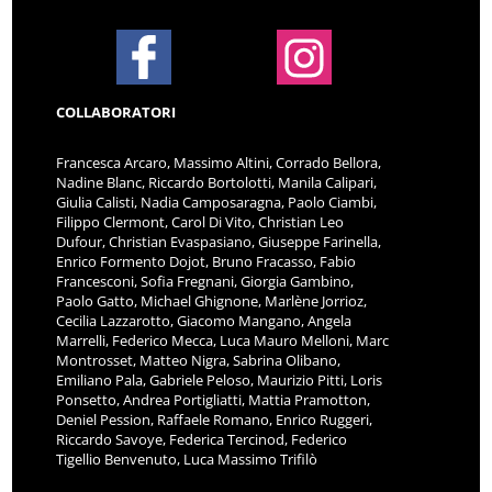
COLLABORATORI
Francesca Arcaro, Massimo Altini, Corrado Bellora,
Nadine Blanc, Riccardo Bortolotti, Manila Calipari,
Giulia Calisti, Nadia Camposaragna, Paolo Ciambi,
Filippo Clermont, Carol Di Vito, Christian Leo
Dufour, Christian Evaspasiano, Giuseppe Farinella,
Enrico Formento Dojot, Bruno Fracasso, Fabio
Francesconi, Sofia Fregnani, Giorgia Gambino,
Paolo Gatto, Michael Ghignone, Marlène Jorrioz,
Cecilia Lazzarotto, Giacomo Mangano, Angela
Marrelli, Federico Mecca, Luca Mauro Melloni, Marc
Montrosset, Matteo Nigra, Sabrina Olibano,
Emiliano Pala, Gabriele Peloso, Maurizio Pitti, Loris
Ponsetto, Andrea Portigliatti, Mattia Pramotton,
Deniel Pession, Raffaele Romano, Enrico Ruggeri,
Riccardo Savoye, Federica Tercinod, Federico
Tigellio Benvenuto, Luca Massimo Trifilò