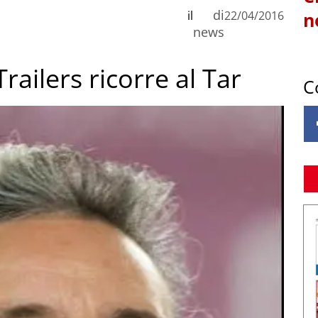
di
il
22/04/2016
n
news
railers ricorre al Tar
C