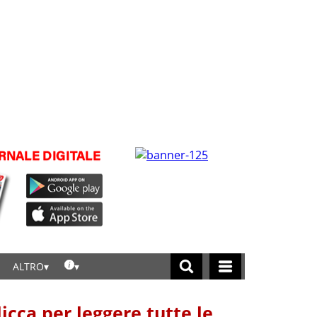
ALTRO
licca per leggere tutte le