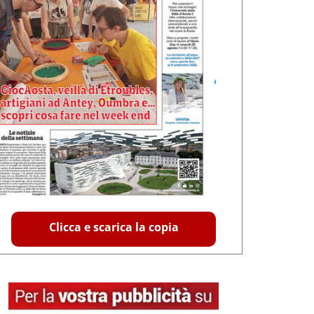
Clicca e scarica la copia