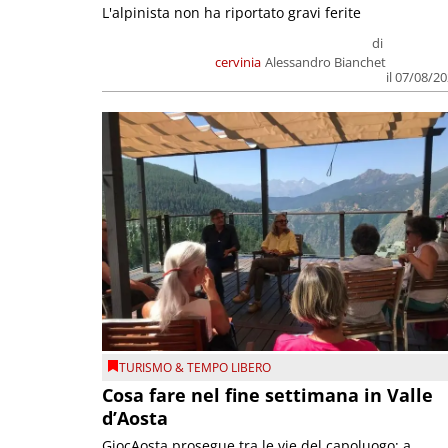
L'alpinista non ha riportato gravi ferite
di
cervinia
Alessandro Bianchet
il 07/08/2
TURISMO & TEMPO LIBERO
Cosa fare nel fine settimana in Valle
d’Aosta
GiocAosta prosegue tra le vie del capoluogo; a