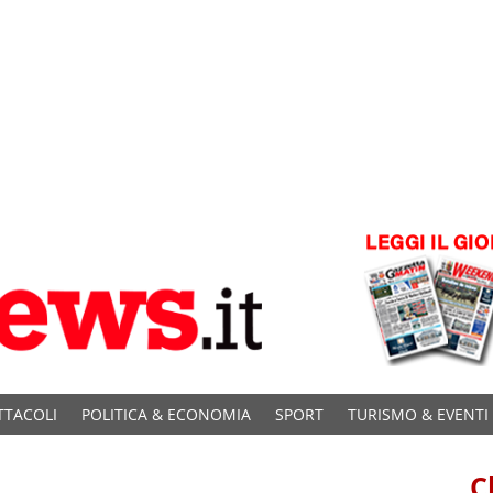
TTACOLI
POLITICA & ECONOMIA
SPORT
TURISMO & EVENTI
C