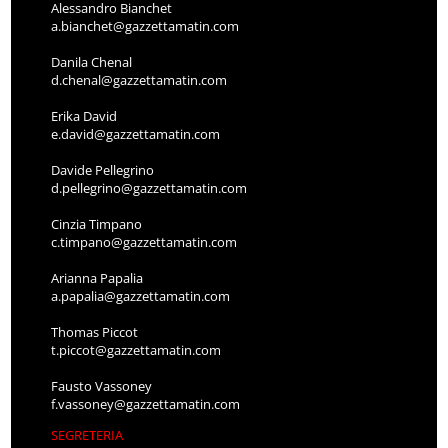
Alessandro Bianchet
a.bianchet@gazzettamatin.com
Danila Chenal
d.chenal@gazzettamatin.com
Erika David
e.david@gazzettamatin.com
Davide Pellegrino
d.pellegrino@gazzettamatin.com
Cinzia Timpano
c.timpano@gazzettamatin.com
Arianna Papalia
a.papalia@gazzettamatin.com
Thomas Piccot
t.piccot@gazzettamatin.com
Fausto Vassoney
f.vassoney@gazzettamatin.com
SEGRETERIA