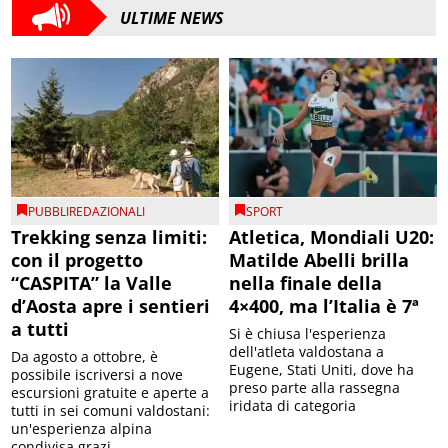
ULTIME NEWS
PUBBLIREDAZIONALI
SPORT
Trekking senza limiti:
Atletica, Mondiali U20:
con il progetto
Matilde Abelli brilla
“CASPITA” la Valle
nella finale della
d’Aosta apre i sentieri
4×400, ma l’Italia è 7ª
a tutti
Si è chiusa l'esperienza
dell'atleta valdostana a
Da agosto a ottobre, è
Eugene, Stati Uniti, dove ha
possibile iscriversi a nove
preso parte alla rassegna
escursioni gratuite e aperte a
iridata di categoria
tutti in sei comuni valdostani:
un'esperienza alpina
condivisa grazi...