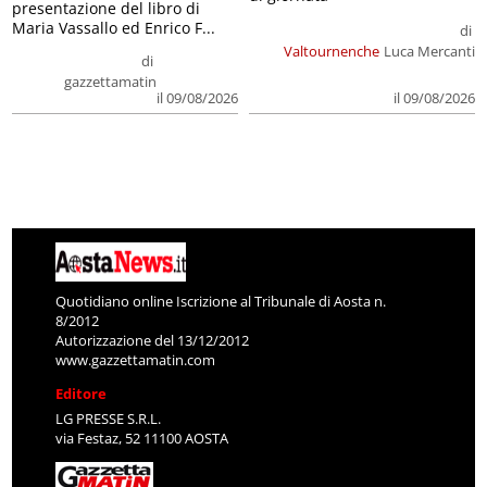
presentazione del libro di
Maria Vassallo ed Enrico F...
di
Valtournenche
Luca Mercanti
di
gazzettamatin
il 09/08/2026
il 09/08/2026
Quotidiano online Iscrizione al Tribunale di Aosta n.
8/2012
Autorizzazione del 13/12/2012
www.gazzettamatin.com
Editore
LG PRESSE S.R.L.
via Festaz, 52 11100 AOSTA