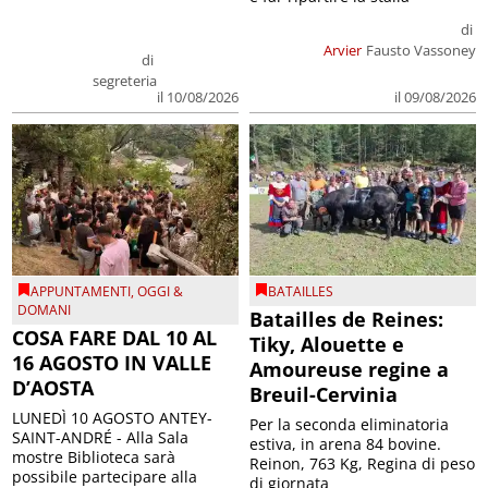
di
Arvier
Fausto Vassoney
di
segreteria
il 09/08/2026
il 10/08/2026
APPUNTAMENTI
,
OGGI &
BATAILLES
DOMANI
Batailles de Reines:
COSA FARE DAL 10 AL
Tiky, Alouette e
16 AGOSTO IN VALLE
Amoureuse regine a
D’AOSTA
Breuil-Cervinia
LUNEDÌ 10 AGOSTO ANTEY-
Per la seconda eliminatoria
SAINT-ANDRÉ - Alla Sala
estiva, in arena 84 bovine.
mostre Biblioteca sarà
Reinon, 763 Kg, Regina di peso
possibile partecipare alla
di giornata