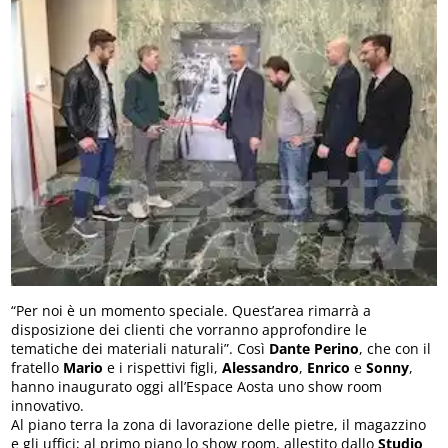
“Per noi è un momento speciale. Quest’area rimarrà a
disposizione dei clienti che vorranno approfondire le
tematiche dei materiali naturali”. Così
Dante Perino
, che con il
fratello
Mario
e i rispettivi figli,
Alessandro
,
Enrico
e
Sonny
,
hanno inaugurato oggi all’Espace Aosta uno show room
innovativo.
Al piano terra la zona di lavorazione delle pietre, il magazzino
e gli uffici; al primo piano lo show room, allestito dallo
Studio