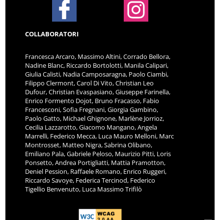
COLLABORATORI
Francesca Arcaro, Massimo Altini, Corrado Bellora,
Nadine Blanc, Riccardo Bortolotti, Manila Calipari,
Giulia Calisti, Nadia Camposaragna, Paolo Ciambi,
Filippo Clermont, Carol Di Vito, Christian Leo
Dufour, Christian Evaspasiano, Giuseppe Farinella,
Enrico Formento Dojot, Bruno Fracasso, Fabio
Francesconi, Sofia Fregnani, Giorgia Gambino,
Paolo Gatto, Michael Ghignone, Marlène Jorrioz,
Cecilia Lazzarotto, Giacomo Mangano, Angela
Marrelli, Federico Mecca, Luca Mauro Melloni, Marc
Montrosset, Matteo Nigra, Sabrina Olibano,
Emiliano Pala, Gabriele Peloso, Maurizio Pitti, Loris
Ponsetto, Andrea Portigliatti, Mattia Pramotton,
Deniel Pession, Raffaele Romano, Enrico Ruggeri,
Riccardo Savoye, Federica Tercinod, Federico
Tigellio Benvenuto, Luca Massimo Trifilò