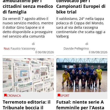
ambulatorio per i
convocato per i
cittadini senza medico
Campionati Europei di
di famiglia
bike trial
Da venerdì 7 agosto attivo il
Il valdostano, 24° nella tappa
nuovo servizio medico, mentre
polacca di Coppa del Mondo,
il dottor Gino Sapone si è
sarà al via della rassegna
detto disponibile a proseguire
continentale che scatta oggi a
nel servizio alla comunità
Valberg
di
di
Nus
Fausto Vassoney
Davide Pellegrino
il 06/08/2026
il 06/08/2026
CRONACA
SPORT
Terremoto editoria: il
Futsal: niente serie A
Tribunale boccia il
femminile per l’Aosta