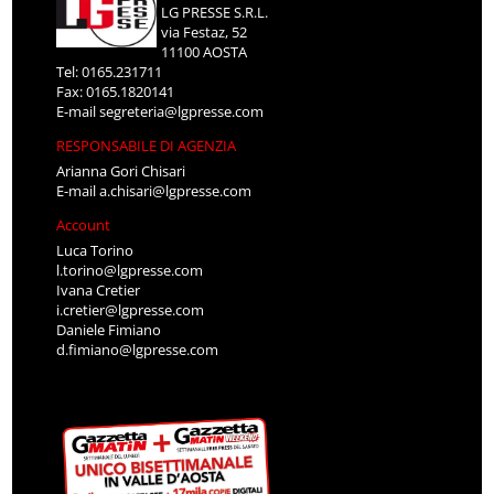
LG PRESSE S.R.L.
via Festaz, 52
11100 AOSTA
Tel: 0165.231711
Fax: 0165.1820141
E-mail
segreteria@lgpresse.com
RESPONSABILE DI AGENZIA
Arianna Gori Chisari
E-mail
a.chisari@lgpresse.com
Account
Luca Torino
l.torino@lgpresse.com
Ivana Cretier
i.cretier@lgpresse.com
Daniele Fimiano
d.fimiano@lgpresse.com