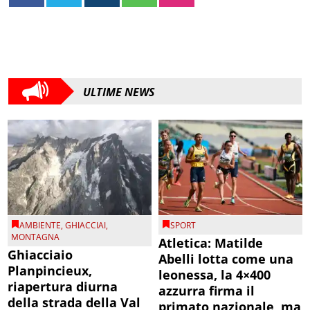
ULTIME NEWS
AMBIENTE
,
GHIACCIAI
,
SPORT
MONTAGNA
Atletica: Matilde
Ghiacciaio
Abelli lotta come una
Planpincieux,
leonessa, la 4×400
riapertura diurna
azzurra firma il
della strada della Val
primato nazionale, ma