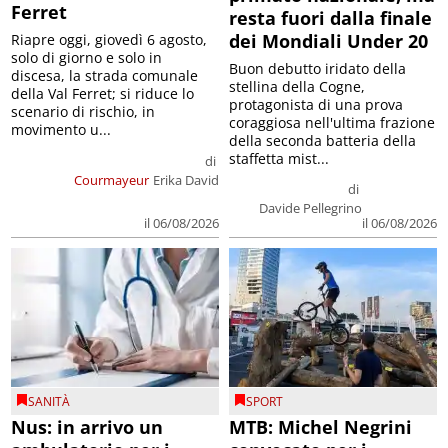
Ferret
resta fuori dalla finale
dei Mondiali Under 20
Riapre oggi, giovedì 6 agosto,
solo di giorno e solo in
Buon debutto iridato della
discesa, la strada comunale
stellina della Cogne,
della Val Ferret; si riduce lo
protagonista di una prova
scenario di rischio, in
coraggiosa nell'ultima frazione
movimento u...
della seconda batteria della
staffetta mist...
di
Courmayeur
Erika David
di
Davide Pellegrino
il 06/08/2026
il 06/08/2026
SANITÀ
SPORT
Nus: in arrivo un
MTB: Michel Negrini