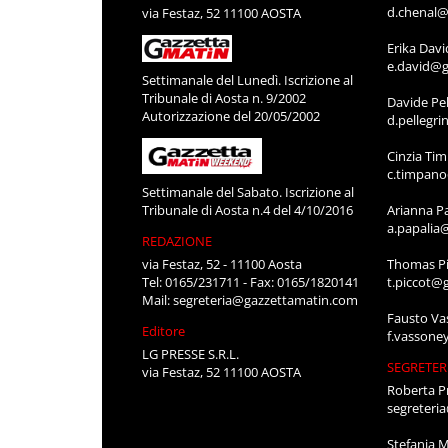
d.chenal@
via Festaz, 52 11100 AOSTA
Erika Davi
e.david@g
Settimanale del Lunedì. Iscrizione al
Tribunale di Aosta n. 9/2002
Davide Pel
Autorizzazione del 20/05/2002
d.pellegr
Cinzia Ti
c.timpan
Settimanale del Sabato. Iscrizione al
Tribunale di Aosta n.4 del 4/10/2016
Arianna P
a.papalia
REDAZIONE
via Festaz, 52 - 11100 Aosta
Thomas Pi
Tel: 0165/231711 - Fax: 0165/1820141
t.piccot@
Mail:
segreteria@gazzettamatin.com
Fausto Va
Editore
f.vassone
LG PRESSE S.R.L.
SEGRETER
via Festaz, 52 11100 AOSTA
Roberta P
segreteri
Stefania 