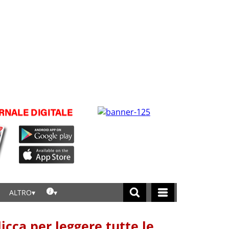
ALTRO
licca per leggere tutte le