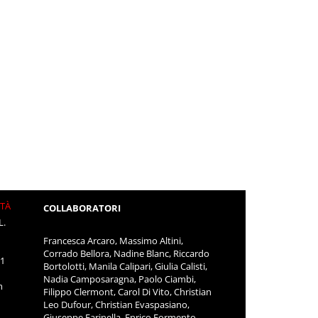
ITÀ
COLLABORATORI
L.
Francesca Arcaro, Massimo Altini,
Corrado Bellora, Nadine Blanc, Riccardo
11
Bortolotti, Manila Calipari, Giulia Calisti,
Nadia Camposaragna, Paolo Ciambi,
m
Filippo Clermont, Carol Di Vito, Christian
Leo Dufour, Christian Evaspasiano,
Giuseppe Farinella, Enrico Formento