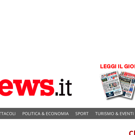
TTACOLI
POLITICA & ECONOMIA
SPORT
TURISMO & EVENTI
C