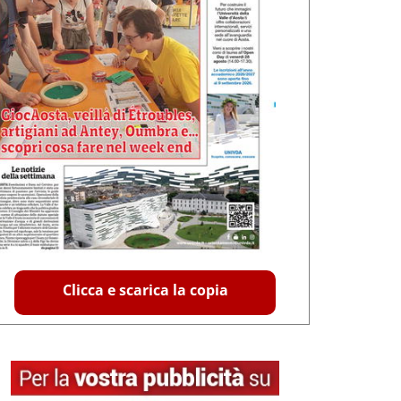
Clicca e scarica la copia