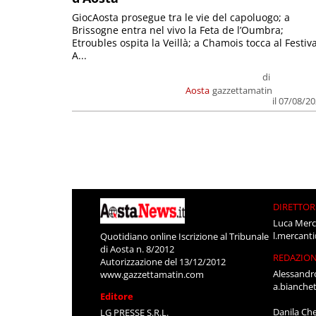
GiocAosta prosegue tra le vie del capoluogo; a
Brissogne entra nel vivo la Feta de l’Oumbra;
Etroubles ospita la Veillà; a Chamois tocca al Festiva
A...
di
Aosta
gazzettamatin
il 07/08/2
DIRETTOR
Luca Merc
l.mercant
Quotidiano online Iscrizione al Tribunale
di Aosta n. 8/2012
REDAZIO
Autorizzazione del 13/12/2012
Alessandr
www.gazzettamatin.com
a.bianche
Editore
Danila Ch
LG PRESSE S.R.L.