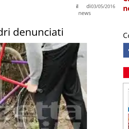
di
il
03/05/2016
n
news
adri denunciati
C