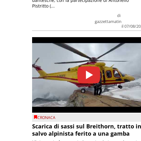
dantesche, con la partecipazione di Antonello
Pistritto (...
di
gazzettamatin
il 07/08/2
CRONACA
Scarica di sassi sul Breithorn, tratto i
salvo alpinista ferito a una gamba