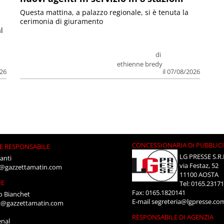
Questa mattina, a palazzo regionale, si è tenuta la
cerimonia di giuramento
l
di
ethienne bredy
026
il 07/08/2026
CONCESSIONARIA DI PUBBLIC
E RESPONSABILE
LG PRESSE S.R.
anti
via Festaz, 52
i@gazzettamatin.com
11100 AOSTA
NE
Tel: 0165.2317
Fax: 0165.1820141
o Bianchet
E-mail
segreteria@lgpresse.co
t@gazzettamatin.com
RESPONSABILE DI AGENZIA
enal