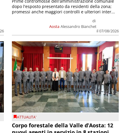
Prime contromosse dell'amministrazione comunale
dopo l'esposto presentato da residenti della zona;
promessi anche maggiori controlli e ulteriori inter...
di
Aosta
Alessandro Bianchet
026
il 07/08/2026
ATTUALITA'
Corpo forestale della Valle d’Aosta: 12
nuovi agenti in servizio in 8 stazioni