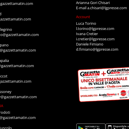
Arianna Gori Chisari
gazzettamatin.com
E-mail
a.chisari@lgpresse.com
d
Account
azzettamatin.com
Luca Torino
l.torino@lgpresse.com
legrino
Ivana Cretier
ino@gazzettamatin.com
i.cretier@lgpresse.com
Daniele Fimiano
mpano
d.fimiano@lgpresse.com
o@gazzettamatin.com
apalia
@gazzettamatin.com
ccot
gazzettamatin.com
ssoney
y@gazzettamatin.com
IA
rodoti
a@gazzettamatin.com
Muscolo