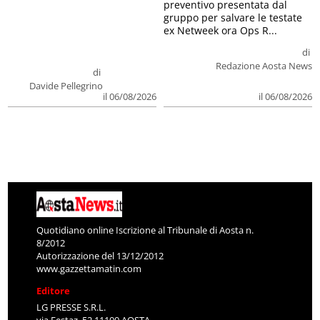
preventivo presentata dal
gruppo per salvare le testate
ex Netweek ora Ops R...
di
Redazione Aosta News
di
Davide Pellegrino
il 06/08/2026
il 06/08/2026
Quotidiano online Iscrizione al Tribunale di Aosta n.
8/2012
Autorizzazione del 13/12/2012
www.gazzettamatin.com
Editore
LG PRESSE S.R.L.
via Festaz, 52 11100 AOSTA