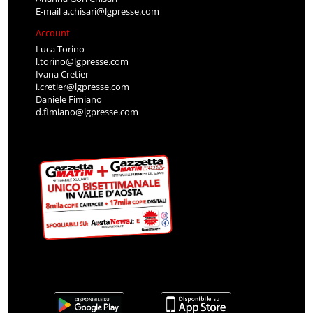
E-mail
a.chisari@lgpresse.com
Account
Luca Torino
l.torino@lgpresse.com
Ivana Cretier
i.cretier@lgpresse.com
Daniele Fimiano
d.fimiano@lgpresse.com