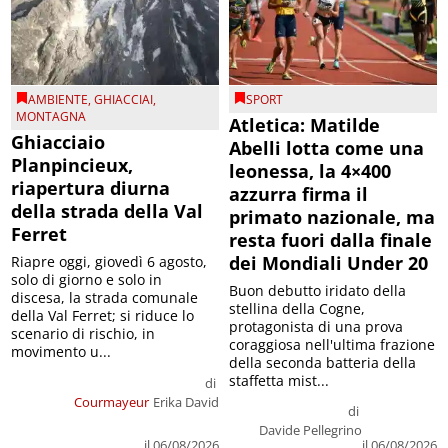
AMBIENTE
,
GHIACCIAI
,
SPORT
MONTAGNA
Atletica: Matilde
Ghiacciaio
Abelli lotta come una
Planpincieux,
leonessa, la 4×400
riapertura diurna
azzurra firma il
della strada della Val
primato nazionale, ma
Ferret
resta fuori dalla finale
dei Mondiali Under 20
Riapre oggi, giovedì 6 agosto,
solo di giorno e solo in
Buon debutto iridato della
discesa, la strada comunale
stellina della Cogne,
della Val Ferret; si riduce lo
protagonista di una prova
scenario di rischio, in
coraggiosa nell'ultima frazione
movimento u...
della seconda batteria della
staffetta mist...
di
Courmayeur
Erika David
di
Davide Pellegrino
il 06/08/2026
il 06/08/2026