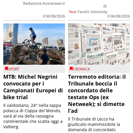
Redazione Aostanews.it
di
Nus
Fausto Vassoney
il 06/08/2026
il 06/08/2026
SPORT
CRONACA
MTB: Michel Negrini
Terremoto editoria: il
convocato per i
Tribunale boccia il
Campionati Europei di
concordato delle
bike trial
testate Ops (ex
Netweek); si dimette
Il valdostano, 24° nella tappa
l’ad
polacca di Coppa del Mondo,
sarà al via della rassegna
Il Tribunale di Lecco ha
continentale che scatta oggi a
giudicato inammissibile la
Valberg
domanda di concordato