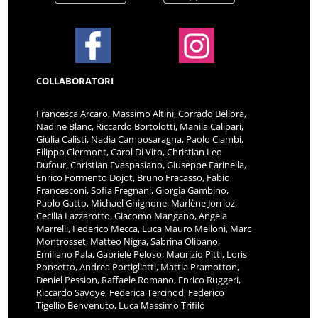
COLLABORATORI
Francesca Arcaro, Massimo Altini, Corrado Bellora,
Nadine Blanc, Riccardo Bortolotti, Manila Calipari,
Giulia Calisti, Nadia Camposaragna, Paolo Ciambi,
Filippo Clermont, Carol Di Vito, Christian Leo
Dufour, Christian Evaspasiano, Giuseppe Farinella,
Enrico Formento Dojot, Bruno Fracasso, Fabio
Francesconi, Sofia Fregnani, Giorgia Gambino,
Paolo Gatto, Michael Ghignone, Marlène Jorrioz,
Cecilia Lazzarotto, Giacomo Mangano, Angela
Marrelli, Federico Mecca, Luca Mauro Melloni, Marc
Montrosset, Matteo Nigra, Sabrina Olibano,
Emiliano Pala, Gabriele Peloso, Maurizio Pitti, Loris
Ponsetto, Andrea Portigliatti, Mattia Pramotton,
Deniel Pession, Raffaele Romano, Enrico Ruggeri,
Riccardo Savoye, Federica Tercinod, Federico
Tigellio Benvenuto, Luca Massimo Trifilò