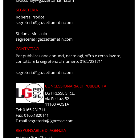
f.vassoney@gazzettamatin.com
SEGRETERIA
Roberta Prodoti
segreteria@gazzettamatin.com
Stefania Muscolo
segreteria@gazzettamatin.com
CONTATTACI
Per pubblicazione annunci, necrologi, offro e cerco lavoro,
contattare la segreteria al numero: 0165/231711
segreteria@gazzettamatin.com
CONCESSIONARIA DI PUBBLICITÀ
LG PRESSE S.R.L.
via Festaz, 52
11100 AOSTA
Tel: 0165.231711
Fax: 0165.1820141
E-mail
segreteria@lgpresse.com
RESPONSABILE DI AGENZIA
Arianna Gori Chisari