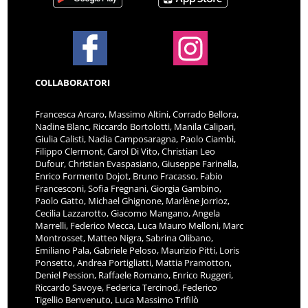
COLLABORATORI
Francesca Arcaro, Massimo Altini, Corrado Bellora,
Nadine Blanc, Riccardo Bortolotti, Manila Calipari,
Giulia Calisti, Nadia Camposaragna, Paolo Ciambi,
Filippo Clermont, Carol Di Vito, Christian Leo
Dufour, Christian Evaspasiano, Giuseppe Farinella,
Enrico Formento Dojot, Bruno Fracasso, Fabio
Francesconi, Sofia Fregnani, Giorgia Gambino,
Paolo Gatto, Michael Ghignone, Marlène Jorrioz,
Cecilia Lazzarotto, Giacomo Mangano, Angela
Marrelli, Federico Mecca, Luca Mauro Melloni, Marc
Montrosset, Matteo Nigra, Sabrina Olibano,
Emiliano Pala, Gabriele Peloso, Maurizio Pitti, Loris
Ponsetto, Andrea Portigliatti, Mattia Pramotton,
Deniel Pession, Raffaele Romano, Enrico Ruggeri,
Riccardo Savoye, Federica Tercinod, Federico
Tigellio Benvenuto, Luca Massimo Trifilò