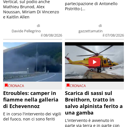
Vertical, sul podio anche
partecipazione di Antonello
Mathieu Brunod, Alex
Pistritto (...
Noussan, Miriam Di Vincenzo
e Kaitlin Allen
di
di
Davide Pellegrino
gazzettamatin
il 08/08/2026
il 07/08/2026
CRONACA
CRONACA
Etroubles: camper in
Scarica di sassi sul
fiamme nella galleria
Breithorn, tratto in
di Echevennoz
salvo alpinista ferito a
una gamba
E in corso l'intervento dei vigili
del fuoco, non ci sono feriti
L'intervento è avvenuto in
parte via terra e in parte con