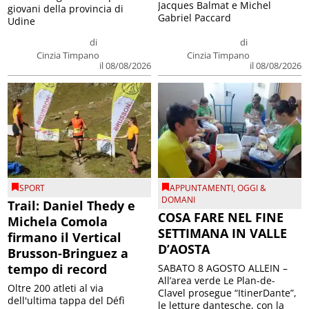
Jacques Balmat e Michel
giovani della provincia di
Gabriel Paccard
Udine
di
di
Cinzia Timpano
Cinzia Timpano
il 08/08/2026
il 08/08/2026
SPORT
APPUNTAMENTI
,
OGGI &
DOMANI
Trail: Daniel Thedy e
COSA FARE NEL FINE
Michela Comola
SETTIMANA IN VALLE
firmano il Vertical
D’AOSTA
Brusson-Bringuez a
tempo di record
SABATO 8 AGOSTO ALLEIN –
All’area verde Le Plan-de-
Oltre 200 atleti al via
Clavel prosegue “ItinerDante”,
dell'ultima tappa del Défì
le letture dantesche, con la