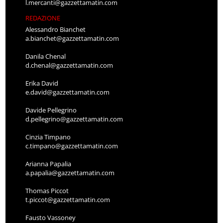
l.mercanti@gazzettamatin.com
REDAZIONE
Alessandro Bianchet
a.bianchet@gazzettamatin.com
Danila Chenal
d.chenal@gazzettamatin.com
Erika David
e.david@gazzettamatin.com
Davide Pellegrino
d.pellegrino@gazzettamatin.com
Cinzia Timpano
c.timpano@gazzettamatin.com
Arianna Papalia
a.papalia@gazzettamatin.com
Thomas Piccot
t.piccot@gazzettamatin.com
Fausto Vassoney