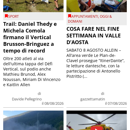
SPORT
APPUNTAMENTI
,
OGGI &
DOMANI
Trail: Daniel Thedy e
COSA FARE NEL FINE
Michela Comola
SETTIMANA IN VALLE
firmano il Vertical
D’AOSTA
Brusson-Bringuez a
tempo di record
SABATO 8 AGOSTO ALLEIN –
All’area verde Le Plan-de-
Oltre 200 atleti al via
Clavel prosegue “ItinerDante”,
dell'ultima tappa del Défì
le letture dantesche, con la
Vertical, sul podio anche
partecipazione di Antonello
Mathieu Brunod, Alex
Pistritto (...
Noussan, Miriam Di Vincenzo
e Kaitlin Allen
di
di
Davide Pellegrino
gazzettamatin
il 08/08/2026
il 07/08/2026