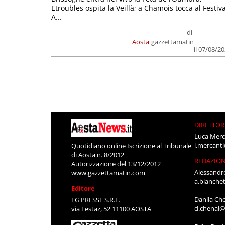
Etroubles ospita la Veillà; a Chamois tocca al Festiva
A...
di
Aosta
gazzettamatin
il 07/08/2
DIRETTOR
Luca Merc
l.mercant
Quotidiano online Iscrizione al Tribunale
di Aosta n. 8/2012
REDAZIO
Autorizzazione del 13/12/2012
Alessandr
www.gazzettamatin.com
a.bianche
Editore
Danila Ch
LG PRESSE S.R.L.
d.chenal@
via Festaz, 52 11100 AOSTA