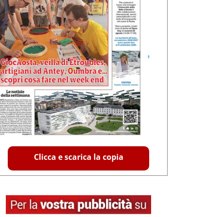
Clicca e scarica la copia