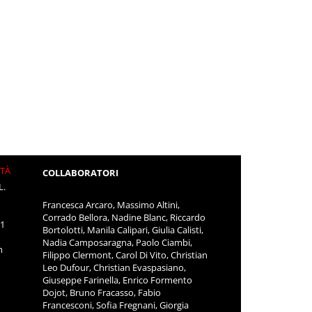
ITÀ
COLLABORATORI
L.
Francesca Arcaro, Massimo Altini,
Corrado Bellora, Nadine Blanc, Riccardo
11
Bortolotti, Manila Calipari, Giulia Calisti,
Nadia Camposaragna, Paolo Ciambi,
m
Filippo Clermont, Carol Di Vito, Christian
Leo Dufour, Christian Evaspasiano,
Giuseppe Farinella, Enrico Formento
Dojot, Bruno Fracasso, Fabio
Francesconi, Sofia Fregnani, Giorgia