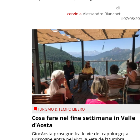
di
cervinia
Alessandro Bianchet
il 07/08/2
TURISMO & TEMPO LIBERO
Cosa fare nel fine settimana in Valle
d’Aosta
GiocAosta prosegue tra le vie del capoluogo; a
Brissogne entra nel vivo la Feta de l’Oumbra;