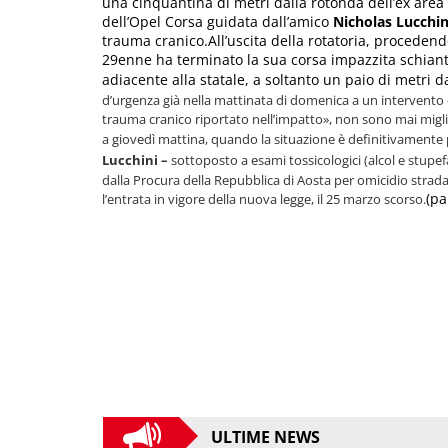
una cinquantina di metri dalla rotonda dell’ex area
dell’Opel Corsa guidata dall’amico
Nicholas Lucchin
trauma cranico.All’uscita della rotatoria, proceden
29enne ha terminato la sua corsa impazzita schiant
adiacente alla statale, a soltanto un paio di metri d
d’urgenza già nella mattinata di domenica a un intervento
trauma cranico riportato nell’impatto»
, non sono mai migl
a giovedì mattina, quando la situazione è definitivamente 
Lucchini –
sottoposto a esami tossicologici (alcol e stupef
dalla Procura della Repubblica di Aosta per omicidio stradal
(pa
l’entrata in vigore della nuova legge, il 25 marzo scorso.
ULTIME NEWS