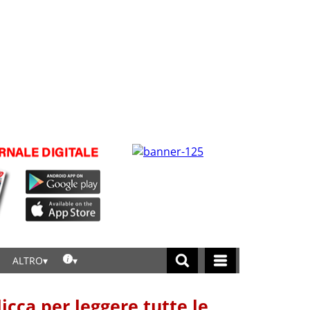
ALTRO
licca per leggere tutte le