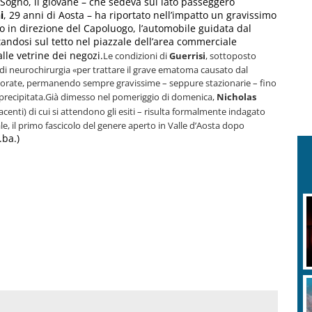
 Sogno, il giovane – che sedeva sul lato passeggero
i
, 29 anni di Aosta – ha riportato nell’impatto un gravissimo
do in direzione del Capoluogo, l’automobile guidata dal
andosi sul tetto nel piazzale dell’area commerciale
alle vetrine dei negozi.
Le condizioni di
Guerrisi
, sottoposto
 di neurochirurgia
«per trattare il grave ematoma causato dal
iorate, permanendo sempre gravissime – seppure stazionarie – fino
precipitata.
Già dimesso nel pomeriggio di domenica,
Nicholas
acenti) di cui si attendono gli esiti – risulta formalmente indagato
e, il primo fascicolo del genere aperto in Valle d’Aosta dopo
.ba.)