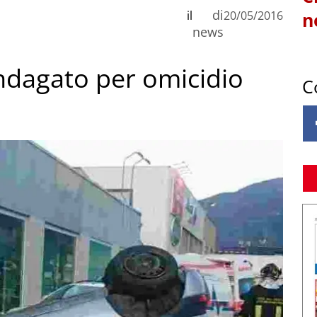
di
il
20/05/2016
n
news
indagato per omicidio
C