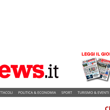
TTACOLI
POLITICA & ECONOMIA
SPORT
TURISMO & EVENTI
C