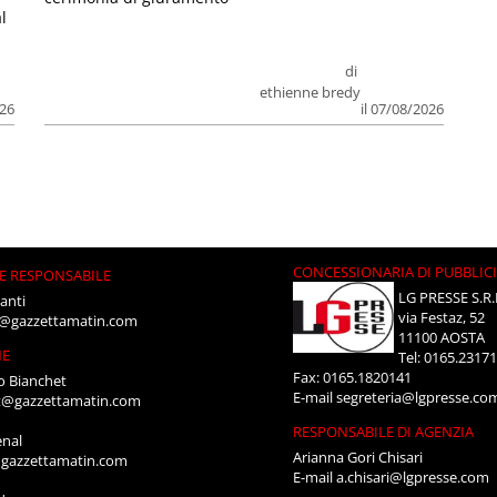
l
di
ethienne bredy
026
il 07/08/2026
CONCESSIONARIA DI PUBBLIC
E RESPONSABILE
LG PRESSE S.R.
anti
via Festaz, 52
i@gazzettamatin.com
11100 AOSTA
NE
Tel: 0165.2317
Fax: 0165.1820141
o Bianchet
E-mail
segreteria@lgpresse.co
t@gazzettamatin.com
RESPONSABILE DI AGENZIA
enal
Arianna Gori Chisari
gazzettamatin.com
E-mail
a.chisari@lgpresse.com