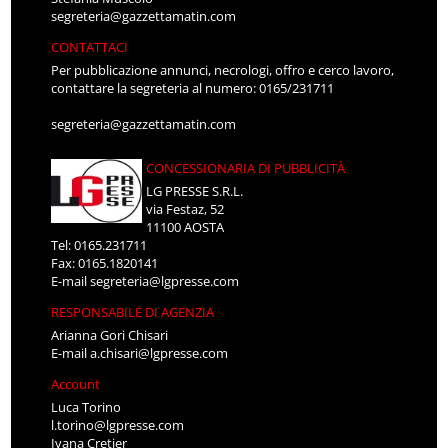
segreteria@gazzettamatin.com
CONTATTACI
Per pubblicazione annunci, necrologi, offro e cerco lavoro,
contattare la segreteria al numero: 0165/231711
segreteria@gazzettamatin.com
CONCESSIONARIA DI PUBBLICITÀ
LG PRESSE S.R.L.
via Festaz, 52
11100 AOSTA
Tel: 0165.231711
Fax: 0165.1820141
E-mail
segreteria@lgpresse.com
RESPONSABILE DI AGENZIA
Arianna Gori Chisari
E-mail
a.chisari@lgpresse.com
Account
Luca Torino
l.torino@lgpresse.com
Ivana Cretier