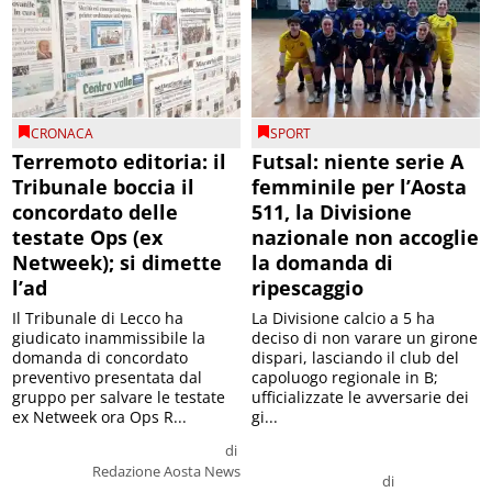
CRONACA
SPORT
Terremoto editoria: il
Futsal: niente serie A
Tribunale boccia il
femminile per l’Aosta
concordato delle
511, la Divisione
testate Ops (ex
nazionale non accoglie
Netweek); si dimette
la domanda di
l’ad
ripescaggio
Il Tribunale di Lecco ha
La Divisione calcio a 5 ha
giudicato inammissibile la
deciso di non varare un girone
domanda di concordato
dispari, lasciando il club del
preventivo presentata dal
capoluogo regionale in B;
gruppo per salvare le testate
ufficializzate le avversarie dei
ex Netweek ora Ops R...
gi...
di
Redazione Aosta News
di