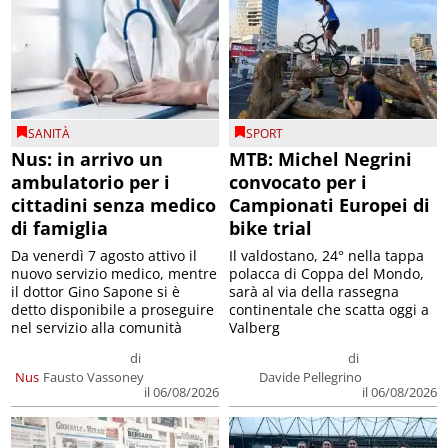
SANITÀ
SPORT
Nus: in arrivo un
MTB: Michel Negrini
ambulatorio per i
convocato per i
cittadini senza medico
Campionati Europei di
di famiglia
bike trial
Da venerdì 7 agosto attivo il
Il valdostano, 24° nella tappa
nuovo servizio medico, mentre
polacca di Coppa del Mondo,
il dottor Gino Sapone si è
sarà al via della rassegna
detto disponibile a proseguire
continentale che scatta oggi a
nel servizio alla comunità
Valberg
di
di
Nus
Fausto Vassoney
Davide Pellegrino
il 06/08/2026
il 06/08/2026