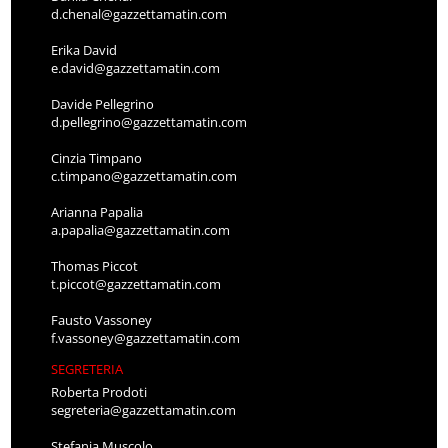
d.chenal@gazzettamatin.com
Erika David
e.david@gazzettamatin.com
Davide Pellegrino
d.pellegrino@gazzettamatin.com
Cinzia Timpano
c.timpano@gazzettamatin.com
Arianna Papalia
a.papalia@gazzettamatin.com
Thomas Piccot
t.piccot@gazzettamatin.com
Fausto Vassoney
f.vassoney@gazzettamatin.com
SEGRETERIA
Roberta Prodoti
segreteria@gazzettamatin.com
Stefania Muscolo