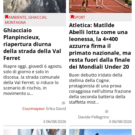
AMBIENTE
,
GHIACCIAI
,
SPORT
MONTAGNA
Atletica: Matilde
Ghiacciaio
Abelli lotta come una
Planpincieux,
leonessa, la 4×400
riapertura diurna
azzurra firma il
della strada della Val
primato nazionale, ma
Ferret
resta fuori dalla finale
dei Mondiali Under 20
Riapre oggi, giovedì 6 agosto,
solo di giorno e solo in
Buon debutto iridato della
discesa, la strada comunale
stellina della Cogne,
della Val Ferret; si riduce lo
protagonista di una prova
scenario di rischio, in
coraggiosa nell'ultima frazione
movimento u...
della seconda batteria della
staffetta mist...
di
Courmayeur
Erika David
di
Davide Pellegrino
il 06/08/2026
il 06/08/2026