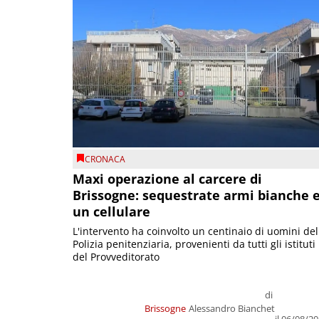
CRONACA
Maxi operazione al carcere di
Brissogne: sequestrate armi bianche 
un cellulare
L'intervento ha coinvolto un centinaio di uomini del
Polizia penitenziaria, provenienti da tutti gli istituti
del Provveditorato
di
Brissogne
Alessandro Bianchet
il 06/08/2