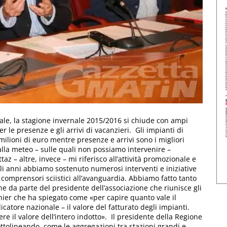
e, la stagione invernale 2015/2016 si chiude con ampi
per le presenze e gli arrivi di vacanzieri. Gli impianti di
milioni di euro mentre presenze e arrivi sono i migliori
 alla meteo – sulle quali non possiamo intervenire –
 – altre, invece – mi riferisco all’attività promozionale e
gli anni abbiamo sostenuto numerosi interventi e iniziative
n comprensori sciistici all’avanguardia. Abbiamo fatto tanto
e da parte del presidente dell’associazione che riunisce gli
nier che ha spiegato come «per capire quanto vale il
icatore nazionale – il valore del fatturato degli impianti.
ere il valore dell’intero indotto». Il presidente della Regione
ottolineando come le aggregazioni tra stazioni grandi e