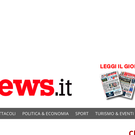
TTACOLI
POLITICA & ECONOMIA
SPORT
TURISMO & EVENTI
C