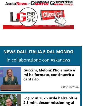
NEWS DALL'ITALIA E DAL MONDO
In collaborazione con Askanews
Valle d’Aosta, torna la festa
del lardo di Arnad: c’è anche il
gelato
il 06/08/2026
L.elettorale, tornano
malumori su alternanza,