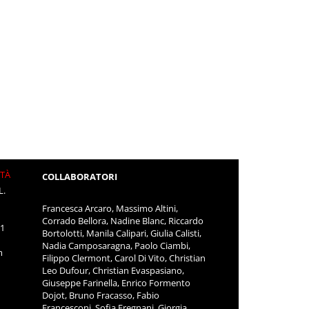
ITÀ
COLLABORATORI
L.
Francesca Arcaro, Massimo Altini,
Corrado Bellora, Nadine Blanc, Riccardo
11
Bortolotti, Manila Calipari, Giulia Calisti,
Nadia Camposaragna, Paolo Ciambi,
m
Filippo Clermont, Carol Di Vito, Christian
Leo Dufour, Christian Evaspasiano,
Giuseppe Farinella, Enrico Formento
Dojot, Bruno Fracasso, Fabio
Francesconi, Sofia Fregnani, Giorgia