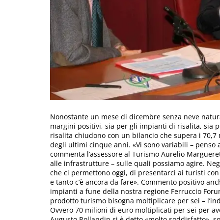
Nonostante un mese di dicembre senza neve natural
margini positivi, sia per gli impianti di risalita, sia 
risalita chiudono con un bilancio che supera i 70,7 
degli ultimi cinque anni. «Vi sono variabili – penso
commenta l’assessore al Turismo Aurelio Marguerettaz
alle infrastrutture – sulle quali possiamo agire. Ne
che ci permettono oggi, di presentarci ai turisti co
e tanto c’è ancora da fare». Commento positivo anch
impianti a fune della nostra regione Ferruccio Foru
prodotto turismo bisogna moltiplicare per sei – l’ind
Ovvero 70 milioni di euro moltiplicati per sei per av
Augusto Rollandin si è detto «molto soddisfatto», s