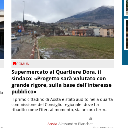
COMUNI
Supermercato al Quartiere Dora, il
e
sindaco: «Progetto sarà valutato con
grande rigore, sulla base dell’interesse
pubblico»
la
Il primo cittadino di Aosta è stato audito nella quarta
commissione del Consiglio regionale, dove ha
ribadito come l'iter, al momento, sia ancora ferm...
di
Aosta
Alessandro Bianchet
026
il 06/08/2026