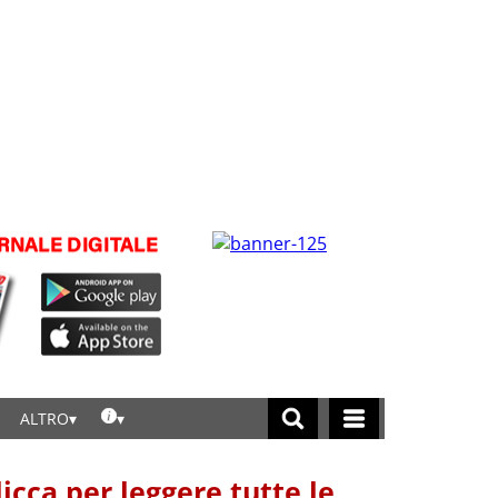
ALTRO
licca per leggere tutte le