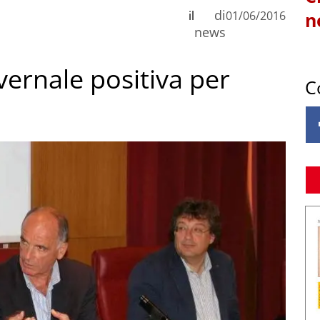
di
il
01/06/2016
n
news
vernale positiva per
C