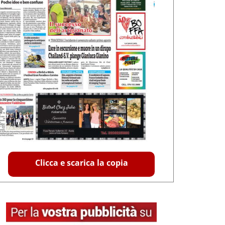
Clicca e scarica la copia