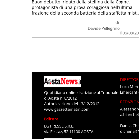
Buon debutto iridato della stellina della Cogne,
protagonista di una prova coraggiosa nell'ultima
frazione della seconda batteria della staffetta mist..
di
Davide Pellegrino
il 06/08/2
DIRETTOR
Luca Merc
l.mercant
Quotidiano online Iscrizione al Tribunale
di Aosta n. 8/2012
REDAZIO
Autorizzazione del 13/12/2012
Alessandr
www.gazzettamatin.com
a.bianche
Editore
Danila Ch
LG PRESSE S.R.L.
d.chenal@
via Festaz, 52 11100 AOSTA