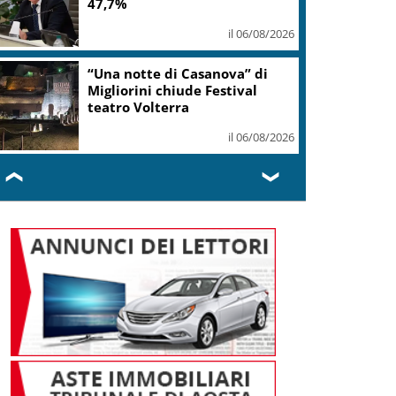
donne Fi chiedono quote vere
il 06/08/2026
Europei Tuffi, Pellacani è
pokerissimo: 5 ori in 5 gare
il 06/08/2026
❮
❯