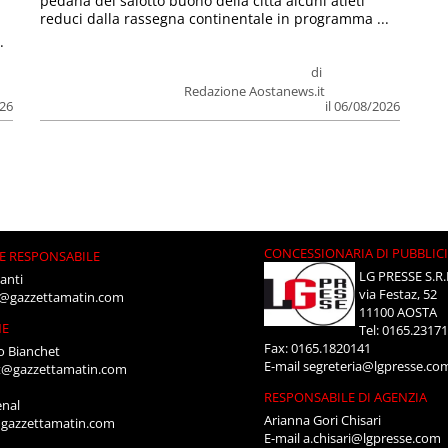
pedana del salotto buono della città alcuni atleti
reduci dalla rassegna continentale in programma ...
.
di
Redazione Aostanews.it
026
il 06/08/2026
CONCESSIONARIA DI PUBBLIC
E RESPONSABILE
LG PRESSE S.R.
anti
via Festaz, 52
i@gazzettamatin.com
11100 AOSTA
NE
Tel: 0165.2317
Fax: 0165.1820141
o Bianchet
E-mail
segreteria@lgpresse.co
t@gazzettamatin.com
RESPONSABILE DI AGENZIA
enal
Arianna Gori Chisari
gazzettamatin.com
E-mail
a.chisari@lgpresse.com