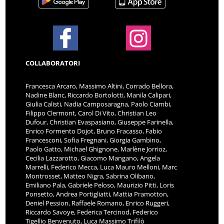
COLLABORATORI
Francesca Arcaro, Massimo Altini, Corrado Bellora,
Nadine Blanc, Riccardo Bortolotti, Manila Calipari,
Giulia Calisti, Nadia Camposaragna, Paolo Ciambi,
Filippo Clermont, Carol Di Vito, Christian Leo
Dufour, Christian Evaspasiano, Giuseppe Farinella,
Enrico Formento Dojot, Bruno Fracasso, Fabio
Francesconi, Sofia Fregnani, Giorgia Gambino,
Paolo Gatto, Michael Ghignone, Marlène Jorrioz,
Cecilia Lazzarotto, Giacomo Mangano, Angela
Marrelli, Federico Mecca, Luca Mauro Melloni, Marc
Montrosset, Matteo Nigra, Sabrina Olibano,
Emiliano Pala, Gabriele Peloso, Maurizio Pitti, Loris
Ponsetto, Andrea Portigliatti, Mattia Pramotton,
Deniel Pession, Raffaele Romano, Enrico Ruggeri,
Riccardo Savoye, Federica Tercinod, Federico
Tigellio Benvenuto, Luca Massimo Trifilò