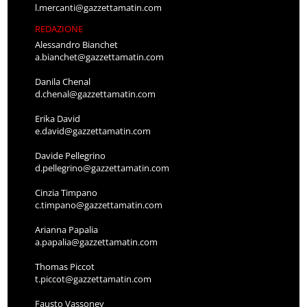
l.mercanti@gazzettamatin.com
REDAZIONE
Alessandro Bianchet
a.bianchet@gazzettamatin.com
Danila Chenal
d.chenal@gazzettamatin.com
Erika David
e.david@gazzettamatin.com
Davide Pellegrino
d.pellegrino@gazzettamatin.com
Cinzia Timpano
c.timpano@gazzettamatin.com
Arianna Papalia
a.papalia@gazzettamatin.com
Thomas Piccot
t.piccot@gazzettamatin.com
Fausto Vassoney