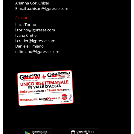
Arianna Gori Chisari
E-mail
a.chisari@lgpresse.com
Account
Luca Torino
l.torino@lgpresse.com
Ivana Cretier
i.cretier@lgpresse.com
Daniele Fimiano
d.fimiano@lgpresse.com