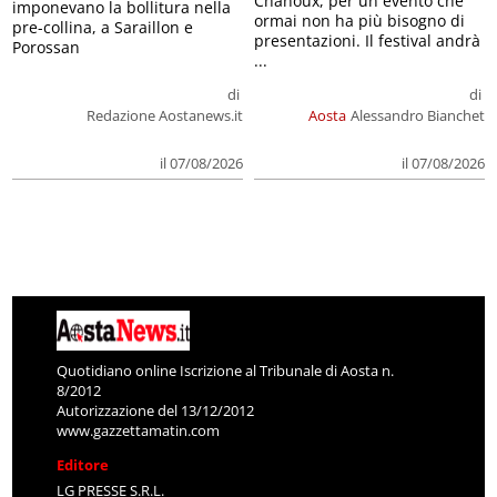
Chanoux, per un evento che
imponevano la bollitura nella
ormai non ha più bisogno di
pre-collina, a Saraillon e
presentazioni. Il festival andrà
Porossan
...
di
di
Redazione Aostanews.it
Aosta
Alessandro Bianchet
il 07/08/2026
il 07/08/2026
Quotidiano online Iscrizione al Tribunale di Aosta n.
8/2012
Autorizzazione del 13/12/2012
www.gazzettamatin.com
Editore
LG PRESSE S.R.L.