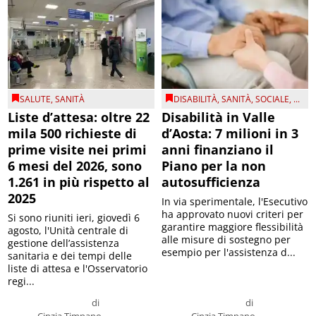
SALUTE
,
SANITÀ
DISABILITÀ
,
SANITÀ
,
SOCIALE
, ...
Liste d’attesa: oltre 22
Disabilità in Valle
mila 500 richieste di
d’Aosta: 7 milioni in 3
prime visite nei primi
anni finanziano il
6 mesi del 2026, sono
Piano per la non
1.261 in più rispetto al
autosufficienza
2025
In via sperimentale, l'Esecutivo
ha approvato nuovi criteri per
Si sono riuniti ieri, giovedì 6
garantire maggiore flessibilità
agosto, l'Unità centrale di
alle misure di sostegno per
gestione dell’assistenza
esempio per l'assistenza d...
sanitaria e dei tempi delle
liste di attesa e l'Osservatorio
regi...
di
di
Cinzia Timpano
Cinzia Timpano