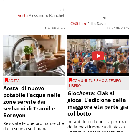
S...
di
Aosta
Alessandro Bianchet
di
Châtillon
Erika David
il 07/08/2026
il 07/08/2026
AOSTA
COMUNI
,
TURISMO & TEMPO
LIBERO
Aosta: di nuovo
GiocAosta: Ciak si
potabile l’acqua nelle
gioca! L’edizione della
zone servite dai
maggiore età parte già
serbatoi di Tramil e
col botto
Bornyon
In tanti in coda per l'apertura
Revocate le due ordinanze che
della maxi ludoteca di piazza
dalla scorsa settimana