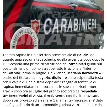
Tentata rapina in un esercizio commerciale di
Pollein
, da
quanto appreso una tabaccheria, quella avvenuta poco dopo le
19. Secondo una prima ricostruzione dei
carabinieri
giunti sul
posto, almeno un uomo avrebbe fatto irruzione all’interno
dell’attivita’, arma in pugno. Un 75enne,
Mariano Bortolotti
– il
padre del titolare del negozio,
Giulio
– è stato colpito alla testa
con il calcio di una pistola dopo aver reagito al tentativo di
rapina: immediatamente soccorso, le sue condizioni – non
gravi – sono ora al vaglio del pronto soccorso dell’
ospedale
Umberto Parini
di Aosta. Il malvivente, con il volto travisato,
dopo aver provato ad arraffare (vanamente) l’incasso, si e’ dato
alla fuga a bordo di un’automobile guidata verosimilmente da