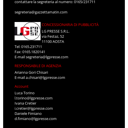
contattare la segreteria al numero: 0165/231711
segreteria@gazzettamatin.com
CONCESSIONARIA DI PUBBLICITÀ
LG PRESSE S.R.L.
via Festaz, 52
11100 AOSTA
Tel: 0165.231711
Fax: 0165.1820141
E-mail
segreteria@lgpresse.com
RESPONSABILE DI AGENZIA
Arianna Gori Chisari
E-mail
a.chisari@lgpresse.com
Account
Luca Torino
l.torino@lgpresse.com
Ivana Cretier
i.cretier@lgpresse.com
Daniele Fimiano
d.fimiano@lgpresse.com