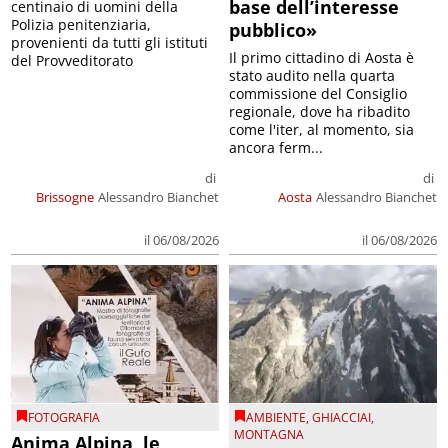
base dell’interesse
centinaio di uomini della
Polizia penitenziaria,
pubblico»
provenienti da tutti gli istituti
Il primo cittadino di Aosta è
del Provveditorato
stato audito nella quarta
commissione del Consiglio
regionale, dove ha ribadito
come l'iter, al momento, sia
ancora ferm...
di
di
Brissogne
Alessandro Bianchet
Aosta
Alessandro Bianchet
il 06/08/2026
il 06/08/2026
FOTOGRAFIA
AMBIENTE
,
GHIACCIAI
,
MONTAGNA
Anima Alpina, le