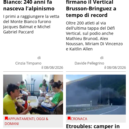
Bianco: 240 anni fa
firmano il Vertical
nasceva l’alpinismo
Brusson-Bringuez a
tempo di record
I primi a raggiungere la vetta
del Monte Bianco furono
Oltre 200 atleti al via
Jacques Balmat e Michel
dell'ultima tappa del Défì
Gabriel Paccard
Vertical, sul podio anche
Mathieu Brunod, Alex
Noussan, Miriam Di Vincenzo
e Kaitlin Allen
di
di
Cinzia Timpano
Davide Pellegrino
il 08/08/2026
il 08/08/2026
APPUNTAMENTI
,
OGGI &
CRONACA
DOMANI
Etroubles: camper in