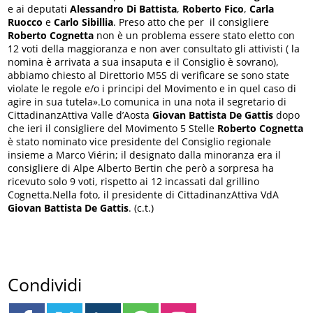
e ai deputati
Alessandro Di Battista
,
Roberto Fico
,
Carla
Ruocco
e
Carlo Sibillia
. Preso atto che per il consigliere
Roberto Cognetta
non è un problema essere stato eletto con
12 voti della maggioranza e non aver consultato gli attivisti ( la
nomina è arrivata a sua insaputa e il Consiglio è sovrano),
abbiamo chiesto al Direttorio M5S di verificare se sono state
violate le regole e/o i principi del Movimento e in quel caso di
agire in sua tutela».Lo comunica in una nota il segretario di
CittadinanzAttiva Valle d’Aosta
Giovan Battista De Gattis
dopo
che ieri il consigliere del Movimento 5 Stelle
Roberto Cognetta
è stato nominato vice presidente del Consiglio regionale
insieme a Marco Viérin; il designato dalla minoranza era il
consigliere di Alpe Alberto Bertin che però a sorpresa ha
ricevuto solo 9 voti, rispetto ai 12 incassati dal grillino
Cognetta.Nella foto, il presidente di CittadinanzAttiva VdA
Giovan Battista De Gattis
. (c.t.)
Condividi