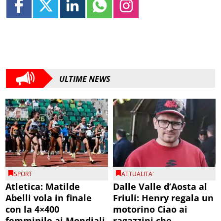
ULTIME NEWS
SPORT
ATTUALITA'
Atletica: Matilde
Dalle Valle d’Aosta al
Abelli vola in finale
Friuli: Henry regala un
con la 4×400
motorino Ciao ai
femminile ai Mondiali
ragazzini che