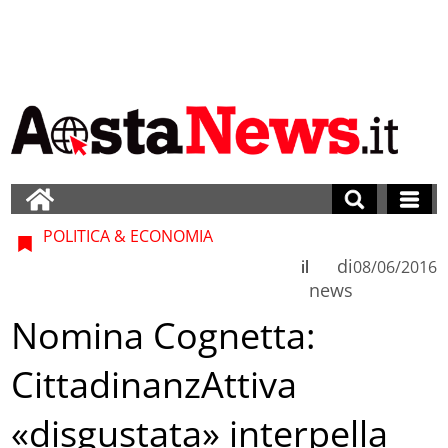
POLITICA & ECONOMIA
di
il
08/06/2016
news
Nomina Cognetta:
CittadinanzAttiva
«disgustata» interpella