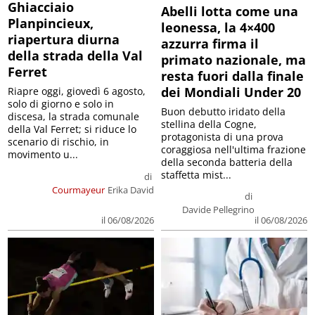
Ghiacciaio
Abelli lotta come una
Planpincieux,
leonessa, la 4×400
riapertura diurna
azzurra firma il
della strada della Val
primato nazionale, ma
Ferret
resta fuori dalla finale
dei Mondiali Under 20
Riapre oggi, giovedì 6 agosto,
solo di giorno e solo in
Buon debutto iridato della
discesa, la strada comunale
stellina della Cogne,
della Val Ferret; si riduce lo
protagonista di una prova
scenario di rischio, in
coraggiosa nell'ultima frazione
movimento u...
della seconda batteria della
staffetta mist...
di
Courmayeur
Erika David
di
Davide Pellegrino
il 06/08/2026
il 06/08/2026