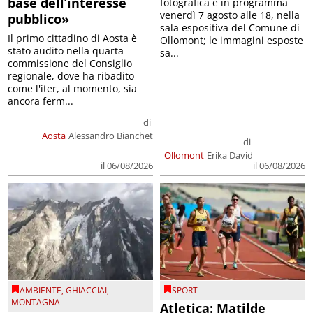
base dell’interesse
fotografica è in programma
venerdì 7 agosto alle 18, nella
pubblico»
sala espositiva del Comune di
Il primo cittadino di Aosta è
Ollomont; le immagini esposte
stato audito nella quarta
sa...
commissione del Consiglio
regionale, dove ha ribadito
come l'iter, al momento, sia
ancora ferm...
di
Aosta
Alessandro Bianchet
di
Ollomont
Erika David
il 06/08/2026
il 06/08/2026
AMBIENTE
,
GHIACCIAI
,
SPORT
MONTAGNA
Atletica: Matilde