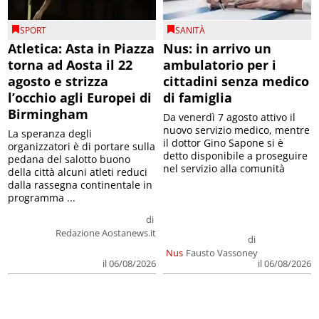
SPORT
SANITÀ
Atletica: Asta in Piazza
Nus: in arrivo un
torna ad Aosta il 22
ambulatorio per i
agosto e strizza
cittadini senza medico
l’occhio agli Europei di
di famiglia
Birmingham
Da venerdì 7 agosto attivo il
nuovo servizio medico, mentre
La speranza degli
il dottor Gino Sapone si è
organizzatori è di portare sulla
detto disponibile a proseguire
pedana del salotto buono
nel servizio alla comunità
della città alcuni atleti reduci
dalla rassegna continentale in
programma ...
di
Redazione Aostanews.it
di
Nus
Fausto Vassoney
il 06/08/2026
il 06/08/2026