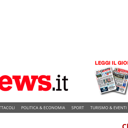
TTACOLI
POLITICA & ECONOMIA
SPORT
TURISMO & EVENTI
C