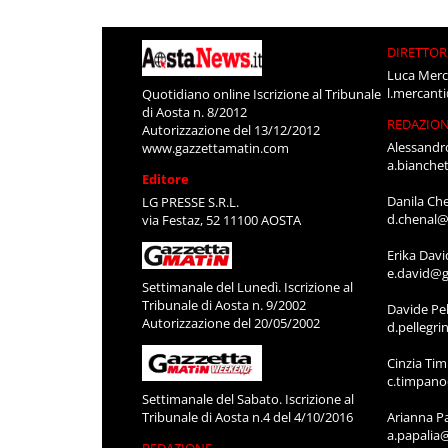
DIRETTOR
Luca Merc
l.mercant
Quotidiano online Iscrizione al Tribunale
di Aosta n. 8/2012
REDAZIO
Autorizzazione del 13/12/2012
Alessandr
www.gazzettamatin.com
a.bianche
Editore
Danila Ch
LG PRESSE S.R.L.
d.chenal@
via Festaz, 52 11100 AOSTA
Erika Davi
e.david@g
Settimanale del Lunedì. Iscrizione al
Tribunale di Aosta n. 9/2002
Davide Pel
Autorizzazione del 20/05/2002
d.pellegr
Cinzia Ti
c.timpan
Settimanale del Sabato. Iscrizione al
Tribunale di Aosta n.4 del 4/10/2016
Arianna P
a.papalia
REDAZIONE