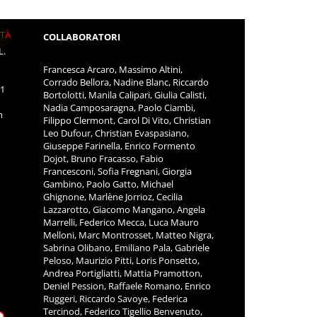
ITÀ
COLLABORATORI
L.
Francesca Arcaro, Massimo Altini,
Corrado Bellora, Nadine Blanc, Riccardo
11
Bortolotti, Manila Calipari, Giulia Calisti,
Nadia Camposaragna, Paolo Ciambi,
m
Filippo Clermont, Carol Di Vito, Christian
Leo Dufour, Christian Evaspasiano,
Giuseppe Farinella, Enrico Formento
Dojot, Bruno Fracasso, Fabio
Francesconi, Sofia Fregnani, Giorgia
Gambino, Paolo Gatto, Michael
Ghignone, Marlène Jorrioz, Cecilia
Lazzarotto, Giacomo Mangano, Angela
Marrelli, Federico Mecca, Luca Mauro
Melloni, Marc Montrosset, Matteo Nigra,
Sabrina Olibano, Emiliano Pala, Gabriele
Peloso, Maurizio Pitti, Loris Ponsetto,
Andrea Portigliatti, Mattia Pramotton,
Deniel Pession, Raffaele Romano, Enrico
Ruggeri, Riccardo Savoye, Federica
Tercinod, Federico Tigellio Benvenuto,