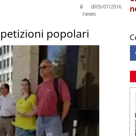
di
il
05/07/2016
n
news
 petizioni popolari
C