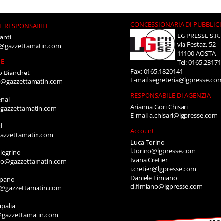
CONCESSIONARIA DI PUBBLIC
E RESPONSABILE
LG PRESSE S.R.
anti
via Festaz, 52
i@gazzettamatin.com
11100 AOSTA
NE
Tel: 0165.2317
Fax: 0165.1820141
o Bianchet
E-mail
segreteria@lgpresse.co
t@gazzettamatin.com
RESPONSABILE DI AGENZIA
enal
Arianna Gori Chisari
gazzettamatin.com
E-mail
a.chisari@lgpresse.com
d
Account
azzettamatin.com
Luca Torino
l.torino@lgpresse.com
legrino
Ivana Cretier
ino@gazzettamatin.com
i.cretier@lgpresse.com
Daniele Fimiano
mpano
d.fimiano@lgpresse.com
o@gazzettamatin.com
apalia
@gazzettamatin.com