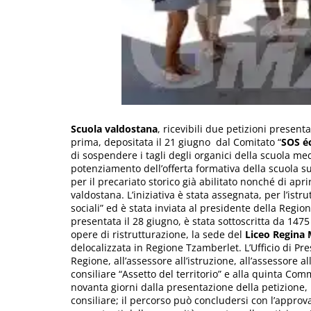
Scuola valdostana
, ricevibili due petizioni present
prima, depositata il 21 giugno dal Comitato “
SOS é
di sospendere i tagli degli organici della scuola med
potenziamento dell’offerta formativa della scuola s
per il precariato storico già abilitato nonché di ap
valdostana. L’iniziativa è stata assegnata, per l’istr
sociali” ed è stata inviata al presidente della Region
presentata il 28 giugno, è stata sottoscritta da 1475
opere di ristrutturazione, la sede del
Liceo Regina 
delocalizzata in Regione Tzamberlet. L’Ufficio di Pr
Regione, all’assessore all’istruzione, all’assessore
consiliare “Assetto del territorio” e alla quinta Com
novanta giorni dalla presentazione della petizione,
consiliare; il percorso può concludersi con l’approva