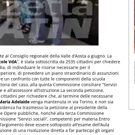
ate al Consiglio regionale della Valle d’Aosta a giugno. La
cole VdA
“, è stata sottoscritta da 2535 cittadini per chiedere
ia, di individuare le risorse necessarie per il
uperiore, di prevedere un piano straordinario di assunzioni
rire un confronto con tutte le componenti della scuola
uttoria del caso, alla quinta Commissione consiliare “Servizi
e e all’assessore all’istruzione.La seconda petizione,
 cittadini per richiedere che, al termine delle necessarie
Maria Adelaide
venga mantenuta in via Torino, e non sia
esidenza ha trasmesso la petizione al presidente della
 alle Opere pubbliche, nonché alla terza Commissione
missione “Servizi sociali”, competenti per materia.Entro
 l’argomento deve essere sottoposto all’esame dell’Aula
zione di una risoluzione diretta a far partecipi gli organi