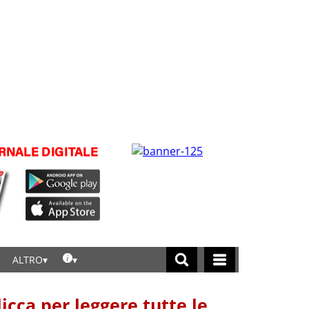
ALTRO
licca per leggere tutte le