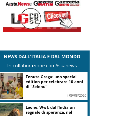
NEWS DALL'ITALIA E DAL MONDO
In collaborazione con Askanews
Fornacelle apre “Vinoteka”
spazio degustazione nel cuore
di Bolgheri
il 09/08/2026
Iran, Mojtaba Khamenei ha
incontrato Pezeshkian