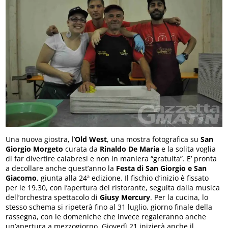
Una nuova giostra, l’
Old West
, una mostra fotografica su
San
Giorgio Morgeto
curata da
Rinaldo De Maria
e la solita voglia
di far divertire calabresi e non in maniera “gratuita”. E’ pronta
a decollare anche quest’anno la
Festa di San Giorgio e San
Giacomo
, giunta alla 24ª edizione. Il fischio d’inizio è fissato
per le 19.30, con l’apertura del ristorante, seguita dalla musica
dell’orchestra spettacolo di
Giusy Mercury
. Per la cucina, lo
stesso schema si ripeterà fino al 31 luglio, giorno finale della
rassegna, con le domeniche che invece regaleranno anche
un’apertura a mezzogiorno. Giovedì 21 inizierà anche il