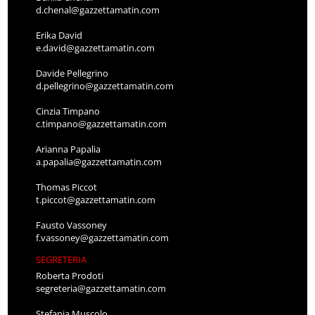
d.chenal@gazzettamatin.com
Erika David
e.david@gazzettamatin.com
Davide Pellegrino
d.pellegrino@gazzettamatin.com
Cinzia Timpano
c.timpano@gazzettamatin.com
Arianna Papalia
a.papalia@gazzettamatin.com
Thomas Piccot
t.piccot@gazzettamatin.com
Fausto Vassoney
f.vassoney@gazzettamatin.com
SEGRETERIA
Roberta Prodoti
segreteria@gazzettamatin.com
Stefania Muscolo