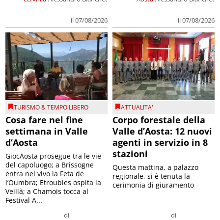
il 07/08/2026
il 07/08/2026
TURISMO & TEMPO LIBERO
ATTUALITA'
Cosa fare nel fine
Corpo forestale della
settimana in Valle
Valle d’Aosta: 12 nuovi
d’Aosta
agenti in servizio in 8
stazioni
GiocAosta prosegue tra le vie
del capoluogo; a Brissogne
Questa mattina, a palazzo
entra nel vivo la Feta de
regionale, si è tenuta la
l’Oumbra; Etroubles ospita la
cerimonia di giuramento
Veillà; a Chamois tocca al
Festival A...
di
di