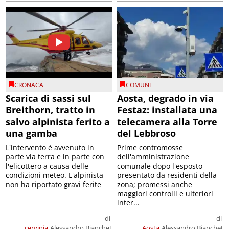
CRONACA
COMUNI
Scarica di sassi sul
Aosta, degrado in via
Breithorn, tratto in
Festaz: installata una
salvo alpinista ferito a
telecamera alla Torre
una gamba
del Lebbroso
L'intervento è avvenuto in
Prime contromosse
parte via terra e in parte con
dell'amministrazione
l'elicottero a causa delle
comunale dopo l'esposto
condizioni meteo. L'alpinista
presentato da residenti della
non ha riportato gravi ferite
zona; promessi anche
maggiori controlli e ulteriori
inter...
di
di
cervinia
Alessandro Bianchet
Aosta
Alessandro Bianchet