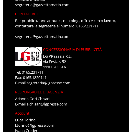
segreteria@gazzettamatin.com
CONTATTACI
Per pubblicazione annunci, necrologi, offro e cerco lavoro,
contattare la segreteria al numero: 0165/231711
segreteria@gazzettamatin.com
CONCESSIONARIA DI PUBBLICITÀ
LG PRESSE S.R.L.
via Festaz, 52
11100 AOSTA
Tel: 0165.231711
Fax: 0165.1820141
E-mail
segreteria@lgpresse.com
RESPONSABILE DI AGENZIA
Arianna Gori Chisari
E-mail
a.chisari@lgpresse.com
Account
Luca Torino
l.torino@lgpresse.com
Ivana Cretier