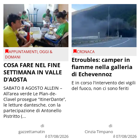
APPUNTAMENTI
,
OGGI &
CRONACA
DOMANI
Etroubles: camper in
COSA FARE NEL FINE
fiamme nella galleria
SETTIMANA IN VALLE
di Echevennoz
D’AOSTA
E in corso l'intervento dei vigili
SABATO 8 AGOSTO ALLEIN –
del fuoco, non ci sono feriti
All’area verde Le Plan-de-
Clavel prosegue “ItinerDante”,
le letture dantesche, con la
partecipazione di Antonello
Pistritto (...
di
di
gazzettamatin
Cinzia Timpano
il 07/08/2026
il 07/08/2026