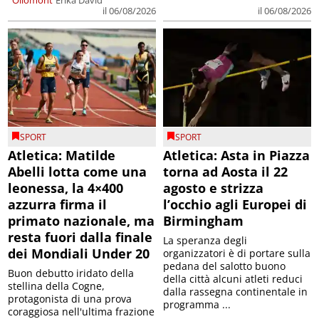
il 06/08/2026
il 06/08/2026
SPORT
SPORT
Atletica: Matilde
Atletica: Asta in Piazza
Abelli lotta come una
torna ad Aosta il 22
leonessa, la 4×400
agosto e strizza
azzurra firma il
l’occhio agli Europei di
primato nazionale, ma
Birmingham
resta fuori dalla finale
La speranza degli
dei Mondiali Under 20
organizzatori è di portare sulla
pedana del salotto buono
Buon debutto iridato della
della città alcuni atleti reduci
stellina della Cogne,
dalla rassegna continentale in
protagonista di una prova
programma ...
coraggiosa nell'ultima frazione