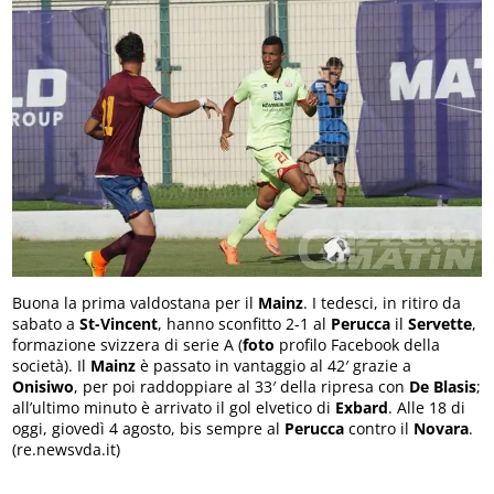
Buona la prima valdostana per il
Mainz
. I tedesci, in ritiro da
sabato a
St-Vincent
, hanno sconfitto 2-1 al
Perucca
il
Servette
,
formazione svizzera di serie A (
foto
profilo Facebook della
società). Il
Mainz
è passato in vantaggio al 42′ grazie a
Onisiwo
, per poi raddoppiare al 33′ della ripresa con
De Blasis
;
all’ultimo minuto è arrivato il gol elvetico di
Exbard
. Alle 18 di
oggi, giovedì 4 agosto, bis sempre al
Perucca
contro il
Novara
.
(re.newsvda.it)