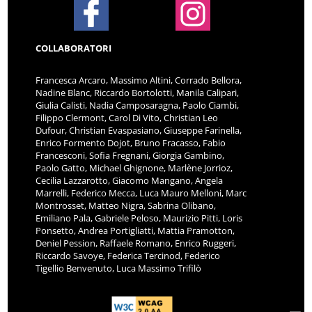
COLLABORATORI
Francesca Arcaro, Massimo Altini, Corrado Bellora,
Nadine Blanc, Riccardo Bortolotti, Manila Calipari,
Giulia Calisti, Nadia Camposaragna, Paolo Ciambi,
Filippo Clermont, Carol Di Vito, Christian Leo
Dufour, Christian Evaspasiano, Giuseppe Farinella,
Enrico Formento Dojot, Bruno Fracasso, Fabio
Francesconi, Sofia Fregnani, Giorgia Gambino,
Paolo Gatto, Michael Ghignone, Marlène Jorrioz,
Cecilia Lazzarotto, Giacomo Mangano, Angela
Marrelli, Federico Mecca, Luca Mauro Melloni, Marc
Montrosset, Matteo Nigra, Sabrina Olibano,
Emiliano Pala, Gabriele Peloso, Maurizio Pitti, Loris
Ponsetto, Andrea Portigliatti, Mattia Pramotton,
Deniel Pession, Raffaele Romano, Enrico Ruggeri,
Riccardo Savoye, Federica Tercinod, Federico
Tigellio Benvenuto, Luca Massimo Trifilò