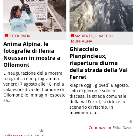
FOTOGRAFIA
AMBIENTE
,
GHIACCIAI
,
MONTAGNA
Anima Alpina, le
Ghiacciaio
fotografie di Ilenia
Planpincieux,
Noussan in mostra a
riapertura diurna
Ollomont
della strada della Val
L'inaugurazione della mostra
Ferret
fotografica è in programma
venerdì 7 agosto alle 18, nella
Riapre oggi, giovedì 6 agosto,
sala espositiva del Comune di
solo di giorno e solo in
Ollomont; le immagini esposte
discesa, la strada comunale
sa...
della Val Ferret; si riduce lo
scenario di rischio, in
movimento u...
di
Courmayeur
Erika David
di
Ollomont
Erika David