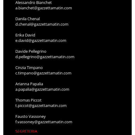
Alessandro Bianchet
a.bianchet@gazzettamatin.com
Danila Chenal
d.chenal@gazzettamatin.com
Erika David
e.david@gazzettamatin.com
Davide Pellegrino
d.pellegrino@gazzettamatin.com
Cinzia Timpano
c.timpano@gazzettamatin.com
Arianna Papalia
a.papalia@gazzettamatin.com
Thomas Piccot
t.piccot@gazzettamatin.com
Fausto Vassoney
f.vassoney@gazzettamatin.com
SEGRETERIA