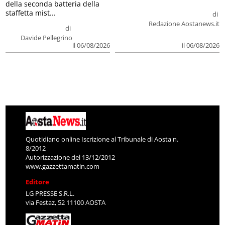
della seconda batteria della
staffetta mist...
di
Redazione Aostanews.it
di
Davide Pellegrino
il 06/08/2026
il 06/08/2026
Quotidiano online Iscrizione al Tribunale di Aosta n.
8/2012
Autorizzazione del 13/12/2012
www.gazzettamatin.com
Editore
LG PRESSE S.R.L.
via Festaz, 52 11100 AOSTA