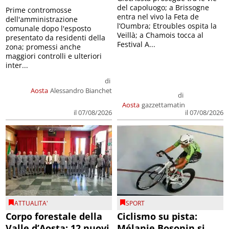
del capoluogo; a Brissogne
Prime contromosse
entra nel vivo la Feta de
dell'amministrazione
l’Oumbra; Etroubles ospita la
comunale dopo l'esposto
Veillà; a Chamois tocca al
presentato da residenti della
Festival A...
zona; promessi anche
maggiori controlli e ulteriori
inter...
di
Aosta
Alessandro Bianchet
di
Aosta
gazzettamatin
il 07/08/2026
il 07/08/2026
ATTUALITA'
SPORT
Corpo forestale della
Ciclismo su pista:
Valle d’Aosta: 12 nuovi
Mélanie Bosonin si