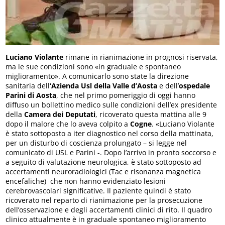
Luciano Violante
rimane in rianimazione in prognosi riservata,
ma le sue condizioni sono «in graduale e spontaneo
miglioramento». A comunicarlo sono state la direzione
sanitaria dell
‘Azienda Usl della Valle d’Aosta
e dell’
ospedale
Parini di Aosta
, che nel primo pomeriggio di oggi hanno
diffuso un bollettino medico sulle condizioni dell’ex presidente
della
Camera dei Deputati
, ricoverato questa mattina alle 9
dopo il malore che lo aveva colpito a
Cogne
. «Luciano Violante
è stato sottoposto a iter diagnostico nel corso della mattinata,
per un disturbo di coscienza prolungato – si legge nel
comunicato di USL e Parini -. Dopo l’arrivo in pronto soccorso e
a seguito di valutazione neurologica, è stato sottoposto ad
accertamenti neuroradiologici (Tac e risonanza magnetica
encefaliche) che non hanno evidenziato lesioni
cerebrovascolari significative. Il paziente quindi è stato
ricoverato nel reparto di rianimazione per la prosecuzione
dell’osservazione e degli accertamenti clinici di rito. Il quadro
clinico attualmente è in graduale spontaneo miglioramento