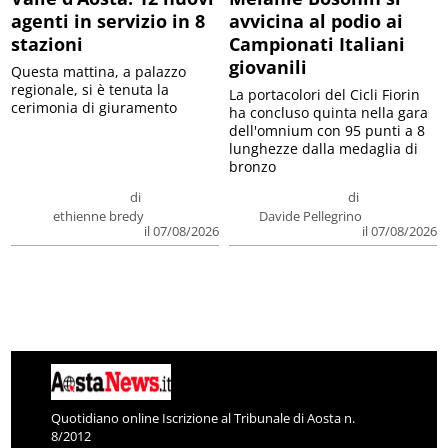
agenti in servizio in 8
avvicina al podio ai
stazioni
Campionati Italiani
giovanili
Questa mattina, a palazzo
regionale, si è tenuta la
La portacolori del Cicli Fiorin
cerimonia di giuramento
ha concluso quinta nella gara
dell'omnium con 95 punti a 8
lunghezze dalla medaglia di
bronzo
di
di
ethienne bredy
Davide Pellegrino
il 07/08/2026
il 07/08/2026
Quotidiano online Iscrizione al Tribunale di Aosta n.
8/2012