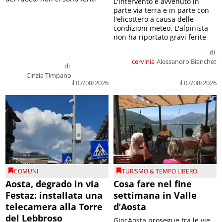
L'intervento è avvenuto in
parte via terra e in parte con
l'elicottero a causa delle
condizioni meteo. L'alpinista
non ha riportato gravi ferite
di
cervinia
Alessandro Bianchet
di
Cinzia Timpano
il 07/08/2026
il 07/08/2026
COMUNI
TURISMO & TEMPO LIBERO
Aosta, degrado in via
Cosa fare nel fine
Festaz: installata una
settimana in Valle
telecamera alla Torre
d’Aosta
del Lebbroso
GiocAosta prosegue tra le vie