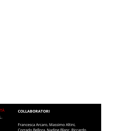
ITÀ
COLLABORATORI
L.
Francesca Arcaro, Massimo Altini,
Corrado Bellora, Nadine Blanc, Riccardo