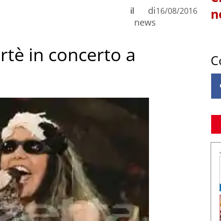
di
il
16/08/2016
n
news
tè in concerto a
C