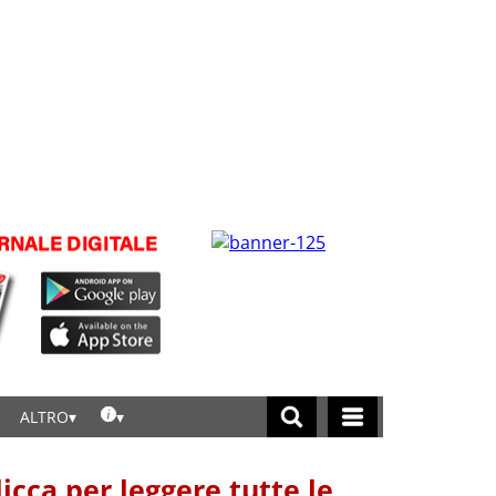
ALTRO
licca per leggere tutte le