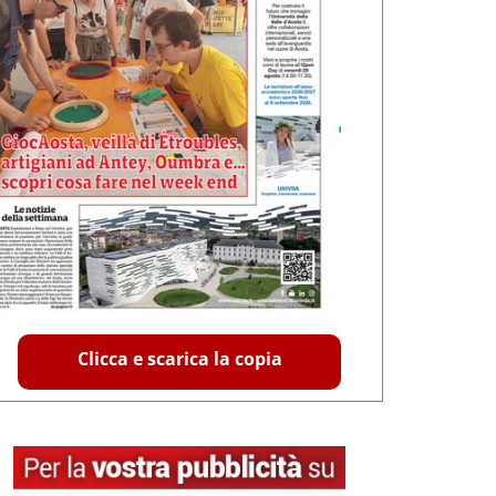
Clicca e scarica la copia