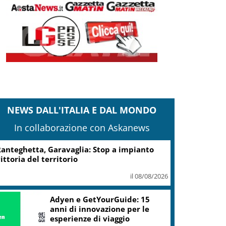
NEWS DALL'ITALIA E DAL MONDO
In collaborazione con Askanews
Turismo, Osservatorio
Telepass: +20% di interesse
per i viaggi in auto
il 07/08/2026
ic, Liguria: 5,8 mln da piano Grandi
rogetti Beni Culturali