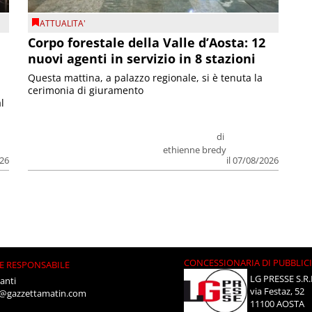
ATTUALITA'
Corpo forestale della Valle d’Aosta: 12
nuovi agenti in servizio in 8 stazioni
Questa mattina, a palazzo regionale, si è tenuta la
cerimonia di giuramento
l
di
ethienne bredy
026
il 07/08/2026
CONCESSIONARIA DI PUBBLIC
E RESPONSABILE
LG PRESSE S.R.
anti
via Festaz, 52
i@gazzettamatin.com
11100 AOSTA