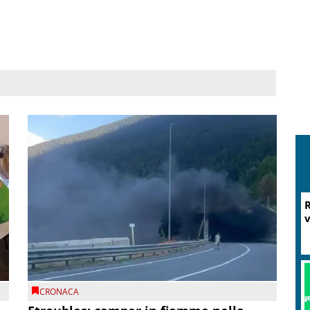
M
CRONACA
P