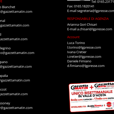
NE
Tel: 0165.2317
Fax: 0165.1820141
o Bianchet
E-mail
segreteria@lgpresse.co
t@gazzettamatin.com
RESPONSABILE DI AGENZIA
enal
Arianna Gori Chisari
gazzettamatin.com
E-mail
a.chisari@lgpresse.com
d
Account
azzettamatin.com
Luca Torino
l.torino@lgpresse.com
legrino
Ivana Cretier
ino@gazzettamatin.com
i.cretier@lgpresse.com
Daniele Fimiano
mpano
d.fimiano@lgpresse.com
o@gazzettamatin.com
apalia
@gazzettamatin.com
ccot
gazzettamatin.com
ssoney
y@gazzettamatin.com