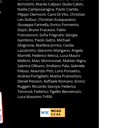
11
Bortolotti, Manila Calipari, Giulia Calisti,
Nadia Camposaragna, Paolo Ciambi,
m
Filippo Clermont, Carol Di Vito, Christian
Leo Dufour, Christian Evaspasiano,
Giuseppe Farinella, Enrico Formento
Dojot, Bruno Fracasso, Fabio
Francesconi, Sofia Fregnani, Giorgia
Gambino, Paolo Gatto, Michael
Ghignone, Marlène Jorrioz, Cecilia
Lazzarotto, Giacomo Mangano, Angela
Marrelli, Federico Mecca, Luca Mauro
Melloni, Marc Montrosset, Matteo Nigra,
Sabrina Olibano, Emiliano Pala, Gabriele
Peloso, Maurizio Pitti, Loris Ponsetto,
Andrea Portigliatti, Mattia Pramotton,
Deniel Pession, Raffaele Romano, Enrico
Ruggeri, Riccardo Savoye, Federica
Tercinod, Federico Tigellio Benvenuto,
Luca Massimo Trifilò