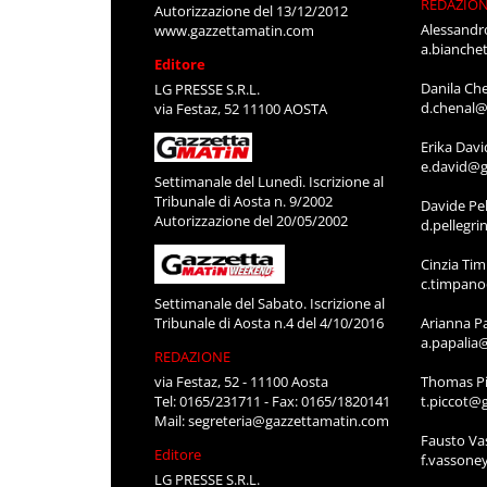
REDAZIO
Autorizzazione del 13/12/2012
Alessandr
www.gazzettamatin.com
a.bianche
Editore
Danila Ch
LG PRESSE S.R.L.
d.chenal@
via Festaz, 52 11100 AOSTA
Erika Davi
e.david@g
Settimanale del Lunedì. Iscrizione al
Tribunale di Aosta n. 9/2002
Davide Pel
Autorizzazione del 20/05/2002
d.pellegr
Cinzia Ti
c.timpan
Settimanale del Sabato. Iscrizione al
Tribunale di Aosta n.4 del 4/10/2016
Arianna P
a.papalia
REDAZIONE
via Festaz, 52 - 11100 Aosta
Thomas Pi
Tel: 0165/231711 - Fax: 0165/1820141
t.piccot@
Mail:
segreteria@gazzettamatin.com
Fausto Va
Editore
f.vassone
LG PRESSE S.R.L.