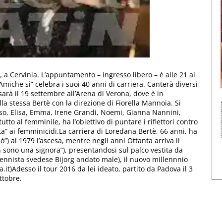
 a Cervinia. L’appuntamento – ingresso libero – è alle 21 al
Amiche sì” celebra i suoi 40 anni di carriera. Canterà diversi
 sarà il 19 settembre all’Arena di Verona, dove è in
a stessa Bertè con la direzione di Fiorella Mannoia. Si
o, Elisa, Emma, Irene Grandi, Noemi, Gianna Nannini,
tutto al femminile, ha l’obiettivo di puntare i riflettori contro
a” ai femminicidi.La carriera di Loredana Bertè, 66 anni, ha
ò”) al 1979 l’ascesa, mentre negli anni Ottanta arriva il
n sono una signora”), presentandosi sul palco vestita da
ennista svedese Bijorg andato male), il nuovo millennnio
it)Adesso il tour 2016 da lei ideato, partito da Padova il 3
ottobre.