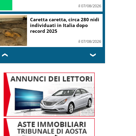
il 07/08/2026
Mondiali Wakeboard: primo
oro è azzurro, Noa Gualtieri
campione Under 14
il 07/08/2026
❮
❯