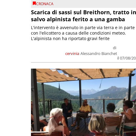
CRONACA
Scarica di sassi sul Breithorn, tratto i
salvo alpinista ferito a una gamba
L'intervento è avvenuto in parte via terra e in parte
con l'elicottero a causa delle condizioni meteo.
L'alpinista non ha riportato gravi ferite
di
cervinia
Alessandro Bianchet
il 07/08/2