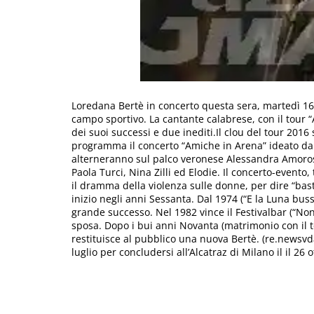
Loredana Bertè in concerto questa sera, martedì 16,
campo sportivo. La cantante calabrese, con il tour “
dei suoi successi e due inediti.Il clou del tour 2016
programma il concerto “Amiche in Arena” ideato dall
alterneranno sul palco veronese Alessandra Amoros
Paola Turci, Nina Zilli ed Elodie. Il concerto-evento, 
il dramma della violenza sulle donne, per dire “bast
inizio negli anni Sessanta. Dal 1974 (“E la Luna buss
grande successo. Nel 1982 vince il Festivalbar (“No
sposa. Dopo i bui anni Novanta (matrimonio con il t
restituisce al pubblico una nuova Bertè. (re.newsvda.
luglio per concludersi all’Alcatraz di Milano il il 26 