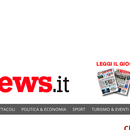
TTACOLI
POLITICA & ECONOMIA
SPORT
TURISMO & EVENTI
C