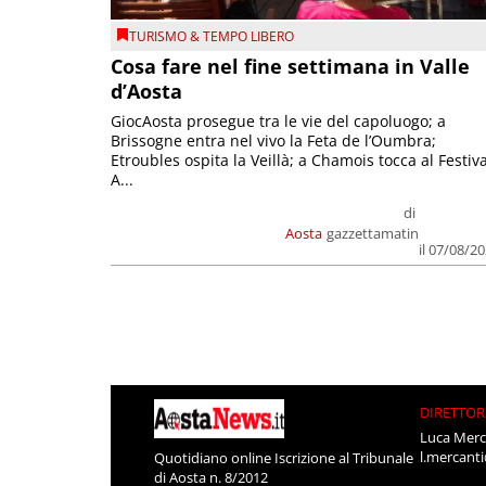
TURISMO & TEMPO LIBERO
Cosa fare nel fine settimana in Valle
d’Aosta
GiocAosta prosegue tra le vie del capoluogo; a
Brissogne entra nel vivo la Feta de l’Oumbra;
Etroubles ospita la Veillà; a Chamois tocca al Festiva
A...
di
Aosta
gazzettamatin
il 07/08/2
DIRETTOR
Luca Merc
l.mercant
Quotidiano online Iscrizione al Tribunale
di Aosta n. 8/2012