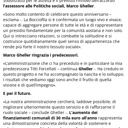
Soddisfatto per le attività e il previsto rinnovo dell’accordo
l’assessore alle Politiche sociali, Marco Gheller
.
«Sono molto contento di celebrare questo anniversario –
esclama -. La Bocciofila si è confermata un luogo vivo e vivace,
capace di aggregare persone di tutte le età e di rappresentare
un presidio fondamentale per la comunità aostana e non solo.
Qui si intrecciano relazioni, si combatte la solitudine e si
costruisce quotidianamente quel senso di appartenenza che
rende più forte il nostro tessuto sociale».
Marco Gheller ringrazia i predecessori.
«L’amministrazione che ci ha preceduto e in particolare la mia
predecessora Titti Forcellati – continua
Gheller
-. Ha creduto in
questo progetto e ne ha accompagnato la nascita e lo sviluppo.
I risultati che vediamo oggi sono anche il frutto di quella
visione e di quell’impegno».
E per il futuro.
«La nostra amministrazione cercherà, laddove possibile, di
migliorare ulteriormente questo servizio e di rafforzarne il
ruolo sociale – conclude Gheller -.
L’aumento dei
finanziamenti comunali di 30 mila euro all’anno
rappresenta
una dimostrazione concreta della volontà di sostenere e