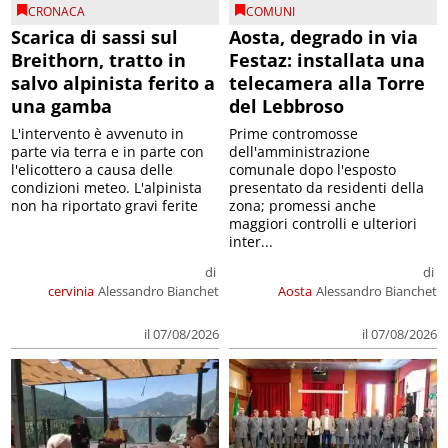
CRONACA
COMUNI
Scarica di sassi sul
Aosta, degrado in via
Breithorn, tratto in
Festaz: installata una
salvo alpinista ferito a
telecamera alla Torre
una gamba
del Lebbroso
L'intervento è avvenuto in
Prime contromosse
parte via terra e in parte con
dell'amministrazione
l'elicottero a causa delle
comunale dopo l'esposto
condizioni meteo. L'alpinista
presentato da residenti della
non ha riportato gravi ferite
zona; promessi anche
maggiori controlli e ulteriori
inter...
di
di
cervinia
Alessandro Bianchet
Aosta
Alessandro Bianchet
il 07/08/2026
il 07/08/2026