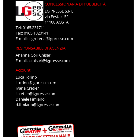
CONCESSIONARIA DI PUBBLICITÀ
LG PRESSE S.R.L.
via Festaz, 52
11100 AOSTA
Tel: 0165.231711
Fax: 0165.1820141
E-mail
segreteria@lgpresse.com
RESPONSABILE DI AGENZIA
Arianna Gori Chisari
E-mail
a.chisari@lgpresse.com
Account
Luca Torino
l.torino@lgpresse.com
Ivana Cretier
i.cretier@lgpresse.com
Daniele Fimiano
d.fimiano@lgpresse.com