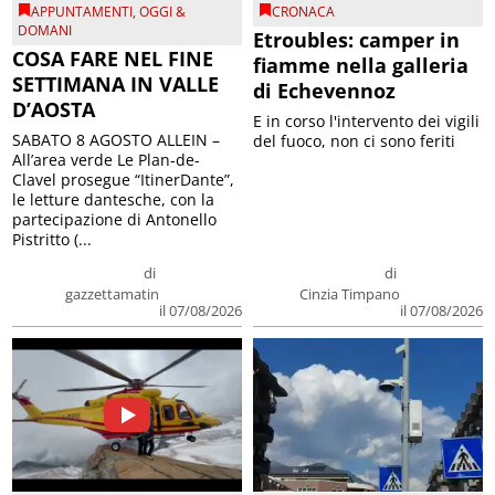
APPUNTAMENTI
,
OGGI &
CRONACA
DOMANI
Etroubles: camper in
COSA FARE NEL FINE
fiamme nella galleria
SETTIMANA IN VALLE
di Echevennoz
D’AOSTA
E in corso l'intervento dei vigili
SABATO 8 AGOSTO ALLEIN –
del fuoco, non ci sono feriti
All’area verde Le Plan-de-
Clavel prosegue “ItinerDante”,
le letture dantesche, con la
partecipazione di Antonello
Pistritto (...
di
di
gazzettamatin
Cinzia Timpano
il 07/08/2026
il 07/08/2026