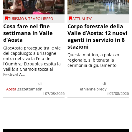
TURISMO & TEMPO LIBERO
ATTUALITA'
Cosa fare nel fine
Corpo forestale della
settimana in Valle
Valle d’Aosta: 12 nuovi
d’Aosta
agenti in servizio in 8
stazioni
GiocAosta prosegue tra le vie
del capoluogo; a Brissogne
Questa mattina, a palazzo
entra nel vivo la Feta de
regionale, si è tenuta la
l’Oumbra; Etroubles ospita la
cerimonia di giuramento
Veillà; a Chamois tocca al
Festival A...
di
di
Aosta
gazzettamatin
ethienne bredy
il 07/08/2026
il 07/08/2026